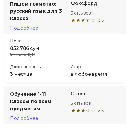
Фоксфорд
Пишем грамотно:
русский язык для 3
5 отзывов
Иностранные языки
класса
3.5
Подробнее
Soft Skills
Цена
ДПО
852 786 сум
947 540 сум
Детям
Длительность
Старт
3 месяца
в любое время
Акции и промокоды
Сотка
Обучение 1-11
классы по всем
5 отзывов
предметам
3.3
Подробнее