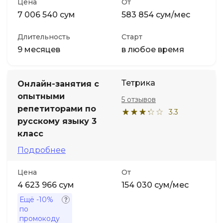
Цена
От
7 006 540 сум
583 854 сум/мес
Длительность
Старт
9 месяцев
в любое время
Тетрика
Онлайн-занятия с
опытными
5 отзывов
репетиторами по
3.3
русскому языку 3
класс
Подробнее
Цена
От
4 623 966 сум
154 030 сум/мес
Ещё
-10%
по
промокоду