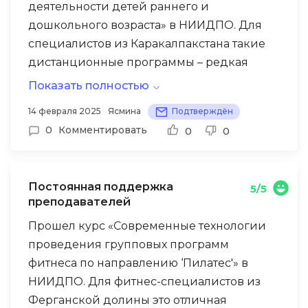
деятельности детей раннего и
дошкольного возраста» в НИИДПО. Для
специалистов из Каракалпакстана такие
дистанционные программы – редкая
возможность получить доступ к
Показать полностью
современным образовательным
Преподаватели курса демонстрируют
14 февраля 2025
Ясмина
Подтверждён
методикам.
высокий уровень компетентности и
0
Комментировать
0
0
богатый практический опыт. В рамках
итогового проекта адаптировала
принципы Монтессори для детских садов
Постоянная поддержка
5/5
с многонациональным составом
преподавателей
воспитанников (в нашем регионе это
Прошел курс «Современные технологии
особенно актуально – узбеки, каракалпаки,
проведения групповых программ
После шести месяцев применения
казахи, туркмены).
фитнеса по направлению ‘Пилатес'» в
адаптированной методики мы наблюдали
НИИДПО. Для фитнес-специалистов из
впечатляющие результаты – улучшилась
Ферганской долины это отличная
социализация детей разных