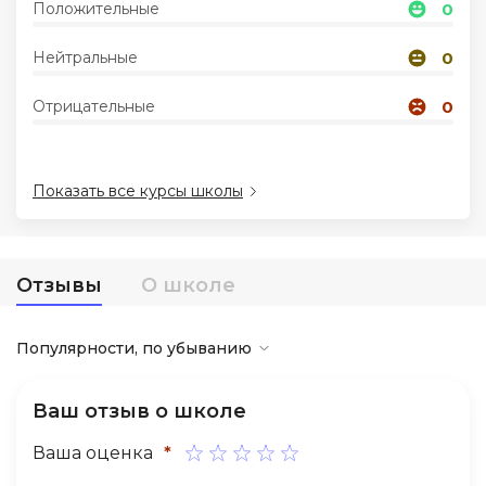
Положительные
0
Иностранные языки
Нейтральные
0
Отрицательные
0
Soft Skills
ДПО
Показать все курсы школы
Детям
Отзывы
О школе
Акции и промокоды
Популярности, по убыванию
Ваш отзыв о школе
Ваша оценка
*