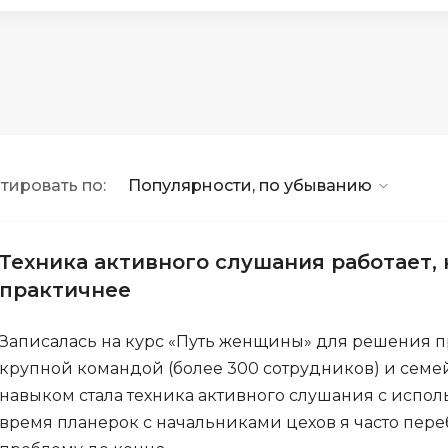
API
Objective-C
ASP.NET
OpenCart
Active Directory
OpenStack
Android-разработка
Oracle SQL
Android Studio
P
тировать по:
Популярности, по убыванию
Ansible
PHP-разработ
Apache Airflow
Pascal
Apache Kafka
Техника активного слушания работает, 
Perl
практичнее
Arduino
PostgreSQL
Asterisk
Записалась на курс «Путь женщины» для решения 
Postman
B
крупной командой (более 300 сотрудников) и сем
Powershell
навыком стала техника активного слушания с испол
Backend разработка
Prometheus
время планерок с начальниками цехов я часто пере
Bash
PyQt