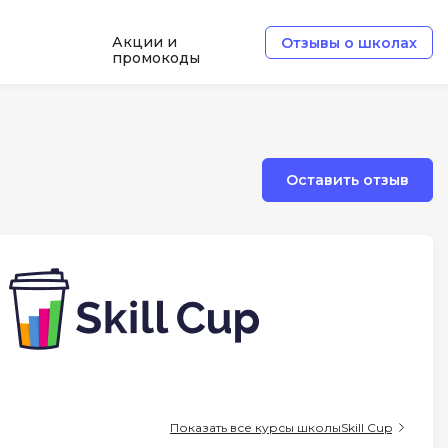
Акции и
Отзывы о школах
промокоды
Б
Базы данных
Оставить отзыв
Белый хакер
Блокчейн
В
Вайб кодинг
ботка
Веб-разработка
Верстка на HTML и CSS
Д
Показать все курсы школы
Skill Cup
Дизайнер верстальщик