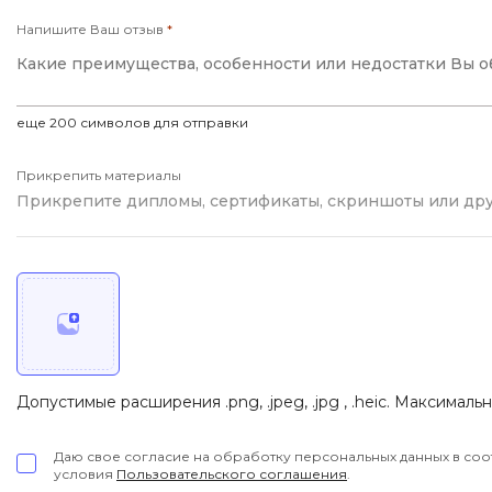
Visual Studio 
Напишите Ваш отзыв
*
H
W
Hadoop
Webflow
I
еще
200
символов для отправки
Webpack
IoT
Wordpress
Прикрепить материалы
Прикрепите дипломы, сертификаты, скриншоты или др
J
X
Java-разработка
XML
JavaScript-разработка
Y
Java Spring Boot
Yandex Cloud
Jenkins
Z
Jira
Допустимые расширения .png, .jpeg, .jpg , .heic. Максималь
Zabbix
Joomla
Даю свое согласие на обработку персональных данных в соо
условия
Пользовательского соглашения
.
i
K