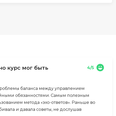
И
Информационная
безопасность
К
Кибербезопасность
Компьютерное зрение
ка
Компьютерные сети
но курс мог быть
4/5
М
Микросервисная архитектура
проблемы баланса между управлением
Н
ейными обязанностями. Самым полезным
ьзованием метода «эхо-ответов». Раньше во
Нагрузочное тестирование
бивала и давала советы, не дослушав
О