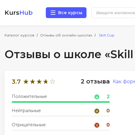
Kurs
Hub
Все курсы
Разработка
Каталог курсов
Отзывы об онлайн-школах
Skill Cup
Отзывы о школе «Skill
Маркетинг
Дизайн
2 отзыва
3.7
Как фор
Аналитика
Положительные
2
Менеджмент
Нейтральные
0
Иностранные языки
Отрицательные
0
Soft Skills