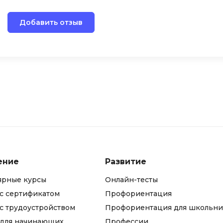
iOS разработк
Kubernetes
Добавить отзыв
j
L
jQuery
LibGDX
Linux
А
Автоматизаци
M
Администрир
MATLAB
PostgreSQL
MODX
Администрир
MS Access
Алгоритмы и 
MS SQL
ение
Развитие
данных
Microsoft Azure
Архитектор П
ярные курсы
Онлайн-тесты
с сертификатом
Профориентация
с трудоустройством
Профориентация для школьни
 для начинающих
Профессии