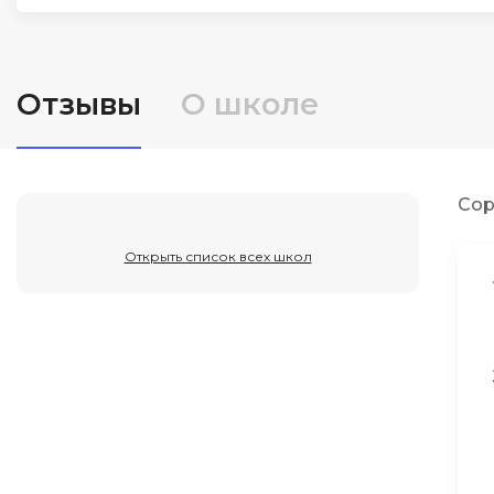
ДПО
Детям
Отзывы
О школе
Сор
Открыть список всех школ