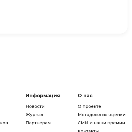
Фреймворк Node.js
а
Фреймворк ReactJS
Фреймворк Spring
Фреймворк Symfony
Фреймворк Vue.js
я тестирования
Х
ование
Хранилища данных
Я
ование Windows
Язык SQL
структуры
Информация
О нас
О
Новости
О проекте
Журнал
Методология оценки
ков
Партнерам
СМИ и наши премии
Контакты