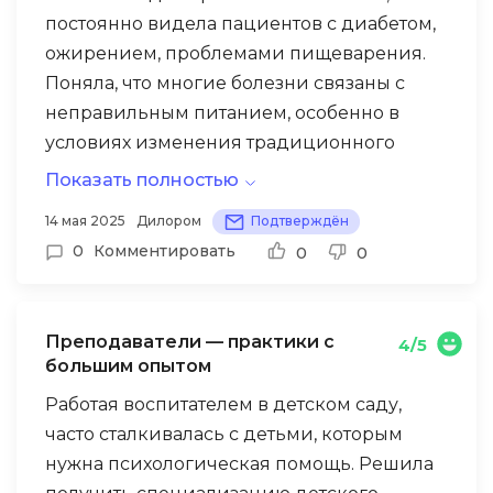
постоянно видела пациентов с диабетом,
ожирением, проблемами пищеварения.
Поняла, что многие болезни связаны с
неправильным питанием, особенно в
условиях изменения традиционного
узбекского рациона.
Показать полностью
Научная база: Изучали биохимию
14 мая 2025
Дилором
Подтверждён
пищеварения, обмен веществ, влияние
0
Комментировать
0
0
питания на здоровье. Все основано на
доказательной медицине, что важно для
медработника.
Преподаватели — практики с
4/5
большим опытом
Практические навыки:
Работая воспитателем в детском саду,
Анализ рациона и выявление дефицитов
часто сталкивалась с детьми, которым
нужна психологическая помощь. Решила
Расшифровка лабораторных показателей