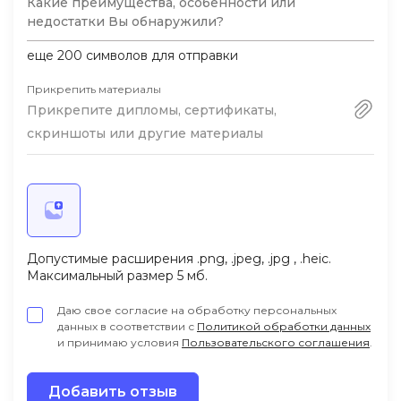
специалистов. Для начинающих детских
узбекскими клиентами.
современных интерьерах с
психологов Talentsy — хороший вариант,
национальным колоритом. Планирую
Поддержка: Кураторы всегда на связи,
но нужна адаптация под наши реалии.
расширяться в регионы Узбекистана.
еще
200
символов для отправки
помогают разбирать сложные случаи.
Создали отдельную группу для студентов
Прикрепить материалы
Прикрепите дипломы, сертификаты,
из Центральной Азии, где обмениваемся
скриншоты или другие материалы
опытом.
Сейчас веду частную практику в Ташкенте,
работаю с 18-20 клиентами в месяц.
Основные запросы: семейные конфликты,
адаптация молодежи к современным
Допустимые расширения .png, .jpeg, .jpg , .heic.
реалиям, работа с тревожностью. Доход
Максимальный размер 5 мб.
позволил оставить школу и полностью
Даю свое согласие на обработку персональных
заниматься консультированием.
данных в соответствии с
Политикой обработки данных
и принимаю условия
Пользовательского соглашения
.
Добавить отзыв