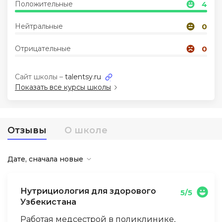
Положительные
4
Иностранные языки
Нейтральные
0
Отрицательные
0
Soft Skills
Сайт школы –
talentsy.ru
ДПО
Показать все курсы школы
Детям
Отзывы
О школе
Акции и промокоды
Дате, сначала новые
Нутрициология для здорового
5/5
Узбекистана
Работая медсестрой в поликлинике,