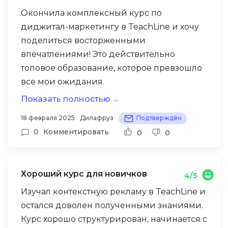
Окончила комплексный курс по
диджитал-маркетингу в TeachLine и хочу
поделиться восторженными
впечатлениями! Это действительно
топовое образование, которое превзошло
все мои ожидания.
Показать полностью
Программа охватывает все ключевые
направления: SMM, контекстную рекламу,
18 февраля 2025
Дилафруз
Подтверждён
email-маркетинг, аналитику и даже
0
Комментировать
0
0
основы копирайтинга. Каждый модуль
ведут практикующие специалисты,
которые делятся актуальными кейсами и
Хороший курс для новичков
4/5
инсайдерскими секретами.
Изучал контекстную рекламу в TeachLine и
остался доволен полученными знаниями.
Особенно впечатлила система менторинга
Курс хорошо структурирован, начинается с
— к каждому студенту прикрепляется