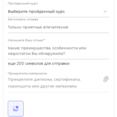
В целом курс дает твердую базу для
Пройденный курс
команде!
начала работы с контекстной рекламой. За
Выберите пройденный курс
свою стоимость — очень достойный
Заголовок отзыва
вариант обучения. Рекомендую
начинающим специалистам.
Напишите Ваш отзыв
*
еще
200
символов для отправки
Прикрепить материалы
Прикрепите дипломы, сертификаты,
скриншоты или другие материалы