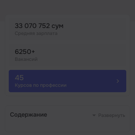
Иностранные языки
33 070 752 сум
Soft Skills
Средняя зарплата
ДПО
6250+
Вакансий
Детям
45
Акции и промокоды
Курсов по профессии
Содержание
Развернуть