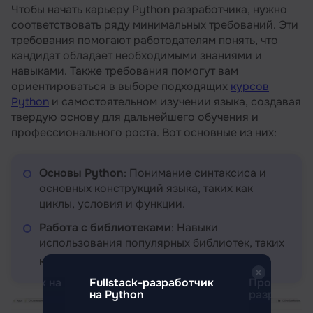
Чтобы начать карьеру Python разработчика, нужно
соответствовать ряду минимальных требований. Эти
требования помогают работодателям понять, что
кандидат обладает необходимыми знаниями и
навыками. Также требования помогут вам
ориентироваться в выборе подходящих
курсов
Python
и самостоятельном изучении языка, создавая
твердую основу для дальнейшего обучения и
профессионального роста. Вот основные из них:
Основы Python
: Понимание синтаксиса и
основных конструкций языка, таких как
циклы, условия и функции.
Работа с библиотеками
: Навыки
использования популярных библиотек, таких
как
NumPy
,
Pandas
и requests.
аботчик на
Fullstack-разработчик
Профессия 
на Python
разработчи