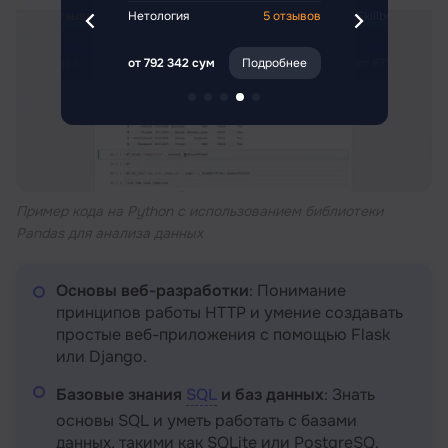
4 отзыва
Нетология
5 отзывов
Skillbox
Подробнее
от 792 342 сум
Подробнее
от 675 688 сум
Пример кода на Python с использованием библиотеки
Pandas для анализа данных
Основы веб-разработки
: Понимание
принципов работы HTTP и умение создавать
простые веб-приложения с помощью Flask
или Django.
Базовые знания
SQL
и баз данных
: Знать
основы SQL и уметь работать с базами
данных, такими как SQLite или PostgreSQ.