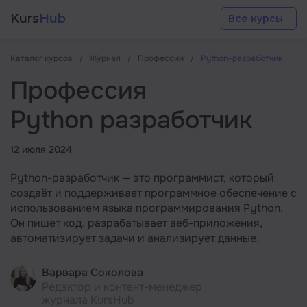
Kurs
Hub
Все курсы
Каталог курсов
Журнал
Профессии
Python-разработчик
Профессия
Python разработчик
Разработка
12 июля 2024
Python-разработчик — это программист, который
Маркетинг
создаёт и поддерживает программное обеспечение с
использованием языка программирования Python.
Он пишет код, разрабатывает веб-приложения,
Дизайн
автоматизирует задачи и анализирует данные.
Аналитика
Варвара Соколова
Редактор и контент-менеджер
журнала KursHub
Менеджмент