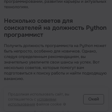
программировании, развитии карьеры и актуальных
технологиях.
Несколько советов для
соискателей на должность Python
программист
Получить должность программиста на Python может
быть непросто, особенно для новичков. Однако,
следуя определенным рекомендациям, вы
значительно увеличите свои шансы на успех. Вот
несколько советов, которые помогут вам
подготовиться к поиску работы и найти подходящую
вакансию.
Создайте портфолио проектов
: Разработайте
Продолжая использовать сайт, вы
несколько небольших проектов и выложите их
Окей
соглашаетесь с
условиями
на GitHub. Работодатели ценят кандидатов,
использования
файлов cookie 🍪
которые могут продемонстрировать свои