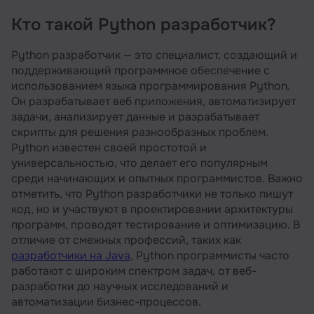
Кто такой Python разработчик?
Кто такой Python разработчик?
Чем занимается Python разработчик
Python разработчик — это специалист, создающий и
поддерживающий программное обеспечение с
Какими знаниями и умениями должен
использованием языка программирования Python.
обладать Python-разработчик
Он разрабатывает веб приложения, автоматизирует
Минимальные требования к кандидатам на
задачи, анализирует данные и разрабатывает
должность Python-программиста
скрипты для решения разнообразных проблем.
Python известен своей простотой и
Карьерный рост Python-разработчика
универсальностью, что делает его популярным
Какие зарплаты у Python программистов
среди начинающих и опытных программистов. Важно
отметить, что Python разработчики не только пишут
Плюсы и минусы профессии
код, но и участвуют в проектировании архитектуры
Как стать Python-разработчиком
программ, проводят тестирование и оптимизацию. В
отличие от смежных профессий, таких как
Несколько советов для соискателей на
разработчики на Java
, Python программисты часто
должность Python программист
работают с широким спектром задач, от веб-
Рекомендуем посмотреть курсы по Python
разработки до научных исследований и
автоматизации бизнес-процессов.
Список рекомендуемых книг для