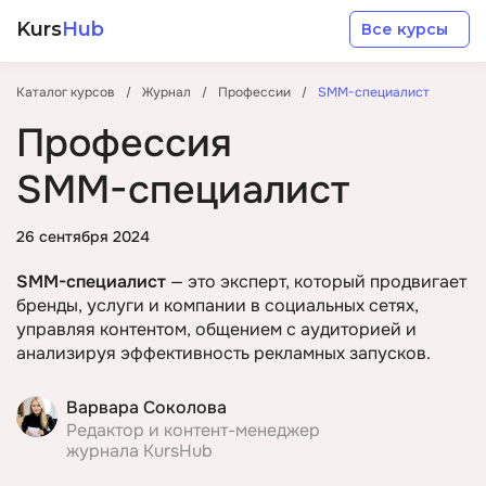
Kurs
Hub
Все курсы
Каталог курсов
Журнал
Профессии
SMM-специалист
Профессия
SMM-специалист
Разработка
26 сентября 2024
SMM-специалист
— это эксперт, который продвигает
Маркетинг
бренды, услуги и компании в социальных сетях,
управляя контентом, общением с аудиторией и
анализируя эффективность рекламных запусков.
Дизайн
Варвара Соколова
Аналитика
Редактор и контент-менеджер
журнала KursHub
Менеджмент