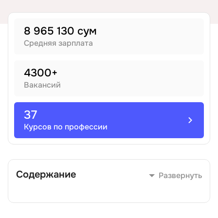
Иностранные языки
8 965 130 сум
Средняя зарплата
Soft Skills
4300+
ДПО
Вакансий
Детям
37
Курсов по профессии
Акции и промокоды
Содержание
Развернуть