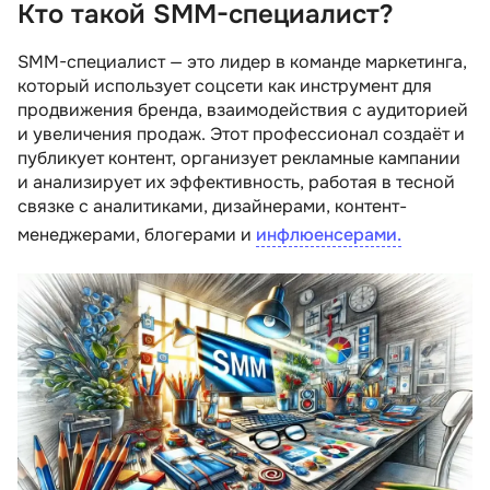
Кто такой SMM-специалист?
Кто такой SMM-специалист?
Чем занимается специалист по социальным
SMM-специалист — это лидер в команде маркетинга,
сетям?
который использует соцсети как инструмент для
продвижения бренда, взаимодействия с аудиторией
Какими знаниями и умениями должен
обладать СММ-менеджер?
и увеличения продаж. Этот профессионал создаёт и
публикует контент, организует рекламные кампании
Минимальные требования к кандидатам на
и анализирует их эффективность, работая в тесной
должность
связке с аналитиками, дизайнерами, контент-
Карьерный рост эксперта по SMM
менеджерами, блогерами и
инфлюенсерами.
Какие зарплаты у СММщиков
Плюсы и минусы профессии
Как стать СММ-специалистом?
Рекомендуем посмотреть курсы по SMM
продвижению
Несколько советов для соискателей на
должность делопроизводителя