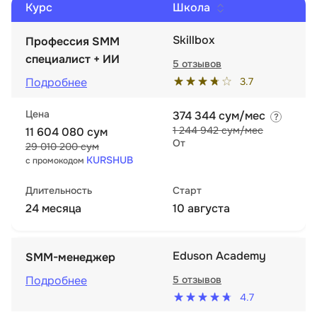
Курс
Школа
Skillbox
Профессия SMM
специалист + ИИ
5 отзывов
3.7
Подробнее
Цена
374 344 сум/мес
1 244 942 сум/мес
11 604 080 сум
От
29 010 200 сум
KURSHUB
с промокодом
Длительность
Старт
24 месяца
10 августа
Eduson Academy
SMM-менеджер
Подробнее
5 отзывов
4.7