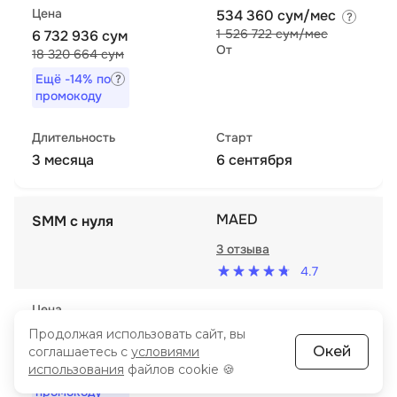
Цена
534 360 сум/мес
1 526 722 сум/мес
6 732 936 сум
От
18 320 664 сум
Ещё
-14%
по
промокоду
Длительность
Старт
3 месяца
6 сентября
MAED
SMM с нуля
3 отзыва
4.7
Цена
7 811 000 сум
Продолжая использовать сайт, вы
15 622 000 сум
Окей
соглашаетесь с
условиями
использования
файлов cookie 🍪
Ещё
-10%
по
промокоду