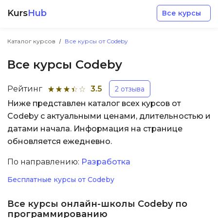
Kurs
Hub
Все курсы
Каталог курсов
Все курсы от Codeby
Все курсы Codeby
Рейтинг
3.5
2 отзыва
Ниже представлен каталог всех курсов от
Разработка
Codeby с актуальными ценами, длительностью и
датами начала. Информация на странице
Маркетинг
обновляется ежедневно.
Дизайн
По направлению:
Разработка
Бесплатные курсы от Codeby
Аналитика
Все курсы онлайн-школы Codeby по
Менеджмент
программированию