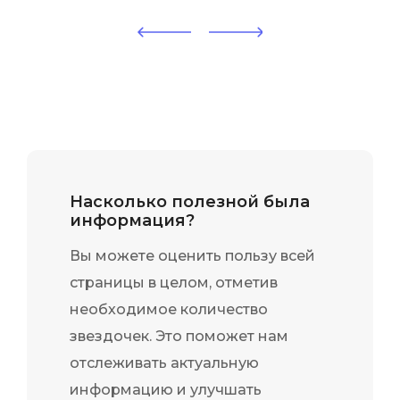
доказательств до их
Больше в
процессуальной легализации.
практиче
Особенно впечатлил модуль по
расследо
моб...
нужно ...
Насколько полезной была
информация?
Вы можете оценить пользу всей
страницы в целом, отметив
необходимое количество
звездочек. Это поможет нам
отслеживать актуальную
информацию и улучшать