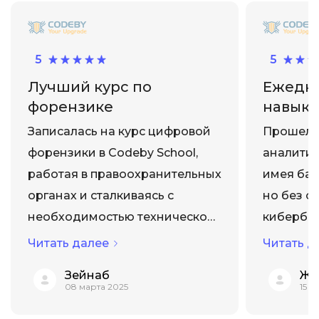
5
5
Лучший курс по
Ежедне
форензике
навыки
курсе
Записалась на курс цифровой
Прошел 
форензики в Codeby School,
аналитик
работая в правоохранительных
имея баз
органах и сталкиваясь с
но без о
необходимостью технической
кибербез
экспертизы
построен
Читать далее
Читать д
киберпреступлений.
сетевых 
Зейнаб
Жа
Программа очень практичная:
продвину
08 марта 2025
15 
от методов сбора цифровых
инцидент