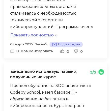
правоохранительных органах и
сталкиваясь с необходимостью
технической экспертизы
киберпреступлений. Программа очень
практичная: от методов сбора цифровых
Показать полностью
доказательств до их процессуальной
В служебной деятельности теперь
08 марта 2025
Зейнаб
Подтверждён
легализации. Особенно впечатлил модуль
самостоятельно провожу компьютерно-
0
Комментировать
0
0
по мобильной форензике, где в рамках
технические экспертизы и готовлю
итогового проекта нужно было провести
заключения для судебных разбирательств.
полный анализ Android-устройства
Знания по анализу сетевого трафика и
Ежедневно использую навыки,
5/5
подозреваемого: восстановить удаленные
восстановлению данных с поврежденных
полученные на курсе
сообщения, проанализировать
носителей критически важны при
Прошел обучение на SOC-аналитика в
геолокационные данные и найти скрытые
расследовании экономических
Codeby School, имея базовое IT-
файлы в нераспределенном пространстве.
преступлений и мошенничеств. Курс дал
образование но без опыта в
уникальную экспертизу, которая высоко
кибербезопасности. Курс построен
ценится в правоохранительной системе.