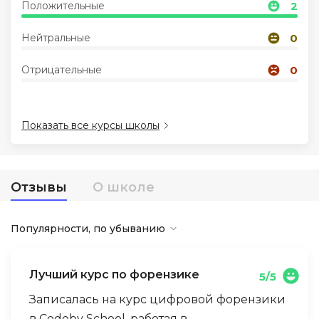
Положительные
2
Иностранные языки
Нейтральные
0
Отрицательные
0
Soft Skills
ДПО
Показать все курсы школы
Детям
Отзывы
О школе
Акции и промокоды
Популярности, по убыванию
Лучший курс по форензике
5/5
Записалась на курс цифровой форензики
в Codeby School, работая в