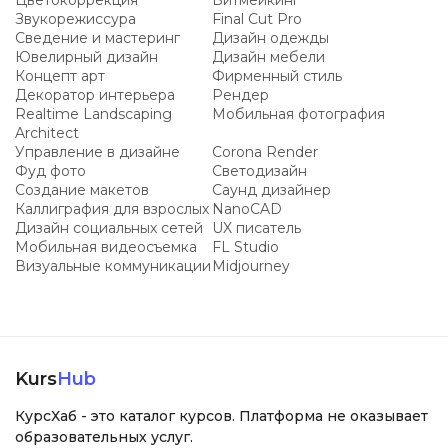
Цветокоррекция
Битмейкинг
Звукорежиссура
Final Cut Pro
Сведение и мастеринг
Дизайн одежды
Ювелирный дизайн
Дизайн мебели
Концепт арт
Фирменный стиль
Декоратор интерьера
Рендер
Realtime Landscaping
Мобильная фотография
Architect
Управление в дизайне
Corona Render
Фуд фото
Светодизайн
Создание макетов
Саунд дизайнер
Каллиграфия для взрослых
NanoCAD
Дизайн социальных сетей
UX писатель
Мобильная видеосъемка
FL Studio
Визуальные коммуникации
Midjourney
Kurs
Hub
КурсХаб - это каталог курсов. Платформа не оказывает
образовательных услуг.