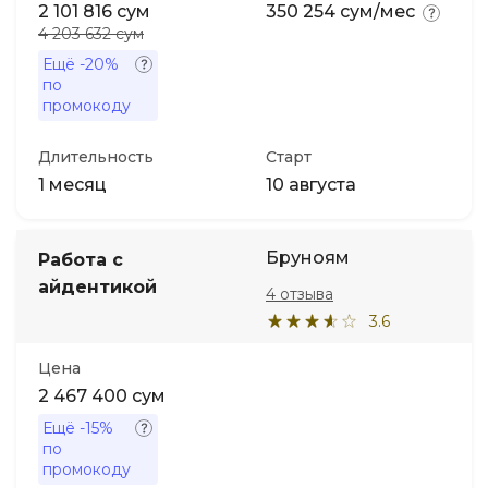
2 101 816 сум
350 254 сум/мес
4 203 632 сум
Ещё
-20%
по
промокоду
Длительность
Старт
1 месяц
10 августа
Бруноям
Работа с
айдентикой
4 отзыва
3.6
Цена
2 467 400 сум
Ещё
-15%
по
промокоду