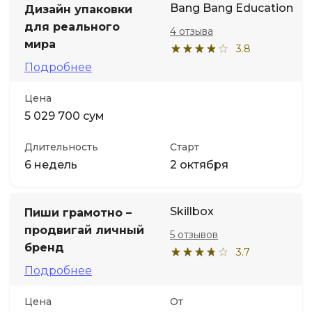
Bang Bang Education
Дизайн упаковки
для реального
4 отзыва
Иностранные языки
мира
3.8
Подробнее
Soft Skills
Цена
ДПО
5 029 700 сум
Длительность
Старт
Детям
6 недель
2 октября
Акции и промокоды
Skillbox
Пиши грамотно –
продвигай личный
5 отзывов
бренд
3.7
Подробнее
Цена
От