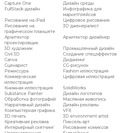
Capture One
Дизайн среды
FullStack-дизайн
Инфографика для
маркетплейсов
Рисование на iPad
Цифровое рисование
Рисование на
3D дженералист
графическом планшете
Архитектор
Архитектор дизайнер
проектировщик
3D художник
Промышленный дизайн
Civil 3D
Создание спецэффектов
Canva
Диджеинг
Сценарист
CG-рисунок
Режиссура
Fashion иллюстрация
Коммерческая
Цифровая иллюстрация
иллюстрация
Книжная иллюстрация
SolidWorks
Substance Painter
Дизайн логотипов
Обработка фотографий
Масляная живопись
Нарративный дизайн
Дизайн рекламы
Компьютерная графика
VFX
3D печать
3D environment artist
Креативная реклама
Пиксель-арт
Интерьерный скетчинг
Рисование комиксов