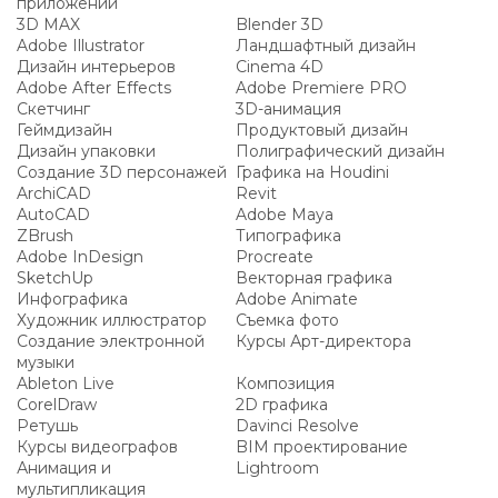
приложений
3D MAX
Blender 3D
Adobe Illustrator
Ландшафтный дизайн
Дизайн интерьеров
Cinema 4D
Adobe After Effects
Adobe Premiere PRO
Скетчинг
3D-анимация
Геймдизайн
Продуктовый дизайн
Дизайн упаковки
Полиграфический дизайн
Создание 3D персонажей
Графика на Houdini
ArchiCAD
Revit
AutoCAD
Adobe Maya
ZBrush
Типографика
Adobe InDesign
Procreate
SketchUp
Векторная графика
Инфографика
Adobe Animate
Художник иллюстратор
Съемка фото
Создание электронной
Курсы Арт-директора
музыки
Ableton Live
Композиция
CorelDraw
2D графика
Ретушь
Davinci Resolve
Курсы видеографов
BIM проектирование
Анимация и
Lightroom
мультипликация