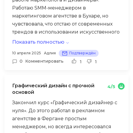
Работаю SMM-менеджером в
маркетинговом агентстве в Бухаре, но
чувствовала, что отстаю от современных
трендов в использовании искусственного
интеллекта. Школа Бруноям предложила
Показать полностью
актуальный курс, который помог
Особенно полезным оказался навык
10 апреля 2025
Адлия
Подтверждён
разобраться в возможностях нейросетей
создания контент-планов с помощью
0
Комментировать
1
1
для повседневной работы. Преподаватель
ChatGPT — я научилась генерировать
показал, как правильно составлять
идеи для постов, писать цепляющие
промпты для получения качественных
заголовки и адаптировать тексты под
Графический дизайн с прочной
4/5
результатов, и объяснил принципы работы
разные целевые аудитории. Также
основой
различных AI-инструментов. Курс оказался
впечатлил модуль по созданию
Закончил курс «Графический дизайнер с
очень практичным — каждое занятие мы
изображений в Midjourney и DALL-E —
нуля». До этого работал в рекламном
сразу применяли полученные знания на
теперь я могу быстро создавать
агентстве в Фергане простым
реальных задачах из маркетинга и
уникальные иллюстрации для соцсетей
менеджером, но всегда интересовался
дизайна.
без привлечения дизайнера. Самым