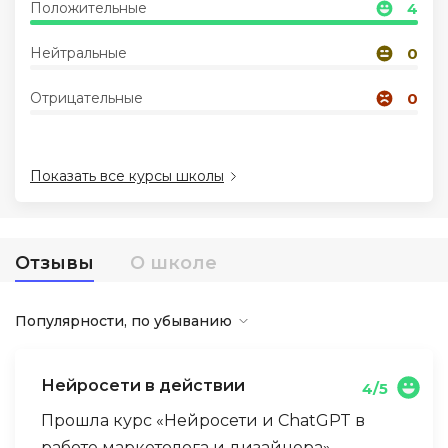
Положительные
4
Иностранные языки
Нейтральные
0
Отрицательные
0
Soft Skills
ДПО
Показать все курсы школы
Детям
Отзывы
О школе
Акции и промокоды
Популярности, по убыванию
Нейросети в действии
4/5
Прошла курс «Нейросети и ChatGPT в
работе маркетолога и дизайнера».