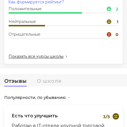
Как формируется рейтинг?
Положительные
2
Иностранные языки
Нейтральные
1
Soft Skills
Отрицательные
0
ДПО
Показать все курсы школы
Детям
Акции и промокоды
Отзывы
О школе
Популярности, по убыванию
Есть что улучшить
3/5
Работаю в IT-отделе крупной торговой