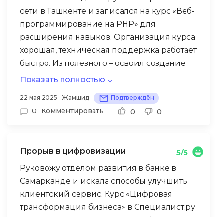
сети в Ташкенте и записался на курс «Веб-
программирование на PHP» для
расширения навыков. Организация курса
хорошая, техническая поддержка работает
быстро. Из полезного – освоил создание
форм обратной связи с защитой от спама,
Показать полностью
этот навык сразу применил для
22 мая 2025
Жамшид
Подтверждён
обновления корпоративного сайта нашей
0
Комментировать
0
0
сети. Теперь ежедневно обрабатываю
заявки клиентов через эти формы, что
упростило работу с обращениями. Однако
Прорыв в цифровизации
5/5
курс показался поверхностным – много
времени потратили на базовые вещи,
Руковожу отделом развития в банке в
которые я уже знал, а на сложные темы
Самарканде и искала способы улучшить
времени не хватило. Преподаватель часто
клиентский сервис. Курс «Цифровая
отвечал односложно на вопросы, не
трансформация бизнеса» в Специалист.ру