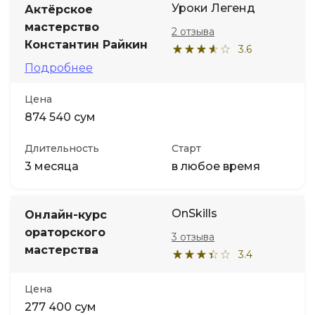
Уроки Легенд
Актёрское
мастерство
2 отзыва
Иностранные языки
Константин Райкин
3.6
Подробнее
Soft Skills
Цена
ДПО
874 540 сум
Длительность
Старт
Детям
3 месяца
в любое время
Акции и промокоды
OnSkills
Онлайн-курс
ораторского
3 отзыва
мастерства
3.4
Цена
277 400 сум