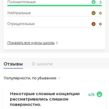
Положительные
3
Иностранные языки
Нейтральные
0
Отрицательные
0
Soft Skills
ДПО
Показать все курсы школы
Детям
Отзывы
О школе
Акции и промокоды
Популярности, по убыванию
Некоторые сложные концепции
4/5
рассматривались слишком
поверхностно.