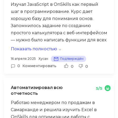
Изучал JavaScript в OnSkills как первый
шаг в программирование. Курс дает
хорошую базу для понимания основ.
Запомнилось задание по созданию
простого калькулятора с веб-интерфейсом
— нужно было написать функции для всех
математических операций, создать
Показать полностью
красивый дизайн и добавить валидацию
Однако для полного понимания
16 апреля 2025
Хусан
Подтверждён
ввода. Это помогло понять, как связаны
программирования курса оказалось
0
Комментировать
0
0
HTML, CSS и JavaScript в реальном проекте.
маловато. Некоторые сложные концепции,
как работа с API или асинхронное
программирование, рассматривались
Автоматизировал всю
5/5
слишком поверхностно. Пришлось
отчетность
дополнительно изучать материалы в
Работаю менеджером по продажам в
интернете. Тем не менее, курс дал мне
Самарканде и решила изучить Excel в
базу для дальнейшего изучения, и сейчас
OnSkills для оптимизации работы с