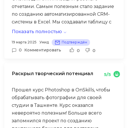
я уже создаю простые веб-приложения
отчетами. Самым полезным стало задание
для своих нужд в Бухаре.
по созданию автоматизированной CRM-
системы в Excel. Мы создавали таблицу с
базой клиентов, настраивали
Показать полностью
автоматический расчет конверсии
Этот проект полностью изменил мой
19 марта 2025
Умид
Подтверждён
продаж, строили динамические графики
подход к работе. Теперь вся аналитика
0
Комментировать
0
0
и даже добавляли систему уведомлений
продаж ведется автоматически, а отчеты
о важных датах.
генерируются одним нажатием кнопки.
Руководство оценило мою эффективность
Раскрыл творческий потенциал
5/5
и предложило повышение с увеличением
зарплаты на 40%. Коллеги теперь
Прошел курс Photoshop в OnSkills, чтобы
обращаются ко мне за помощью в
обрабатывать фотографии для своей
создании своих таблиц. Курс окупился за
студии в Ташкенте. Курс оказался
первый же месяц работы!
невероятно полезным! Больше всего
запомнился проект по созданию