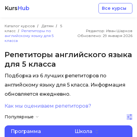
Kurs
Hub
Все курсы
Каталог курсов
Детям
5
класс
Репетиторы по
Редактор: Иван Шарков
английскому языку для 5
Обновлено:
29 января 2026
класса
Репетиторы английского языка
для 5 класса
Разработка
Подборка из 6 лучших репетиторов по
Маркетинг
английскому языку для 5 класса. Информация
обновляется ежедневно.
Дизайн
Как мы оцениваем репетиторов?
Популярные
Аналитика
Программа
Школа
Менеджмент