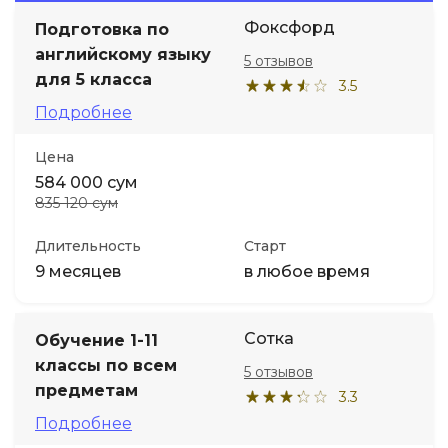
Фоксфорд
Подготовка по
Иностранные языки
английскому языку
5 отзывов
для 5 класса
3.5
Soft Skills
Подробнее
Цена
ДПО
584 000 сум
835 120 сум
Детям
Длительность
Старт
Акции и промокоды
9 месяцев
в любое время
Сотка
Обучение 1-11
классы по всем
5 отзывов
предметам
3.3
Подробнее