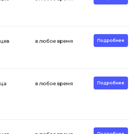
И
Информационная
безопасность
Подробнее
яцев
в любое время
К
Кибербезопасность
Компьютерное зрение
ка
Компьютерные сети
Подробнее
яца
в любое время
М
Микросервисная архитектура
Н
Нагрузочное тестирование
О
Подробнее