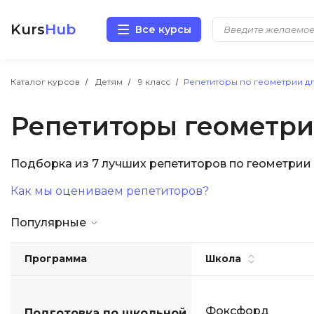
Kurs
Hub
Все курсы
Разработка
Каталог курсов
Детям
9 класс
Репетиторы по геометрии дл
Репетиторы геометрии
Маркетинг
Дизайн
Подборка из 7 лучших репетиторов по геометрии
Как мы оцениваем репетиторов?
Аналитика
Популярные
Менеджмент
Программа
Школа
Иностранные языки
Soft Skills
Фоксфорд
Подготовка по школьной