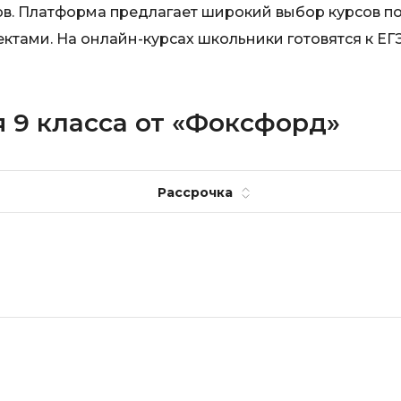
ов. Платформа предлагает широкий выбор курсов п
Visual Studio 
H
тами. На онлайн-курсах школьники готовятся к ЕГЭ
W
Hadoop
Webflow
I
Webpack
 9 класса от «Фоксфорд»
IoT
Wordpress
J
X
Рассрочка
Java-разработка
XML
JavaScript-разработка
Y
Java Spring Boot
Yandex Cloud
Jenkins
Z
Jira
Zabbix
Joomla
i
K