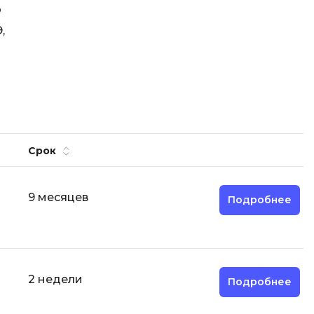
о
Code
Создание сайтов
,
Создание чат-ботов
Т
Тестирование игр
У
Управление дронами
Срок
Управление разработкой и IT
9 месяцев
Подробнее
Ф
Фреймворк Angular
Фреймворк Django
Фреймворк Flutter
2 недели
Подробнее
Фреймворк Laravel