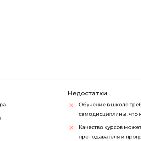
Недостатки
ра
Обучение в школе треб
самодисциплины, что 
я
Качество курсов может
преподавателя и прог