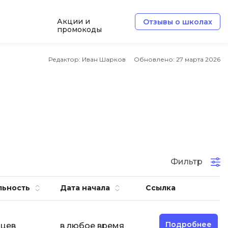
Акции и
Отзывы о школах
промокоды
Б
Редактор: Иван Шарков
Обновлено:
27 марта 2026
Базы данных
Белый хакер
Блокчейн
В
Вайб кодинг
ботка
Фильтр
Веб-разработка
Верстка на HTML и CSS
льность
Дата начала
Ссылка
Д
Дизайнер верстальщик
Подробнее
яцев
в любое время