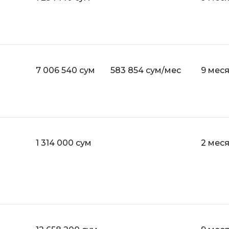
API
Objective-C
ASP.NET
OpenCart
Active Directory
OpenStack
Android-разработка
Oracle SQL
7 006 540 сум
583 854 сум/мес
9 мес
Android Studio
P
Ansible
PHP-разработ
Apache Airflow
Pascal
Apache Kafka
Perl
1 314 000 сум
2 мес
Arduino
PostgreSQL
Asterisk
Postman
B
Powershell
Backend разработка
Prometheus
Bash
PyQt