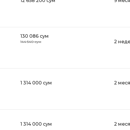
12 658 200 сум
9 мес
Bootstrap
Q
Bubble
QA-тестирова
C
QGIS
130 086 сум
CI/CD
2 нед
144 540 сум
Qt Creator
CentOS
R
Cisco
RabbitMQ
ClickHouse
React Native
D
1 314 000 сум
2 мес
Ruby
Dart
Rust
DataLens
S
Delphi
SRE
DevOps
1 314 000 сум
2 мес
Scala
Docker