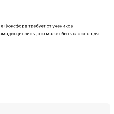
Фреймворк Node.js
а
Фреймворк ReactJS
Фреймворк Spring
е Фоксфорд требует от учеников
Фреймворк Symfony
самодисциплины, что может быть сложно для
Фреймворк Vue.js
я тестирования
Х
ование
Хранилища данных
Я
ование Windows
Язык SQL
структуры
О