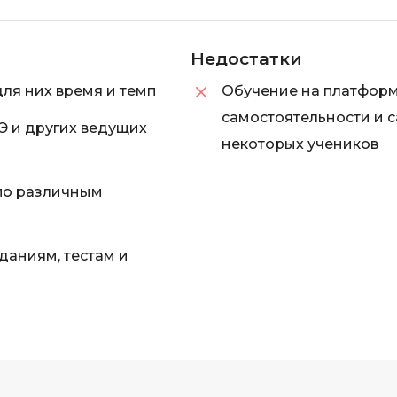
iOS разработк
Kubernetes
Недостатки
j
L
jQuery
LibGDX
для них время и темп
Обучение на платформ
самостоятельности и 
Linux
Э и других ведущих
А
некоторых учеников
Автоматизаци
M
Администрир
MATLAB
по различным
PostgreSQL
MODX
Администрир
MS Access
даниям, тестам и
Алгоритмы и 
MS SQL
данных
Microsoft Azure
Архитектор П