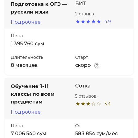
БИТ
Подготовка к ОГЭ —
русский язык
2 отзыва
Иностранные языки
4.9
Подробнее
Soft Skills
Цена
1 395 760 сум
ДПО
Длительность
Старт
8 месяцев
скоро
Детям
Акции и промокоды
Сотка
Обучение 1-11
классы по всем
5 отзывов
предметам
3.3
Подробнее
Цена
От
7 006 540 сум
583 854 сум/мес