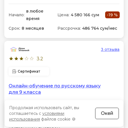
в любое
Начало:
Цена:
4 580 166 сум
-19 %
время
Срок:
8 месяцев
Рассрочка:
486 764 сум/мес
3 отзыва
3.2
Сертификат
Онлайн-обучение по русскому языку
для 9 класса
Формат:
Лекции онлайн, проверочные тесты
Продолжая использовать сайт, вы
Особенности:
Подготовка к ОГЭ, микрогруппы до
Окей
соглашаетесь с
условиями
15 человек, авторская видеоплатформа и
использования
файлов cookie 🍪
мониторинг прогресса персональным