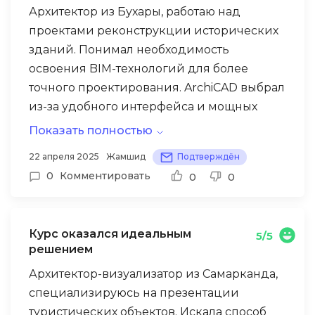
Архитектор из Бухары, работаю над
проектами реконструкции исторических
зданий. Понимал необходимость
освоения BIM-технологий для более
точного проектирования. ArchiCAD выбрал
из-за удобного интерфейса и мощных
возможностей. Курс помог разобраться с
Показать полностью
основными принципами работы в
Самым сложным и интересным стал
22 апреля 2025
Жамшид
Подтверждён
программе и создания информационных
проект реставрации медресе XVIII века —
0
Комментировать
0
0
моделей зданий.
создавали точную 3D-модель с учетом
всех архитектурных деталей и
особенностей конструкций. Научился
Курс оказался идеальным
5/5
работать с облаками точек лазерного
решением
сканирования и создавать сложные
Архитектор-визуализатор из Самарканда,
профили для лепных элементов.
специализируюсь на презентации
Программа позволила точно рассчитать
туристических объектов. Искала способ