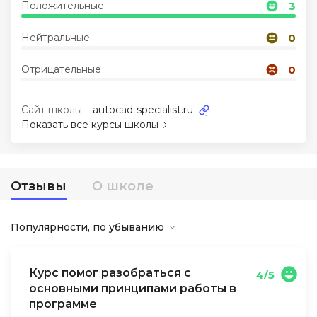
Положительные
3
Иностранные языки
Нейтральные
0
Отрицательные
0
Soft Skills
Сайт школы –
autocad-specialist.ru
ДПО
Показать все курсы школы
Детям
Отзывы
О школе
Акции и промокоды
Популярности, по убыванию
Курс помог разобраться с
4/5
основными принципами работы в
программе