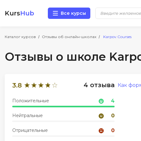
Kurs
Hub
Все курсы
Разработка
Каталог курсов
Отзывы об онлайн-школах
Karpov.Courses
Отзывы о школе Karpo
Маркетинг
Дизайн
4 отзыва
3.8
Как фор
Аналитика
Положительные
4
Менеджмент
Нейтральные
0
Иностранные языки
Отрицательные
0
Soft Skills