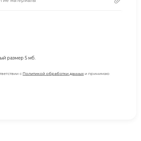
угие материалы
IT-компании в Ташкенте на позицию junior ML
Сейчас разрабатываю модели для предсказания
 возможностей применения математики в
ный размер 5 мб.
тветствии с
Политикой обработки данных
и принимаю