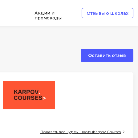
Акции и
Отзывы о школах
промокоды
Б
Базы данных
Оставить отзыв
Белый хакер
Блокчейн
В
Вайб кодинг
ботка
Веб-разработка
Верстка на HTML и CSS
Д
Показать все курсы школы
Karpov.Courses
Дизайнер верстальщик