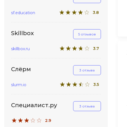
3.8
sf.education
Skillbox
5 отзывов
3.7
skillbox.ru
Слёрм
3 отзыва
3.5
slurm.io
Специалист.ру
3 отзыва
2.9