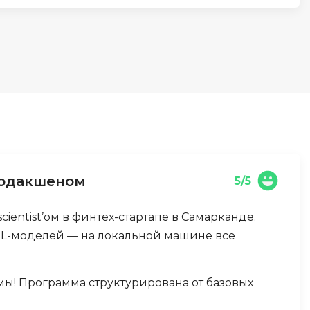
И
Информационная
безопасность
К
Кибербезопасность
Компьютерное зрение
ка
Компьютерные сети
родакшеном
5/5
М
cientist’ом в финтех-стартапе в Самарканде.
Микросервисная архитектура
ML-моделей — на локальной машине все
Н
Нагрузочное тестирование
мы! Программа структурирована от базовых
О