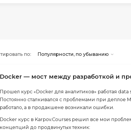
API
Objective-C
ASP.NET
OpenCart
Active Directory
OpenStack
Android-разработка
Oracle SQL
Android Studio
P
тировать по:
Популярности, по убыванию
Ansible
PHP-разработ
Apache Airflow
Pascal
Apache Kafka
Docker — мост между разработкой и п
Perl
Arduino
PostgreSQL
Прошел курс «Docker для аналитиков» работая data s
Asterisk
Постоянно сталкивался с проблемами при деплое 
Postman
B
работало, а в продакшене возникали ошибки.
Powershell
Backend разработка
Docker курс в Karpov.Courses решил все мои пробле
Prometheus
Bash
концепций до продвинутых техник:
PyQt