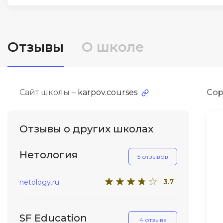
ДПО
Детям
Отзывы
О школе
Сайт школы –
karpov.courses
Сор
Отзывы о других школах
Нетология
5 отзывов
3.7
netology.ru
SF Education
4 отзыва