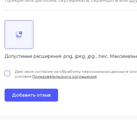
Прикрепите дипломы, сертификаты, скриншоты или др
Через 1,5 месяца после окончания получил оффер в 
engineer. Зарплата в 5 раз выше агрономической! 
спроса в ритейле и чувствую себя на своем месте.
Курс не просто дал знания — он открыл новый мир
реальных задачах!
Допустимые расширения .png, .jpeg, .jpg , .heic. Максималь
Даю свое согласие на обработку персональных данных в соо
условия
Пользовательского соглашения
.
Добавить отзыв