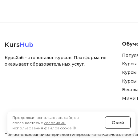
Kurs
Hub
Обуч
Попул
КурсХаб - это каталог курсов. Платформа не
Курсы 
оказывает образовательных услуг.
Курсы 
Курсы
Беспл
Мини 
Продолжая использовать сайт, вы
Окей
соглашаетесь с
условиями
использования
файлов cookie 🍪
При использовании материалов гиперссылка на KursHub.uz обязат