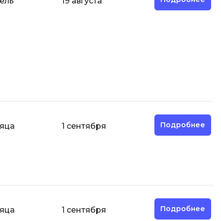
ель
19 августа
Code
Создание сайтов
Создание чат-ботов
Т
Тестирование игр
У
Управление дронами
Управление разработкой и IT
Подробнее
сяца
1 сентября
Ф
Фреймворк Angular
Фреймворк Django
Фреймворк Flutter
Фреймворк Laravel
Подробнее
сяца
1 сентября