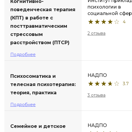
Институт прикла
Когнитивно-
психологии в
поведенческая терапия
социальной сфер
(КПТ) в работе с
4
посттравматическим
2 отзыва
стрессовым
расстройством (ПТСР)
Подробнее
НАДПО
Психосоматика и
3.7
телесная психотерапия:
теория, практика
3 отзыва
Подробнее
НАДПО
Семейное и детское