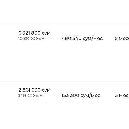
Bootstrap
Q
Bubble
QA-тестирова
C
QGIS
6 321 800 сум
CI/CD
480 340 сум/мес
5 мес
10 439 000 сум
Qt Creator
CentOS
R
Cisco
RabbitMQ
ClickHouse
React Native
D
Ruby
Dart
2 861 600 сум
Rust
153 300 сум/мес
3 ме
3 168 200 сум
DataLens
S
Delphi
SRE
DevOps
Scala
Docker