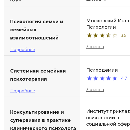
ДПО
Московский Инст
Психология семьи и
Детям
Психологии
семейных
3.5
взаимоотношений
3 отзыва
Подробнее
Психодемия
Системная семейная
4.7
психотерапия
3 отзыва
Подробнее
Институт прикла
Консультирование и
психологии в
супервизия в практике
социальной сфер
клинического психолога