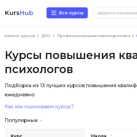
Kurs
Hub
Все курсы
Разработка
Каталог курсов
ДПО
Профессиональная переподготовка
Курсы повышения кв
Маркетинг
психологов
Дизайн
Аналитика
Подборка из 13 лучших курсов повышения квали
ежедневно.
Менеджмент
Как мы оцениваем курсы?
Иностранные языки
Популярные
Soft Skills
Курс
Школа