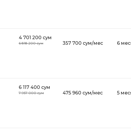
iOS разработк
Kubernetes
j
L
jQuery
LibGDX
4 701 200 сум
Linux
А
357 700 сум/мес
6 мес
6 818 200 сум
Автоматизаци
M
Администрир
MATLAB
PostgreSQL
MODX
Администрир
MS Access
6 117 400 сум
Алгоритмы и 
MS SQL
475 960 сум/мес
5 мес
7 957 000 сум
данных
Microsoft Azure
Архитектор П