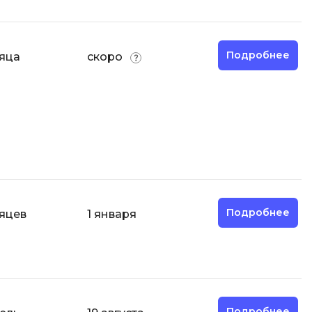
Разработка мобильных
приложений
Подробнее
сяца
скоро
Разработка на Kotlin
Разработка на языке C#
Разработка на языке C и C++
Разработка на языке Swift
Реверс инжиниринг
Робототехника для взрослых
Ручное тестирование
Подробнее
яцев
1 января
С
Сетевое администрирование
Сетевой инженер
отка
Создание интернет магазина
Подробнее