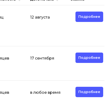
И
Подробнее
яц
12 августа
Информационная
безопасность
К
Кибербезопасность
Компьютерное зрение
ка
Компьютерные сети
Подробнее
яцев
17 сентября
М
Микросервисная архитектура
Н
Подробнее
яцев
в любое время
Нагрузочное тестирование
О