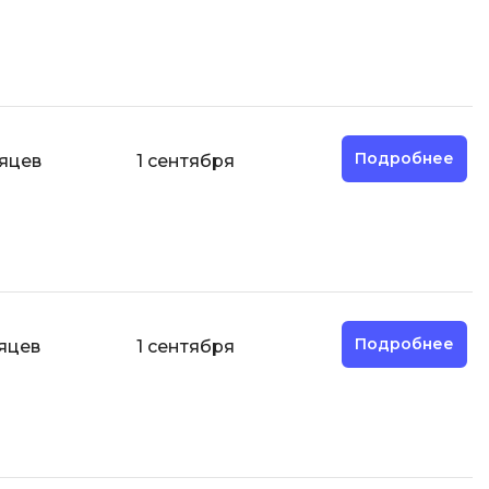
Фреймворк Node.js
а
Фреймворк ReactJS
Фреймворк Spring
Фреймворк Symfony
Фреймворк Vue.js
Подробнее
яцев
1 сентября
я тестирования
Х
ование
Хранилища данных
Я
ование Windows
Язык SQL
структуры
Подробнее
яцев
1 сентября
О