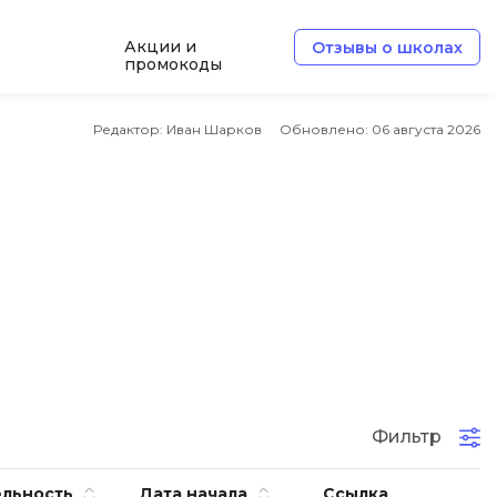
Акции и
Отзывы о школах
промокоды
Б
Редактор: Иван Шарков
Обновлено:
06 августа 2026
Базы данных
Белый хакер
Блокчейн
В
Вайб кодинг
ботка
Веб-разработка
Верстка на HTML и CSS
Фильтр
Д
Дизайнер верстальщик
льность
Дата начала
Ссылка