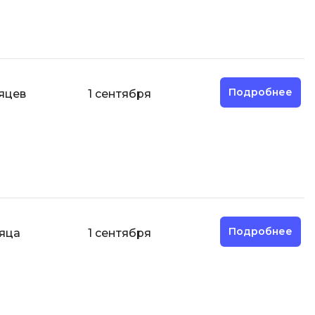
ООП
Операционные системы
ние
П
Подробнее
яцев
1 сентября
Парсинг
Пентест
Программная инженерия
Промпт инжиниринг
Р
Работа с GIT
Подробнее
сяца
1 сентября
Разработка игр
Разработка игр на Unity
Разработка игр на Unreal
Engine