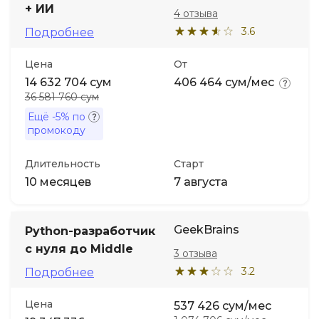
+ ИИ
4 отзыва
3.6
Подробнее
Цена
От
14 632 704 сум
406 464 сум/мес
36 581 760 сум
Ещё
-5%
по
промокоду
Длительность
Старт
10 месяцев
7 августа
GeekBrains
Python-разработчик
с нуля до Middle
3 отзыва
3.2
Подробнее
Цена
537 426 сум/мес