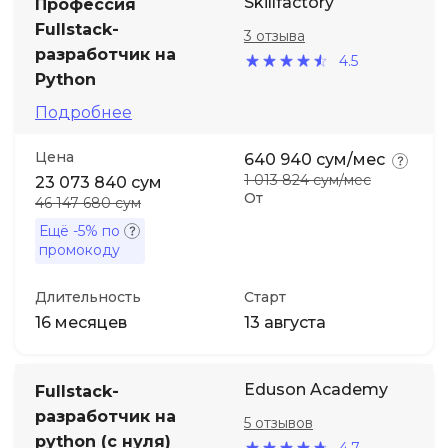
Skillfactory
Профессия
Fullstack-
3 отзыва
разработчик на
4.5
Python
Подробнее
Цена
640 940 сум/мес
1 013 824 сум/мес
23 073 840 сум
От
46 147 680 сум
Ещё
-5%
по
промокоду
Длительность
Старт
16 месяцев
13 августа
Eduson Academy
Fullstack-
разработчик на
5 отзывов
python (с нуля)
4.7