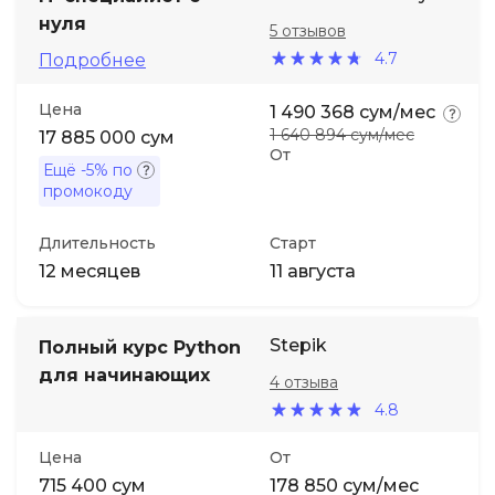
нуля
5 отзывов
4.7
Подробнее
Цена
1 490 368 сум/мес
1 640 894 сум/мес
17 885 000 сум
От
Ещё
-5%
по
промокоду
Длительность
Старт
12 месяцев
11 августа
Stepik
Полный курс Python
для начинающих
4 отзыва
4.8
Цена
От
715 400 сум
178 850 сум/мес