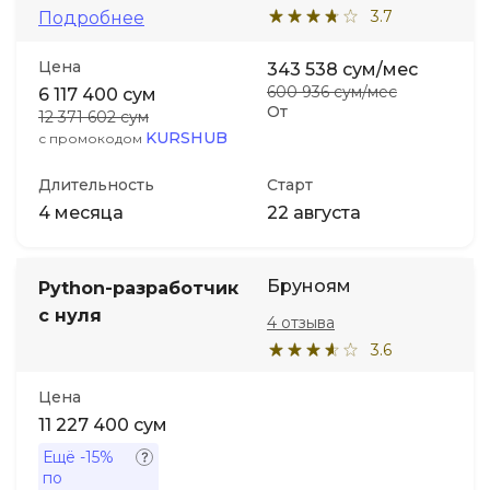
3.7
Подробнее
Цена
343 538 сум/мес
600 936 сум/мес
6 117 400 сум
От
12 371 602 сум
KURSHUB
с промокодом
Длительность
Старт
4 месяца
22 августа
Бруноям
Python-разработчик
с нуля
4 отзыва
3.6
Цена
11 227 400 сум
Ещё
-15%
по