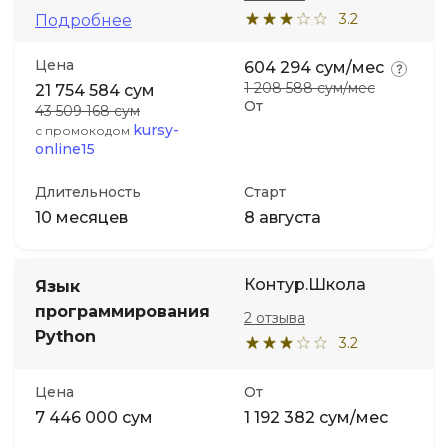
3.2
Подробнее
Цена
604 294 сум/мес
1 208 588 сум/мес
21 754 584 сум
От
43 509 168 сум
kursy-
с промокодом
online15
Длительность
Старт
10 месяцев
8 августа
Контур.Школа
Язык
программирования
2 отзыва
Python
3.2
Цена
От
7 446 000 сум
1 192 382 сум/мес