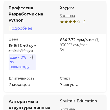
Skypro
Профессия:
Разработчик на
3 отзыва
Python
4
Подробнее
Цена
654 372 сум/мес
936 152 сум/мес
19 161 040 сум
От
51 232 714 сум
Ещё
-10%
по
промокоду
Длительность
Старт
7 месяцев
7 августа
Shultais Education
Алгоритмы и
структуры данных
3 отзыва