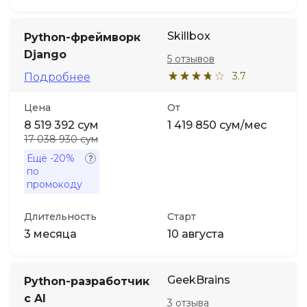
Skillbox
Python-фреймворк
Django
5 отзывов
3.7
Подробнее
Цена
От
8 519 392 сум
1 419 850 сум/мес
17 038 930 сум
Ещё
-20%
по
промокоду
Длительность
Старт
3 месяца
10 августа
GeekBrains
Python-разработчик
c AI
3 отзыва