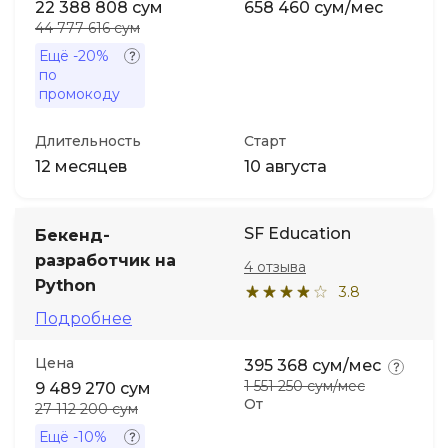
22 388 808 сум
658 460 сум/мес
44 777 616 сум
Ещё
-20%
по
промокоду
Длительность
Старт
12 месяцев
10 августа
SF Education
Бекенд-
разработчик на
4 отзыва
Python
3.8
Подробнее
Цена
395 368 сум/мес
1 551 250 сум/мес
9 489 270 сум
От
27 112 200 сум
Ещё
-10%