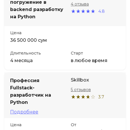
погружение в
4 отзыва
backend разработку
4.8
Иностранные языки
на Python
Soft Skills
Цена
36 500 000 сум
ДПО
Длительность
Старт
4 месяца
в любое время
Детям
Акции и промокоды
Skillbox
Профессия
Fullstack-
5 отзывов
разработчик на
3.7
Python
Подробнее
Цена
От