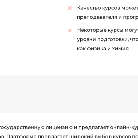
iOS разработк
Kubernetes
Качество курсов может
преподавателя и прог
j
L
Некоторые курсы могу
jQuery
LibGDX
уровни подготовки, чт
Linux
А
как физика и химия
Автоматизаци
M
Администрир
MATLAB
PostgreSQL
MODX
Администрир
MS Access
Алгоритмы и 
MS SQL
данных
Microsoft Azure
Архитектор П
государственную лицензию и предлагает онлайн-к
ов. Платформа предлагает широкий выбор курсов п