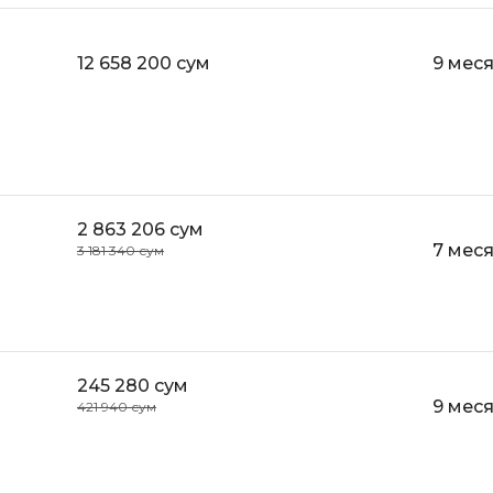
Bootstrap
Q
Bubble
12 658 200 сум
9 мес
QA-тестирова
C
QGIS
CI/CD
Qt Creator
CentOS
R
Cisco
2 863 206 сум
RabbitMQ
7 мес
3 181 340 сум
ClickHouse
React Native
D
Ruby
Dart
Rust
DataLens
245 280 сум
S
9 мес
421 940 сум
Delphi
SRE
DevOps
Scala
Docker