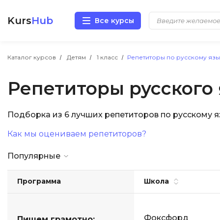
Kurs
Hub
Все курсы
Разработка
Каталог курсов
Детям
1 класс
Репетиторы по русскому язык
Репетиторы русского 
Маркетинг
Дизайн
Подборка из 6 лучших репетиторов по русскому я
Как мы оцениваем репетиторов?
Аналитика
Популярные
Менеджмент
Программа
Школа
Иностранные языки
Soft Skills
Фоксфорд
Пишем грамотно: