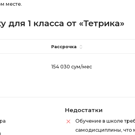
м месте.
Visual Studio 
H
W
Hadoop
 для 1 класса от «Тетрика»
Webflow
I
Webpack
IoT
Рассрочка
Wordpress
J
X
154 030 сум/мес
Java-разработка
XML
JavaScript-разработка
Y
Java Spring Boot
Yandex Cloud
Jenkins
Z
Jira
Недостатки
Zabbix
Joomla
ра
Обучение в школе треб
самодисциплины, что 
i
K
я