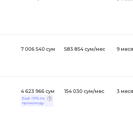
API
Objective-C
ASP.NET
OpenCart
Active Directory
OpenStack
Android-разработка
Oracle SQL
Android Studio
7 006 540 сум
583 854 сум/мес
9 мес
P
Ansible
PHP-разработ
Apache Airflow
Pascal
Apache Kafka
Perl
Arduino
4 623 966 сум
154 030 сум/мес
3 мес
PostgreSQL
Asterisk
Ещё
-10%
по
Postman
промокоду
B
Powershell
Backend разработка
Prometheus
Bash
PyQt