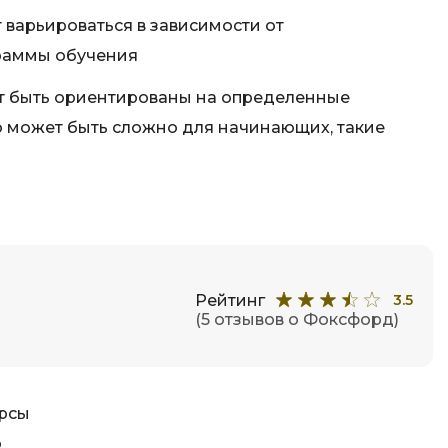
Фреймворк Node.js
а
 варьироваться в зависимости от
Фреймворк ReactJS
раммы обучения
Фреймворк Spring
т быть ориентированы на определенные
Фреймворк Symfony
о может быть сложно для начинающих, такие
Фреймворк Vue.js
я тестирования
Х
ование
Хранилища данных
Я
ование Windows
Рейтинг
3.5
Язык SQL
структуры
(5 отзывов о Фоксфорд)
О
урсы
о