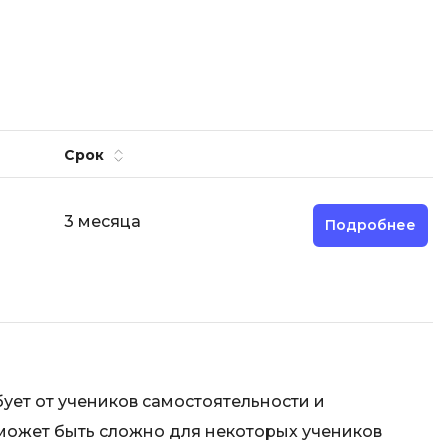
Code
Создание сайтов
Создание чат-ботов
Т
Тестирование игр
Срок
У
Управление дронами
3 месяца
Подробнее
Управление разработкой и IT
Ф
Фреймворк Angular
Фреймворк Django
Фреймворк Flutter
ует от учеников самостоятельности и
Фреймворк Laravel
может быть сложно для некоторых учеников