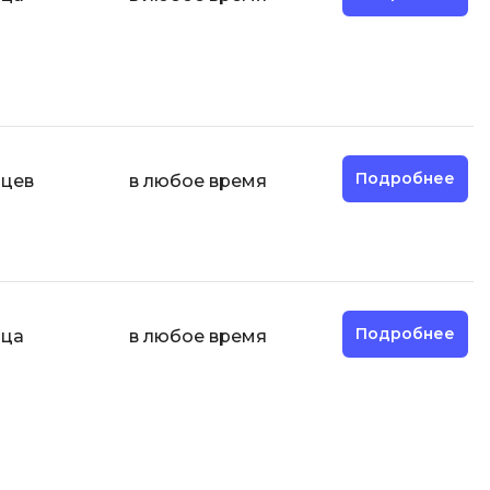
И
Информационная
безопасность
К
Подробнее
яцев
в любое время
Кибербезопасность
Компьютерное зрение
ка
Компьютерные сети
М
Подробнее
яца
в любое время
Микросервисная архитектура
Н
Нагрузочное тестирование
О