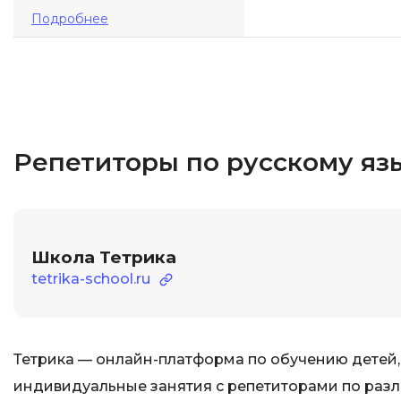
Подробнее
Репетиторы по русскому язы
Школа Тетрика
tetrika-school.ru
Тетрика — онлайн-платформа по обучению детей,
индивидуальные занятия с репетиторами по разли