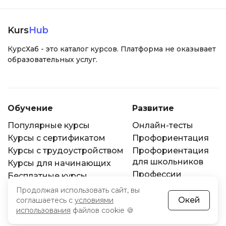
Kurs
Hub
КурсХаб - это каталог курсов. Платформа не оказывает
образовательных услуг.
Обучение
Развитие
Популярные курсы
Онлайн-тесты
Курсы с сертификатом
Профориентация
Курсы с трудоустройством
Профориентация
для школьников
Курсы для начинающих
Профессии
Бесплатные курсы
Вебинары
Мини курсы
Продолжая использовать сайт, вы
Окей
соглашаетесь с
условиями
использования
файлов cookie 🍪
Информация
О нас