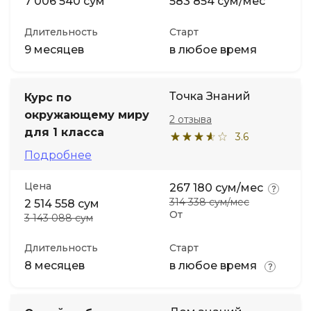
7 006 540 сум
583 854 сум/мес
Длительность
Старт
9 месяцев
в любое время
Точка Знаний
Курс по
окружающему миру
2 отзыва
для 1 класса
3.6
Подробнее
Цена
267 180 сум/мес
314 338 сум/мес
2 514 558 сум
От
3 143 088 сум
Длительность
Старт
8 месяцев
в любое время