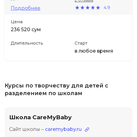
2 отзыва
4.9
Подробнее
Иностранные языки
Цена
236 520 сум
Soft Skills
Длительность
Старт
ДПО
в любое время
Детям
Акции и промокоды
Курсы по творчеству для детей с
разделением по школам
Школа CareMyBaby
Сайт школы –
caremybaby.ru