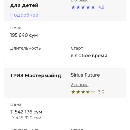
2 отзыва
для детей
4.9
Иностранные языки
Подробнее
Цена
Soft Skills
195 640 сум
ДПО
Длительность
Старт
в любое время
Детям
Sirius Future
ТРИЗ Мастермайнд
Акции и промокоды
2 отзыва
3.6
Цена
11 542 176 сум
17 449 920 сум