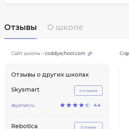
ДПО
Детям
Отзывы
О школе
Сайт школы –
coddyschool.com
Сор
Отзывы о других школах
Skysmart
5 отзывов
4.4
skysmart.ru
Rebotica
3 отзыва