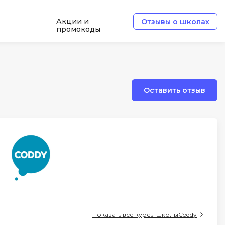
Акции и
Отзывы о школах
промокоды
Б
Базы данных
Оставить отзыв
Белый хакер
Блокчейн
В
Вайб кодинг
ботка
Веб-разработка
Верстка на HTML и CSS
Д
Показать все курсы школы
Coddy
Дизайнер верстальщик