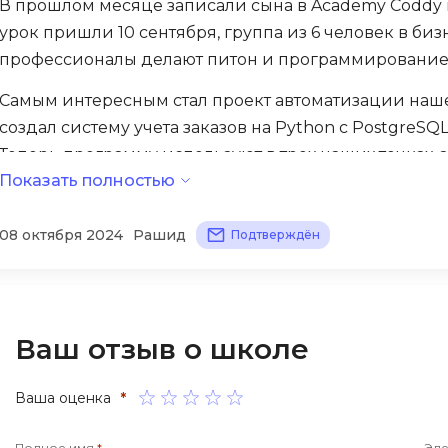
В прошлом месяце записали сына в Academy Coddy по
iOS разработк
Kubernetes
урок пришли 10 сентября, группа из 6 человек в би
профессионалы делают питон и программирование
j
L
Самым интересным стал проект автоматизации наш
jQuery
LibGDX
создал систему учета заказов на Python с PostgreSQ
Linux
А
Теперь программу используют в трех наших точках,
Автоматизаци
M
Показать полностью
С огромной благодарностью отмечаю, как развиваю
Администрир
MATLAB
08 октября 2024
Рашид
PostgreSQL
Подтверждён
MODX
Администрир
MS Access
Алгоритмы и 
MS SQL
данных
Ваш отзыв о школе
Microsoft Azure
Архитектор П
Ваша оценка
*
Полное имя
*
Эле