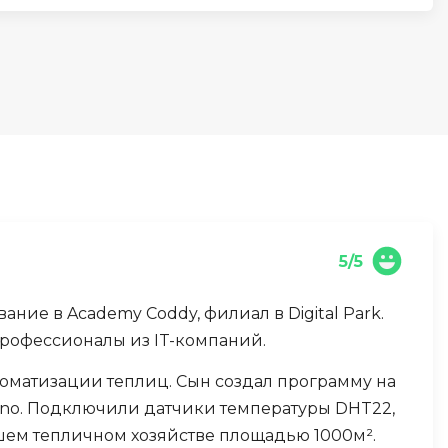
И
Информационная
безопасность
К
Кибербезопасность
Компьютерное зрение
ка
Компьютерные сети
5/5
М
ие в Academy Coddy, филиал в Digital Park.
Микросервисная архитектура
-профессионалы из IT-компаний.
Н
томатизации теплиц. Сын создал программу на
Нагрузочное тестирование
ino. Подключили датчики температуры DHT22,
ашем тепличном хозяйстве площадью 1000м².
О