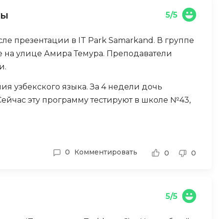
Code
Создание сайтов
ры
5/5
Создание чат-ботов
ле презентации в IT Park Samarkand. В группе
Т
е на улице Амира Темура. Преподаватели
Тестирование игр
и.
У
ия узбекского языка. За 4 недели дочь
ейчас эту программу тестируют в школе №43,
Управление дронами
Управление разработкой и IT
олезных навыков уже получено.
Ф
0
Комментировать
0
0
Фреймворк Angular
Фреймворк Django
Фреймворк Flutter
5/5
Фреймворк Laravel