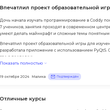
Visual Studio 
Впечатлил проект образовательной иг
H
W
Hadoop
Дочь начала изучать программирование в Coddy пос
Webflow
7 учеников, занятия проходят в современном центр
I
Webpack
умеют делать майнкрафт и сложные темы понятным
IoT
Wordpress
Впечатлил проект образовательной игры для изучен
J
X
разработала приложение с использованием PyQt5. С
Java-разработка
где я преподаю.
XML
Показать полностью
JavaScript-разработка
С нетерпением ждем следующий курс. Множество п
Y
Java Spring Boot
19 октября 2024
Малика
Подтверждён
Yandex Cloud
Jenkins
Z
Jira
Zabbix
Joomla
Отличные курсы
i
K