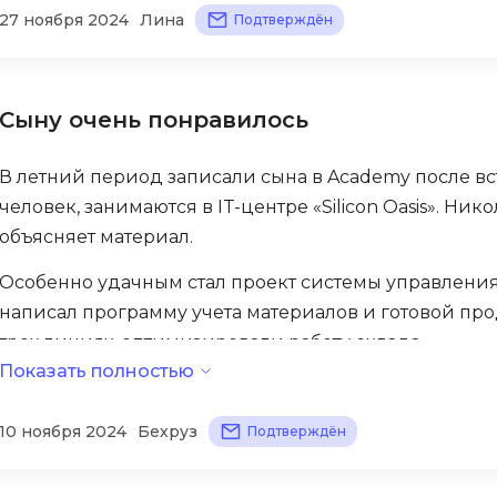
Прекрасное обучение, рекомендуем другим родите
27 ноября 2024
Лина
Подтверждён
Selenium
Drupal
Solidity
E
T
Сыну очень понравилось
Elasticsearch
Terraform
F
В летний период записали сына в Academy после встр
Three.js
человек, занимаются в IT-центре «Silicon Oasis». Ни
FastAPI
Tilda
объясняет материал.
Flask
TypeScript
Особенно удачным стал проект системы управления
Frontend-разработка
написал программу учета материалов и готовой про
U
FullStack-разработка
трех линиях, оптимизировали работу склада.
UML
Показать полностью
G
С удовольствием видим, как он проявляет инициат
V
GitLab
10 ноября 2024
Бехруз
Подтверждён
VMware
Godot
VR/AR-разраб
Groovy