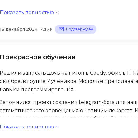
Bootstrap
С огромной благодарностью отмечаю прекрасное от
Показать полностью
Q
Bubble
QA-тестирова
16 декабря 2024
Азиз
Подтверждён
C
QGIS
CI/CD
Qt Creator
CentOS
Прекрасное обучение
R
Cisco
RabbitMQ
ClickHouse
Решили записать дочь на питон в Coddy, офис в IT
React Native
октябре, в группе 7 учеников. Молодые преподава
D
навыки программирования.
Ruby
Dart
Rust
Запомнился проект создания telegram-бота для наше
DataLens
автоматического оповещения о наличии лекарств. И
S
Delphi
настроили геолокацию для поиска ближайшей аптек
SRE
Показать полностью
центре.
DevOps
Scala
Docker