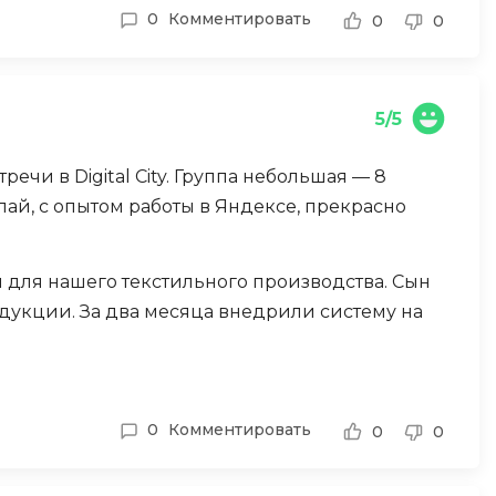
лям!
0
Комментировать
0
0
Разработка мобильных
приложений
Разработка на Kotlin
5/5
Разработка на языке C#
Разработка на языке C и C++
ечи в Digital City. Группа небольшая — 8
Разработка на языке Swift
колай, с опытом работы в Яндексе, прекрасно
Реверс инжиниринг
Робототехника для взрослых
 для нашего текстильного производства. Сын
дукции. За два месяца внедрили систему на
Ручное тестирование
С
иву в программировании.
Сетевое администрирование
0
Комментировать
0
0
Сетевой инженер
отка
Создание интернет магазина