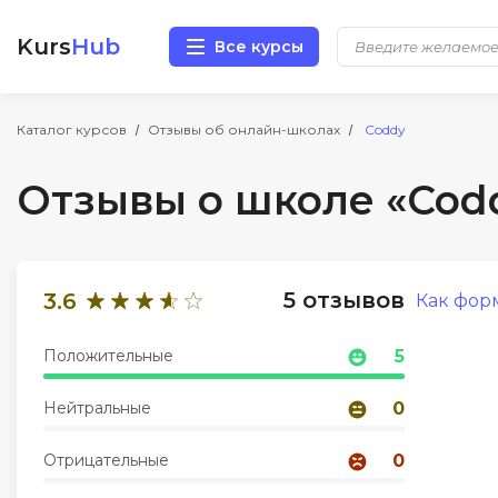
Kurs
Hub
Все курсы
Разработка
Каталог курсов
Отзывы об онлайн-школах
Coddy
Отзывы о школе «Cod
Маркетинг
Дизайн
5 отзывов
3.6
Как фор
Аналитика
Положительные
5
Менеджмент
Нейтральные
0
Иностранные языки
Отрицательные
0
Soft Skills