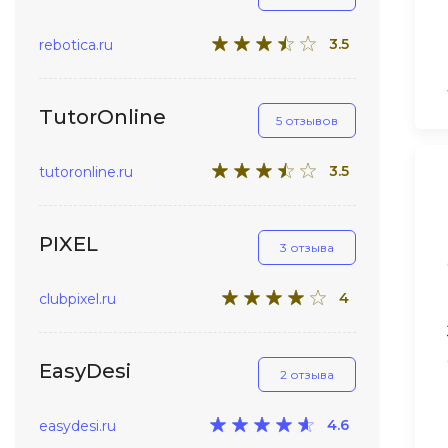
3.5
rebotica.ru
TutorOnline
5 отзывов
3.5
tutoronline.ru
PIXEL
3 отзыва
4
clubpixel.ru
EasyDesi
2 отзыва
4.6
easydesi.ru