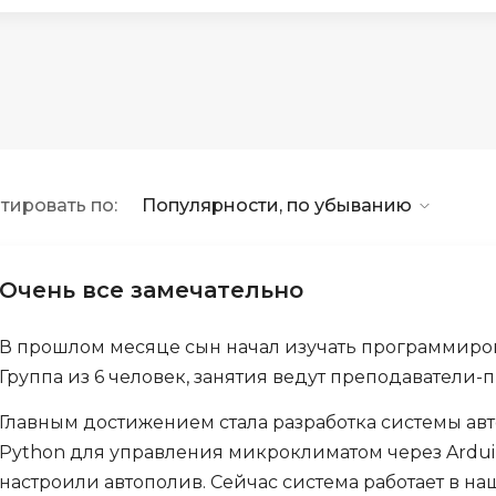
API
Objective-C
ASP.NET
OpenCart
Active Directory
OpenStack
Android-разработка
Oracle SQL
Android Studio
P
тировать по:
Популярности, по убыванию
Ansible
PHP-разработ
Apache Airflow
Pascal
Apache Kafka
Очень все замечательно
Perl
Arduino
PostgreSQL
В прошлом месяце сын начал изучать программирован
Asterisk
Группа из 6 человек, занятия ведут преподаватели
Postman
B
Powershell
Главным достижением стала разработка системы ав
Backend разработка
Python для управления микроклиматом через Ardu
Prometheus
Bash
настроили автополив. Сейчас система работает в н
PyQt