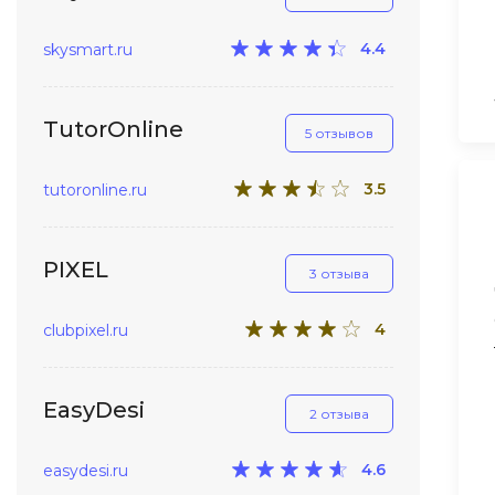
4.4
skysmart.ru
TutorOnline
5 отзывов
3.5
tutoronline.ru
PIXEL
3 отзыва
4
clubpixel.ru
EasyDesi
2 отзыва
4.6
easydesi.ru