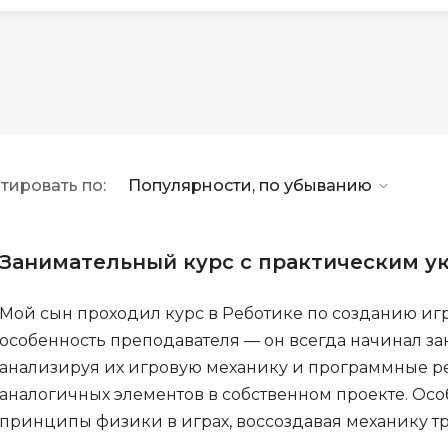
API
Objective-C
ASP.NET
OpenCart
Active Directory
OpenStack
Android-разработка
Oracle SQL
Android Studio
P
тировать по:
Популярности, по убыванию
Ansible
PHP-разработ
Apache Airflow
Pascal
Apache Kafka
Занимательный курс с практическим у
Perl
Arduino
PostgreSQL
Мой сын проходил курс в Реботике по созданию игр
Asterisk
особенность преподавателя — он всегда начинал за
Postman
B
анализируя их игровую механику и программные р
Powershell
аналогичных элементов в собственном проекте. Осо
Backend разработка
Prometheus
принципы физики в играх, воссоздавая механику т
Bash
PyQt