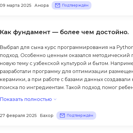
09 марта 2025
Анора
Благодаря индивидуальному формату обучения, он
Подтверждён
Selenium
Drupal
сложным элементам декора, добиваясь высокой дост
Solidity
нее первым шагом к будущей профессии.
E
T
Как фундамент — более чем достойно.
Elasticsearch
Terraform
F
Выбрал для сына курс программирования на Python
Three.js
подход. Особенно ценным оказался методический 
FastAPI
Tilda
новую тему с узбекской культурой и бытом. Наприм
Flask
TypeScript
разработали программу для оптимизации размещен
Frontend-разработка
керамики, а при работе с базами данных создавали
U
FullStack-разработка
поиска по ингредиентам. Такой подход помог ребен
UML
понять практическое применение программировани
Показать полностью
G
V
Курсу не хватает глубины в разделе, посвященном ст
GitLab
27 февраля 2025
Бахор
домашние задания порой однотипны и не вызывают 
Подтверждён
VMware
Godot
преподаватель всегда доступен для вопросов даже 
VR/AR-разраб
Groovy
программы. За четыре месяца обучения сын освоил 