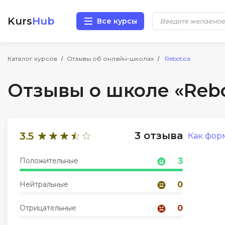
Kurs
Hub
Все курсы
Разработка
Каталог курсов
Отзывы об онлайн-школах
Rebotica
Отзывы о школе «Rebo
Маркетинг
Дизайн
3 отзыва
3.5
Как фор
Аналитика
Положительные
3
Менеджмент
Нейтральные
0
Иностранные языки
Отрицательные
0
Soft Skills