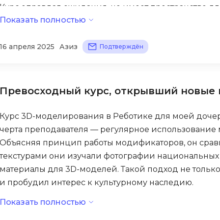
Курс оправдал ожидания, но имеет пространство д
Bootstrap
Показать полностью
структурированию кода и оптимизации — иногда ре
Q
Bubble
неэффективные решения, которые могли замедлять 
QA-тестирова
16 апреля 2025
Азиз
рассмотрены слишком поверхностно. Тем не менее,
Подтверждён
C
QGIS
сын создал полноценную игру-приключение, основа
CI/CD
Qt Creator
опубликовал ее на платформе, где она получила по
CentOS
он гораздо лучше понимает принципы проектирова
Превосходный курс, открывший новые 
R
Cisco
более осознанно.
RabbitMQ
ClickHouse
Курс 3D-моделирования в Реботике для моей дочер
React Native
черта преподавателя — регулярное использование м
D
Объясняя принцип работы модификаторов, он сравни
Ruby
Dart
текстурами они изучали фотографии национальных 
Rust
материалы для 3D-моделей. Такой подход не тольк
DataLens
S
и пробудил интерес к культурному наследию.
Delphi
SRE
Показать полностью
Преподаватель уделял особое внимание не только 
DevOps
Scala
контексту, обсуждая с ученицей особенности архит
Docker