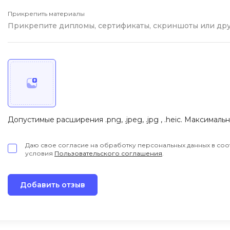
iOS разработк
Kubernetes
Прикрепить материалы
Прикрепите дипломы, сертификаты, скриншоты или др
j
L
jQuery
LibGDX
Linux
А
Автоматизаци
M
Администрир
MATLAB
Допустимые расширения .png, .jpeg, .jpg , .heic. Максималь
PostgreSQL
MODX
Администрир
MS Access
Даю свое согласие на обработку персональных данных в соо
условия
Пользовательского соглашения
.
Алгоритмы и 
MS SQL
данных
Microsoft Azure
Архитектор П
Добавить отзыв