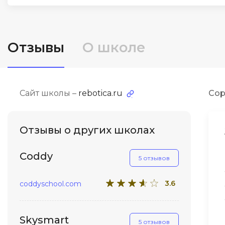
ДПО
Детям
Отзывы
О школе
Сайт школы –
rebotica.ru
Сор
Отзывы о других школах
Coddy
5 отзывов
3.6
coddyschool.com
Skysmart
5 отзывов