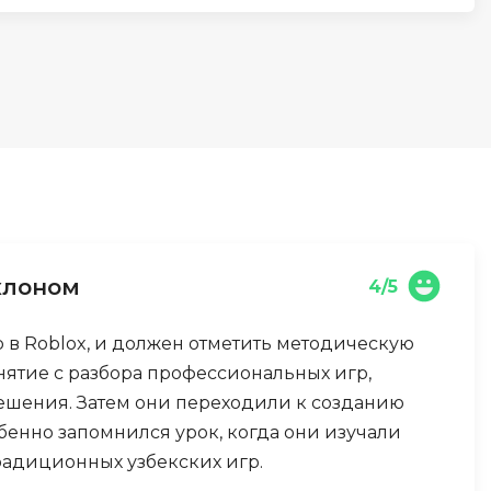
И
Информационная
безопасность
К
Кибербезопасность
Компьютерное зрение
ка
Компьютерные сети
клоном
4/5
М
 в Roblox, и должен отметить методическую
Микросервисная архитектура
нятие с разбора профессиональных игр,
Н
ешения. Затем они переходили к созданию
бенно запомнился урок, когда они изучали
Нагрузочное тестирование
радиционных узбекских игр.
О