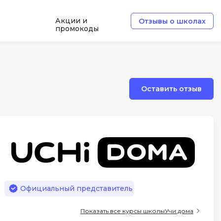
Акции и
Отзывы о школах
промокоды
Б
Базы данных
Оставить отзыв
Белый хакер
Блокчейн
В
Вайб кодинг
ботка
Веб-разработка
Верстка на HTML и CSS
Официальный представитель
Д
Показать все курсы школы
Учи.дома
Дизайнер верстальщик