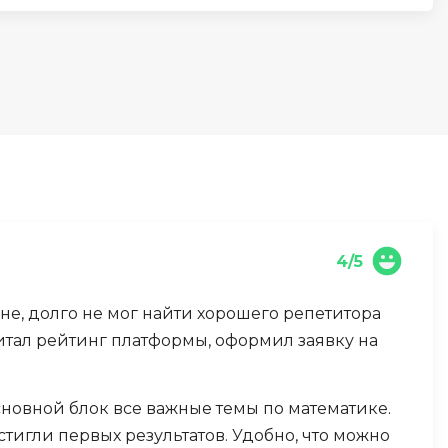
И
Информационная
безопасность
К
Кибербезопасность
Компьютерное зрение
ка
Компьютерные сети
4/5
М
не, долго не мог найти хорошего репетитора
Микросервисная архитектура
итал рейтинг платформы, оформил заявку на
Н
Нагрузочное тестирование
новной блок все важные темы по математике.
тигли первых результатов. Удобно, что можно
О