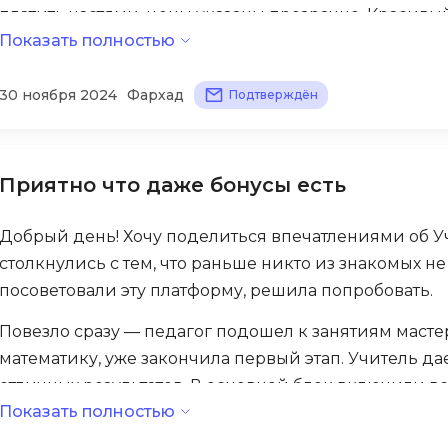
платить частями, цены указаны прозрачно. Красив
Bootstrap
Показать полностью
приходит вовремя.
Q
Bubble
QA-тестирова
Но должен отметить — иногда бывают технические ос
30 ноября 2024
Фархад
Подтверждён
C
слабый. Приходится дозвониться до поддержки, ждат
QGIS
CI/CD
целом, платформа популярные среди родителей, че
Qt Creator
в выходных. Рекомендую тем, кто ищет удаленный 
CentOS
Приятно что даже бонусы есть
R
Cisco
RabbitMQ
ClickHouse
Добрый день! Хочу поделиться впечатлениями об У
React Native
столкнулись с тем, что раньше никто из знакомых н
D
посоветовали эту платформу, решила попробовать.
Ruby
Dart
Rust
Повезло сразу — педагог подошел к занятиям масте
DataLens
математику, уже закончила первый этап. Учитель да
S
Delphi
отличных результатов. В основной блок включили в
SRE
Показать полностью
DevOps
Особенно радует техническая сторона — сайт крас
Scala
Docker