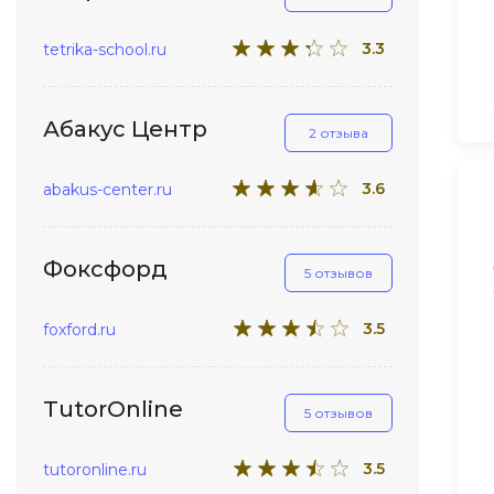
3.3
tetrika-school.ru
Абакус Центр
2 отзыва
3.6
abakus-center.ru
Фоксфорд
5 отзывов
3.5
foxford.ru
TutorOnline
5 отзывов
3.5
tutoronline.ru