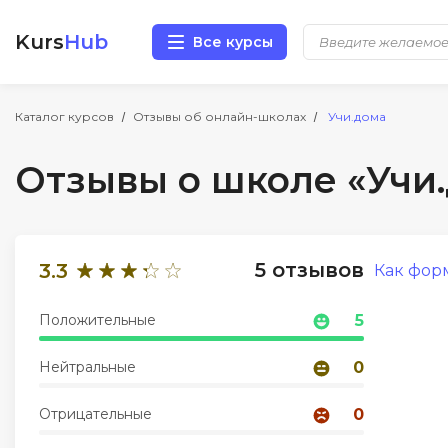
Kurs
Hub
Все курсы
Разработка
Каталог курсов
Отзывы об онлайн-школах
Учи.дома
Отзывы о школе «Учи
Маркетинг
Дизайн
5 отзывов
3.3
Как фор
Аналитика
Положительные
5
Менеджмент
Нейтральные
0
Иностранные языки
Отрицательные
0
Soft Skills