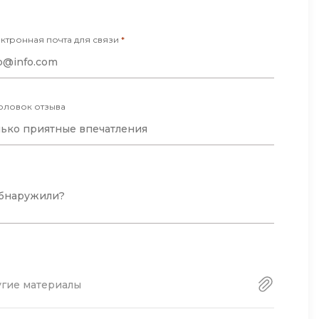
ктронная почта для связи
*
оловок отзыва
угие материалы