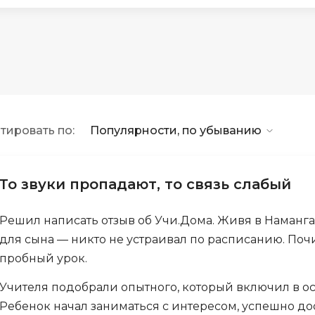
API
Objective-C
ASP.NET
OpenCart
Active Directory
OpenStack
Android-разработка
Oracle SQL
Android Studio
P
тировать по:
Популярности, по убыванию
Ansible
PHP-разработ
Apache Airflow
Pascal
Apache Kafka
То звуки пропадают, то связь слабый
Perl
Arduino
PostgreSQL
Решил написать отзыв об Учи.Дома. Живя в Наманга
Asterisk
для сына — никто не устраивал по расписанию. Поч
Postman
B
пробный урок.
Powershell
Backend разработка
Учителя подобрали опытного, который включил в ос
Prometheus
Bash
Ребенок начал заниматься с интересом, успешно дос
PyQt