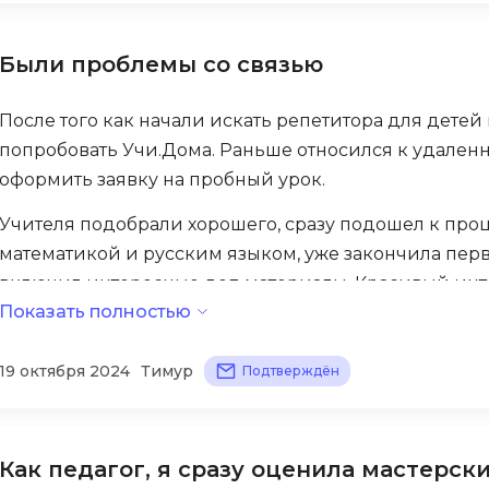
Если возникают вопросы, достаточно написать в чат
Visual Studio 
H
рекомендую платформу всем знакомым, кто ищет ка
Были проблемы со связью
W
Hadoop
Webflow
После того как начали искать репетитора для детей
I
Webpack
попробовать Учи.Дома. Раньше относился к удален
IoT
Wordpress
оформить заявку на пробный урок.
J
X
Учителя подобрали хорошего, сразу подошел к проц
Java-разработка
математикой и русским языком, уже закончила перв
XML
JavaScript-разработка
включил интересные доп материалы. Красивый инте
Y
Показать полностью
приходит вовремя.
Java Spring Boot
Yandex Cloud
Jenkins
Но иногда начались проблемы со связью — то звуки
19 октября 2024
Тимур
Подтверждён
снова и снова дозвониться в поддержку, ждать отве
Z
Jira
слабый интернет с нашей стороны. В целом, платфо
Zabbix
Joomla
понятно — можно успешно изучать материал, не вых
Как педагог, я сразу оценила мастерск
i
K