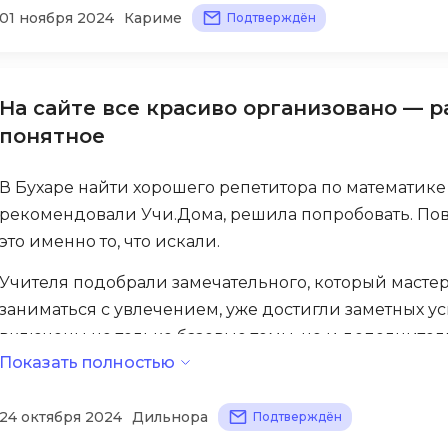
всегда под рукой, в чат пишешь — отвечают момента
01 ноября 2024
Кариме
Подтверждён
Selenium
подарок предложили как новым ученикам. Сегодня
Drupal
Solidity
качественное онлайн обучение. В наших условиях э
E
ездить, можно заниматься в любое удобное время, 
T
На сайте все красиво организовано — 
Elasticsearch
понятное
Terraform
F
Three.js
В Бухаре найти хорошего репетитора по математике 
FastAPI
Tilda
рекомендовали Учи.Дома, решила попробовать. Пове
Flask
TypeScript
это именно то, что искали.
Frontend-разработка
U
Учителя подобрали замечательного, который мастер
FullStack-разработка
заниматься с увлечением, уже достигли заметных ус
UML
G
включены не только базовые темы, но и дополнитель
V
Показать полностью
можно платить частями, есть даже подарок новым у
GitLab
VMware
Godot
На сайте все красиво организовано — расписание 
24 октября 2024
Дильнора
Подтверждён
VR/AR-разраб
под рукой. Человек может спокойно изучать матери
Groovy