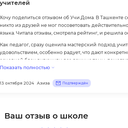
учителей
iOS разработк
Kubernetes
Хочу поделиться отзывом об Учи.Дома. В Ташкенте 
j
L
никто из друзей не мог посоветовать действительн
jQuery
LibGDX
языка. Читала отзывы, смотрела рейтинг, и решила 
Linux
А
Как педагог, сразу оценила мастерский подход учит
Автоматизаци
M
удовольствием, особенно радует, что дают конкретн
основной блок включили все важные темы, помогают
Администрир
MATLAB
PostgreSQL
Показать полностью
языке. Указана понятная стоимость, можно платить ч
MODX
Администрир
Нравится, что платформа работает стабильно — ник
MS Access
13 октября 2024
Азиза
Подтверждён
Алгоритмы и 
в чат — отвечают моментально, звонишь по номеру 
MS SQL
данных
спокойно изучать материал в выходных, делать дом
Microsoft Azure
качественное онлайн обучение!
Архитектор П
Ваш отзыв о школе