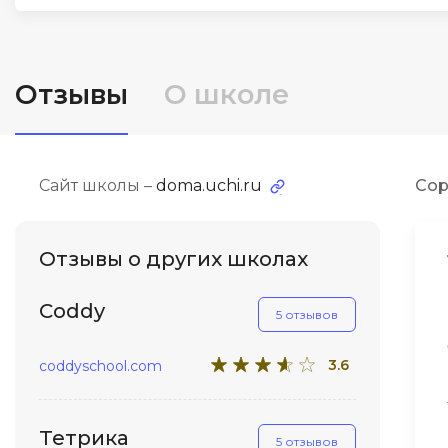
ДПО
Детям
Отзывы
О школе
Сайт школы –
doma.uchi.ru
Сор
Отзывы о других школах
Coddy
5 отзывов
3.6
coddyschool.com
Тетрика
5 отзывов