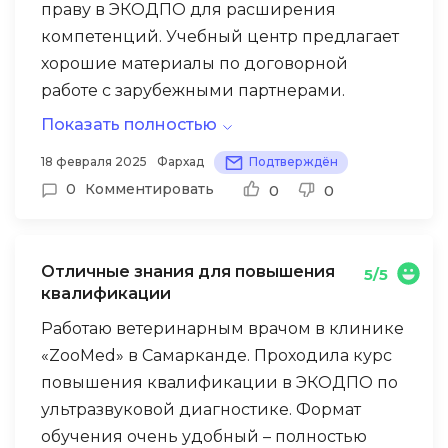
праву в ЭКОДПО для расширения
компетенций. Учебный центр предлагает
хорошие материалы по договорной
работе с зарубежными партнерами.
Особенно полезным оказался раздел по
Показать полностью
правовому регулированию ВЭД в рамках
К сожалению, некоторые материалы не
18 февраля 2025
Фархад
Подтверждён
СНГ – применил знания при составлении
учитывают специфику узбекского
0
Комментировать
0
0
контракта с российским поставщиком
законодательства, в частности Закон РУз
хлопкоуборочного оборудования на
№ЗРУ-822 от 15.04.2023. Техническая связь
сумму 280 млн сумов, защитив интересы
иногда работала нестабильно, особенно в
Отличные знания для повышения
5/5
компании в части гарантийных
период пиковых нагрузок на интернет
квалификации
обязательств.
(18:00-21:00 по Ташкенту). Тем не менее,
Работаю ветеринарным врачом в клинике
удостоверение получил вовремя, оно
«ZooMed» в Самарканде. Проходила курс
признается в Узбекистане и дает право на
повышения квалификации в ЭКОДПО по
надбавку к окладу (15%). В целом, курс
ультразвуковой диагностике. Формат
стоит своих денег (3,5 млн сумов) и
обучения очень удобный – полностью