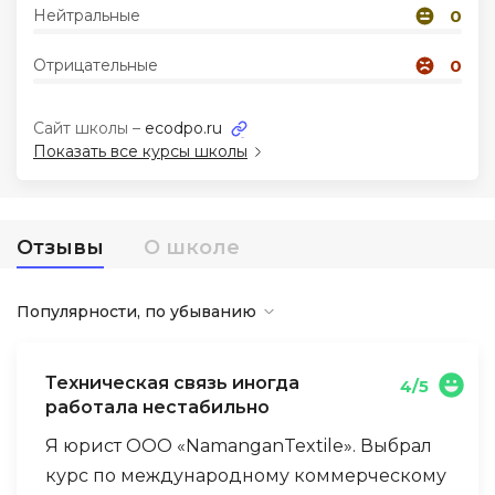
Нейтральные
0
Иностранные языки
Отрицательные
0
Soft Skills
Сайт школы –
ecodpo.ru
Показать все курсы школы
ДПО
Детям
Отзывы
О школе
Акции и промокоды
Популярности, по убыванию
Техническая связь иногда
4/5
работала нестабильно
Я юрист ООО «NamanganTextile». Выбрал
курс по международному коммерческому