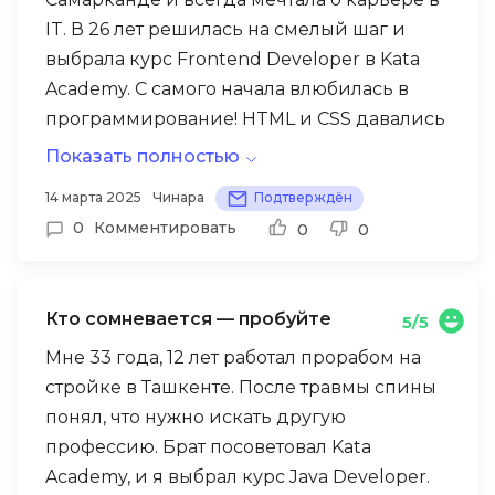
IT. В 26 лет решилась на смелый шаг и
выбрала курс Frontend Developer в Kata
Academy. С самого начала влюбилась в
программирование! HTML и CSS давались
легко – создавала красивые лендинги,
Показать полностью
изучала Flexbox и Grid. Но настоящая
14 марта 2025
Чинара
Подтверждён
магия началась с JavaScript. Помню
0
Комментировать
0
0
первый проект – калькулятор с красивым
интерфейсом. Казалось бы, простая задача,
но нужно было продумать все: обработку
Кто сомневается — пробуйте
5/5
ошибок, историю вычислений,
адаптивность под мобильные устройства.
Мне 33 года, 12 лет работал прорабом на
Ментор Анна была просто невероятной –
стройке в Ташкенте. После травмы спины
она не просто проверяла код, а учила
понял, что нужно искать другую
думать как дизайнер и разработчик
профессию. Брат посоветовал Kata
одновременно. Говорила: «Код должен
Academy, и я выбрал курс Java Developer.