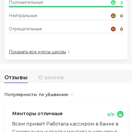
Положительные
2
Иностранные языки
Нейтральные
0
Отрицательные
0
Soft Skills
ДПО
Показать все курсы школы
Детям
Отзывы
О школе
Акции и промокоды
Популярности, по убыванию
Менторы отличные
5/5
Всем привет! Работала кассиром в банке в
Самарканде и всегда мечтала о карьере в