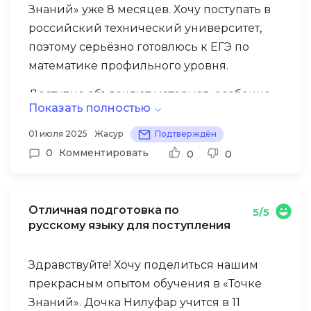
Знаний» уже 8 месяцев. Хочу поступать в
российский технический университет,
поэтому серьёзно готовлюсь к ЕГЭ по
математике профильного уровня.
Доступно объясняют материал, особенно
Показать полностью
понравились темы по стереометрии и
тригонометрии. Преподаватель Дмитрий
01 июля 2025
Жасур
Подтверждён
Сергеевич показывает разные способы
0
Комментировать
0
0
решения задач, объясняет, когда какой
метод лучше применять. Стал лучше
понимать сложные задачи, появилась
Отличная подготовка по
5/5
уверенность в решении.
русскому языку для поступления
Самым интересным был проект по
математическому моделированию
Здравствуйте! Хочу поделиться нашим
системы орошения хлопковых полей.
прекрасным опытом обучения в «Точке
Нужно было рассчитать оптимальное
Знаний». Дочка Нилуфар учится в 11
расположение каналов, учесть рельеф