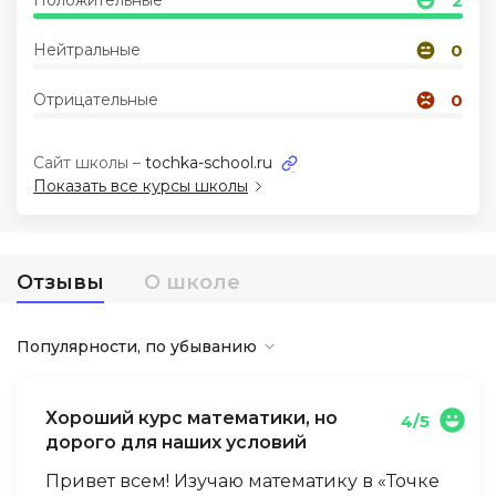
Положительные
2
Нейтральные
0
Иностранные языки
Отрицательные
0
Soft Skills
Сайт школы –
tochka-school.ru
ДПО
Показать все курсы школы
Детям
Отзывы
О школе
Акции и промокоды
Популярности, по убыванию
Хороший курс математики, но
4/5
дорого для наших условий
Привет всем! Изучаю математику в «Точке