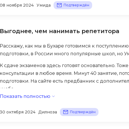
хорошо).
08 ноября 2024
Умида
Подтверждён
Selenium
Drupal
В феврале начнем новой программу подготовки. Об
Solidity
сейчас виден большой прогресс!
E
T
Выгоднее, чем нанимать репетитора
Elasticsearch
Terraform
F
Расскажу, как мы в Бухаре готовимся к поступлени
Three.js
подготовки, в России много популярные школ, но 
FastAPI
Tilda
Flask
К сдаче экзаменов здесь готовят основательно. Тож
TypeScript
консультации в любое время. Минут 40 занятие, по
Frontend-разработка
подготовки. На сайте есть предбанник с дополните
U
FullStack-разработка
учебе.
UML
Показать полностью
G
Деньги потянет любая семья — если посчитать, гора
V
GitLab
октября был первый пробных тест — результаты пор
30 октября 2024
Дилноза
Подтверждён
VMware
баллов.
Godot
VR/AR-разраб
Groovy
В ближайшее время начнем второй блок подготовки