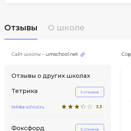
ДПО
Детям
Отзывы
О школе
Сайт школы –
umschool.net
Сор
Отзывы о других школах
Тетрика
5 отзывов
3.3
tetrika-school.ru
Фоксфорд
5 отзывов