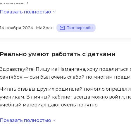
результаты!
Bootstrap
Показать полностью
Q
Bubble
Следующий этап начнем в мае — будем усиленно го
QA-тестирова
помогли понять — здесь действительно учить умеют
14 ноября 2024
Майран
Подтверждён
C
разницу во времени.
QGIS
CI/CD
Qt Creator
Смотрела много других компании, но такого подхода
CentOS
приходит заранее, технических проблем почти нет.
Реально умеют работать с детками
R
Cisco
объяснениях. Всем рекомендуют эту школу!
RabbitMQ
ClickHouse
Здравствуйте! Пишу из Намангана, хочу поделиться 
React Native
сентября — сын был очень слабой по многим предме
D
Ruby
Читать отзывы других родителей помогло определи
Dart
Rust
ученикам. В личный кабинет всегда можно войти, п
DataLens
учебный материал дают очень понятно.
S
Delphi
Рейтинг этой онлайн-школы высокий неспроста — он
SRE
Показать полностью
DevOps
денег гарантируют, если что-то не понравится (хотя
Scala
Docker