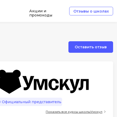
Акции и
Отзывы о школах
промокоды
Б
Базы данных
Оставить отзыв
Белый хакер
Блокчейн
В
Вайб кодинг
ботка
Веб-разработка
Верстка на HTML и CSS
Официальный представитель
Д
Показать все курсы школы
Умскул
Дизайнер верстальщик