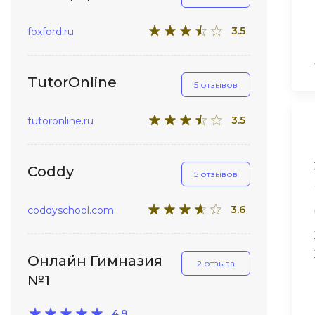
3.5
foxford.ru
TutorOnline
5 отзывов
3.5
tutoronline.ru
Coddy
5 отзывов
3.6
coddyschool.com
Онлайн Гимназия
2 отзыва
№1
4.9