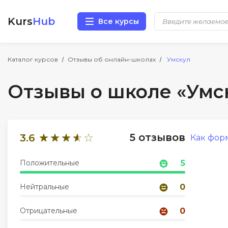
Kurs
Hub
Все курсы
Разработка
Каталог курсов
Отзывы об онлайн-школах
Умскул
Отзывы о школе «Умс
Маркетинг
Дизайн
5 отзывов
3.6
Как фор
Аналитика
Положительные
5
Менеджмент
Нейтральные
0
Иностранные языки
Отрицательные
0
Soft Skills