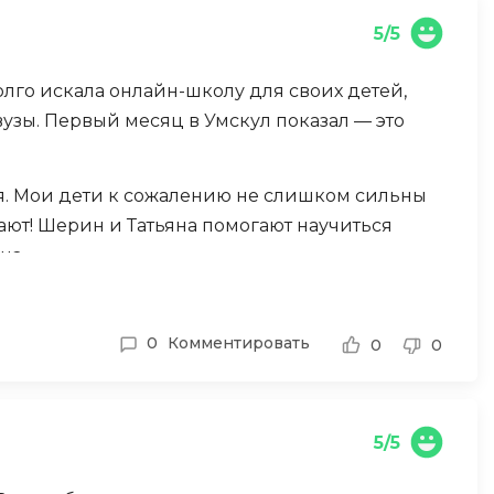
Code
Создание сайтов
5/5
Создание чат-ботов
лго искала онлайн-школу для своих детей,
Т
вузы. Первый месяц в Умскул показал — это
Тестирование игр
У
бря. Мои дети к сожалению не слишком сильны
ают! Шерин и Татьяна помогают научиться
Управление дронами
на.
Управление разработкой и IT
жно сразу оценить уровень. В феврале начнем
Ф
очно, постоянно идет проверка знаний.
0
Комментировать
0
0
Фреймворк Angular
обходимой конспекты. Свяжитесь с ними сами
Фреймворк Django
йн образовании!
Фреймворк Flutter
5/5
Фреймворк Laravel