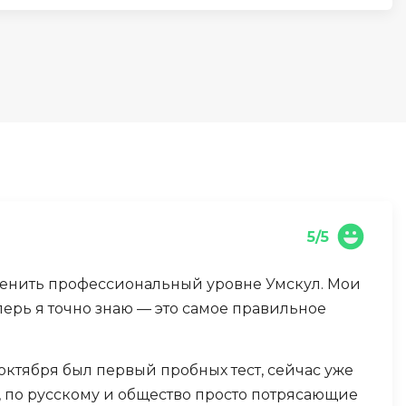
И
Информационная
безопасность
К
Кибербезопасность
Компьютерное зрение
ка
Компьютерные сети
5/5
М
ценить профессиональный уровне Умскул. Мои
Микросервисная архитектура
перь я точно знаю — это самое правильное
Н
Нагрузочное тестирование
октября был первый пробных тест, сейчас уже
, по русскому и общество просто потрясающие
О