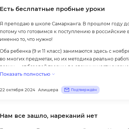
Visual Studio 
понятно, всегда готовы ответить на вопросы!
Есть беслпатные пробные уроки
H
W
Hadoop
Я преподаю в школе Самарканга. В прошлом году до
Webflow
потому что готовимся к поступлению в российские 
I
Webpack
именно то, что нужно!
IoT
Wordpress
Оба ребенка (9 и 11 класс) занимаются здесь с ноя
J
X
во многих предметах, но их методика реально работ
Java-разработка
всему — от базовой теории до сложных части экзаме
XML
Показать полностью
JavaScript-разработка
На платформе много бесплатные пробные уроки, мо
Y
Java Spring Boot
усиленную подготовку к ОГЭ и ЕГЭ. Практики достат
22 октября 2024
Алишера
Подтверждён
Yandex Cloud
Jenkins
Новой материал дают структурировано, есть все не
Z
Jira
— убедитесь, что это лучшее, что сейчас есть в онла
Zabbix
Joomla
Нам все зашло, нареканий нет
i
K