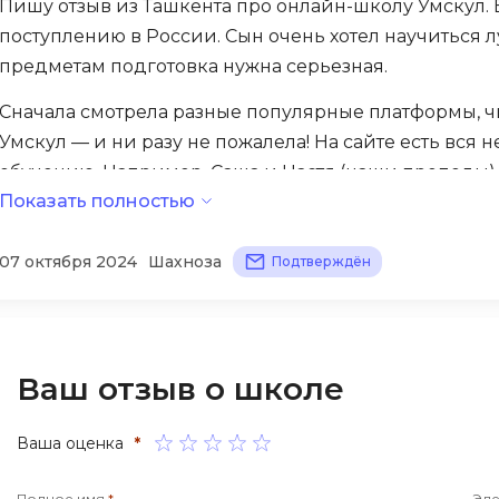
Пишу отзыв из Ташкента про онлайн-школу Умскул. В
iOS разработк
Kubernetes
поступлению в России. Сын очень хотел научиться 
предметам подготовка нужна серьезная.
j
L
Сначала смотрела разные популярные платформы, чи
jQuery
LibGDX
Умскул — и ни разу не пожалела! На сайте есть вся 
Linux
А
обучению. Например, Саша и Настя (наши преподы) 
Автоматизаци
M
Показать полностью
самое сложное становится ясным.
Администрир
MATLAB
С октября по май будем готовиться к ЕГЭ. Деньги, к
07 октября 2024
Шахноза
PostgreSQL
Подтверждён
MODX
такой уровне подготовки просто невозможно. Плани
Администрир
обещают хорошие баллов на экзаменах.
MS Access
Алгоритмы и 
MS SQL
В личный кабинет можно войти в любое время, пос
данных
Ваш отзыв о школе
Преподаватели работают с душой — настоящие масте
Microsoft Azure
Архитектор П
следующий год многие наши ребята будут тоже здес
Ваша оценка
*
Полное имя
*
Эле