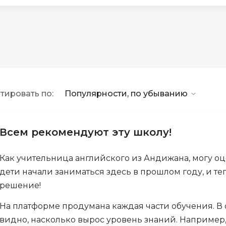
API
Objective-C
ASP.NET
OpenCart
Active Directory
OpenStack
Android-разработка
Oracle SQL
Android Studio
P
тировать по:
Популярности, по убыванию
Ansible
PHP-разработ
Apache Airflow
Pascal
Apache Kafka
Всем рекомендуют эту школу!
Perl
Arduino
PostgreSQL
Как учительница английского из Андижана, могу о
Asterisk
дети начали заниматься здесь в прошлом году, и те
Postman
B
решение!
Powershell
Backend разработка
На платформе продумана каждая части обучения. В 
Prometheus
Bash
видно, насколько вырос уровень знаний. Например
PyQt