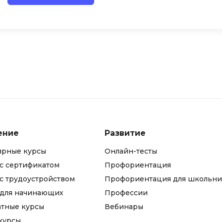
iOS разработк
Kubernetes
j
L
jQuery
LibGDX
Linux
А
Автоматизаци
M
Администрир
MATLAB
PostgreSQL
MODX
ение
Развитие
Администрир
MS Access
Алгоритмы и 
ярные курсы
Онлайн-тесты
MS SQL
данных
с сертификатом
Профориентация
Microsoft Azure
Архитектор П
с трудоустройством
Профориентация для школьни
 для начинающих
Профессии
атные курсы
Вебинары
курсы