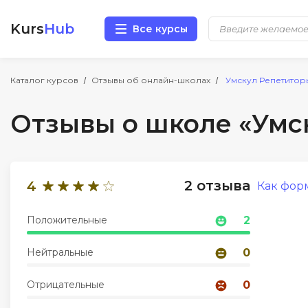
Kurs
Hub
Все курсы
Разработка
Каталог курсов
Отзывы об онлайн-школах
Умскул Репетитор
Отзывы о школе «Умс
Маркетинг
Дизайн
2 отзыва
4
Как фор
Аналитика
Положительные
2
Менеджмент
Нейтральные
0
Иностранные языки
Отрицательные
0
Soft Skills