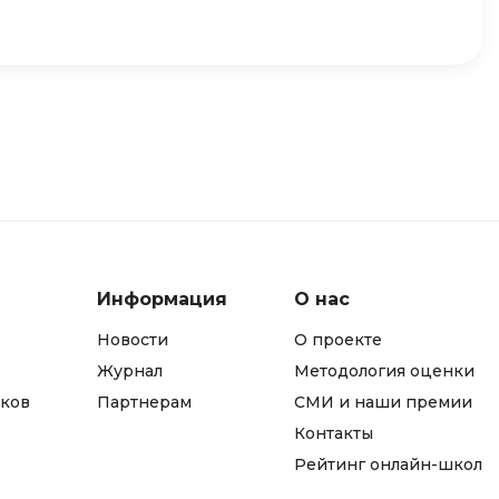
Фреймворк Node.js
а
Фреймворк ReactJS
Фреймворк Spring
Фреймворк Symfony
Фреймворк Vue.js
я тестирования
Х
ование
Хранилища данных
Я
Информация
О нас
ование Windows
Язык SQL
структуры
Новости
О проекте
Журнал
Методология оценки
О
ков
Партнерам
СМИ и наши премии
Контакты
Рейтинг онлайн-школ