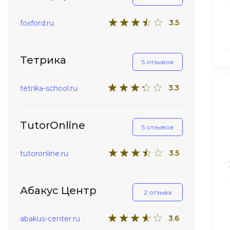
3.5
foxford.ru
Тетрика
5 отзывов
3.3
tetrika-school.ru
TutorOnline
5 отзывов
3.5
tutoronline.ru
Абакус Центр
2 отзыва
3.6
abakus-center.ru