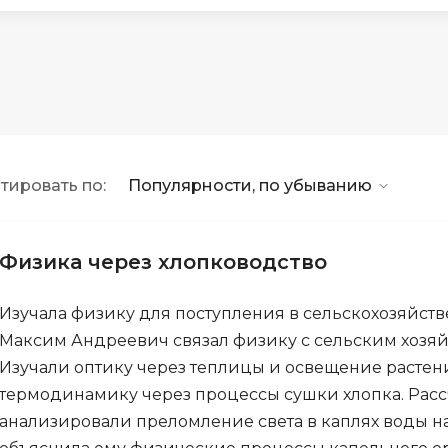
API
Objective-C
ASP.NET
OpenCart
Active Directory
OpenStack
Android-разработка
Oracle SQL
Android Studio
P
тировать по:
Популярности, по убыванию
Ansible
PHP-разработ
Apache Airflow
Pascal
Apache Kafka
Физика через хлопководство
Perl
Arduino
PostgreSQL
Изучала физику для поступления в сельскохозяйст
Asterisk
Максим Андреевич связал физику с сельским хозяйс
Postman
B
Изучали оптику через теплицы и освещение растени
Powershell
термодинамику через процессы сушки хлопка. Расс
Backend разработка
Prometheus
анализировали преломление света в каплях воды на 
Bash
PyQt