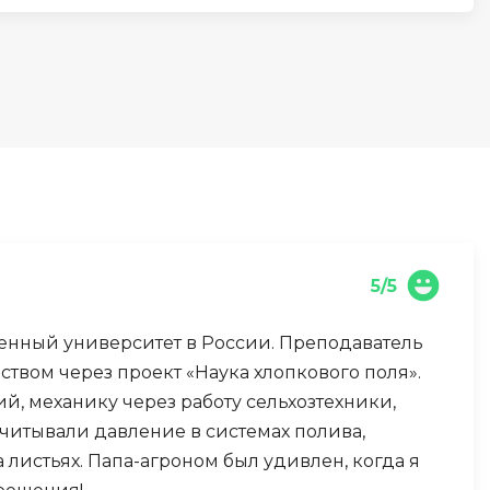
И
Информационная
безопасность
К
Кибербезопасность
Компьютерное зрение
ка
Компьютерные сети
5/5
М
венный университет в России. Преподаватель
Микросервисная архитектура
твом через проект «Наука хлопкового поля».
Н
й, механику через работу сельхозтехники,
читывали давление в системах полива,
Нагрузочное тестирование
листьях. Папа-агроном был удивлен, когда я
О