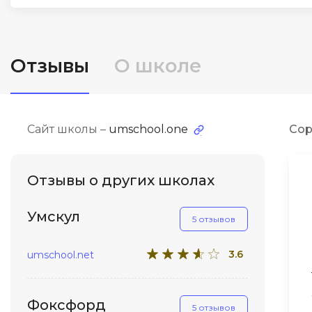
ДПО
Детям
Отзывы
О школе
Сайт школы –
umschool.one
Сор
Отзывы о других школах
Умскул
5 отзывов
3.6
umschool.net
Фоксфорд
5 отзывов