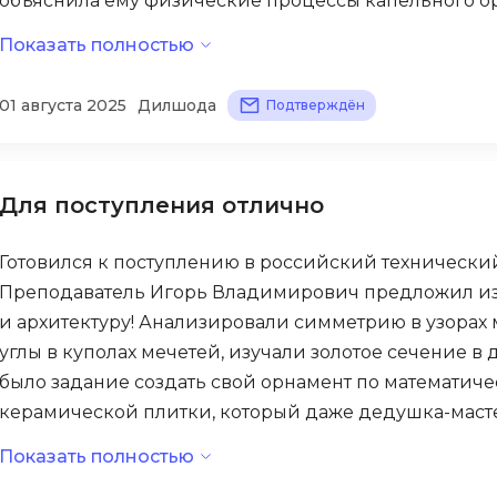
объяснила ему физические процессы капельного о
Bootstrap
Показать полностью
За полгода подготовки поднялась с 52 до 83 баллов
Q
Bubble
казаться далекой наукой — теперь понимаю, как она
QA-тестирова
01 августа 2025
Дилшода
Планирую учиться на агронома и внедрять совреме
Подтверждён
C
QGIS
хозяйство.
CI/CD
Qt Creator
CentOS
Для поступления отлично
R
Cisco
RabbitMQ
ClickHouse
Готовился к поступлению в российский технический
React Native
Преподаватель Игорь Владимирович предложил из
D
и архитектуру! Анализировали симметрию в узорах
Ruby
Dart
углы в куполах мечетей, изучали золотое сечение 
Rust
было задание создать свой орнамент по математич
DataLens
S
керамической плитки, который даже дедушка-маст
Delphi
SRE
Показать полностью
За 6 месяцев занятий результат на пробниках вырос 
DevOps
Scala
предметом, а способом понимания красоты вокруг на
Docker