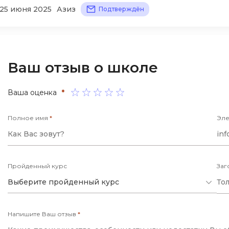
25 июня 2025
Азиз
вижу геометрию и математические закономерности
Подтверждён
Selenium
Drupal
Solidity
E
T
Elasticsearch
Ваш отзыв о школе
Terraform
F
Three.js
Ваша оценка
*
FastAPI
Tilda
Flask
Полное имя
*
Эле
TypeScript
Frontend-разработка
U
FullStack-разработка
UML
Пройденный курс
Заг
G
Выберите пройденный курс
V
GitLab
VMware
Godot
Напишите Ваш отзыв
*
VR/AR-разраб
Groovy