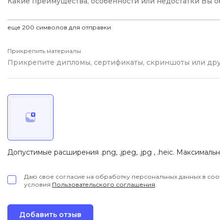
Visual Studio 
H
еще
200
символов для отправки
W
Hadoop
Webflow
Прикрепить материалы
I
Webpack
Прикрепите дипломы, сертификаты, скриншоты или др
IoT
Wordpress
J
X
Java-разработка
XML
JavaScript-разработка
Y
Java Spring Boot
Допустимые расширения .png, .jpeg, .jpg , .heic. Максималь
Yandex Cloud
Jenkins
Z
Jira
Даю свое согласие на обработку персональных данных в соо
условия
Пользовательского соглашения
.
Zabbix
Joomla
Добавить отзыв
i
K