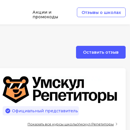
Акции и
Отзывы о школах
промокоды
Б
Базы данных
Оставить отзыв
Белый хакер
Блокчейн
В
Вайб кодинг
ботка
Веб-разработка
Верстка на HTML и CSS
Официальный представитель
Д
Показать все курсы школы
Умскул Репетиторы
Дизайнер верстальщик