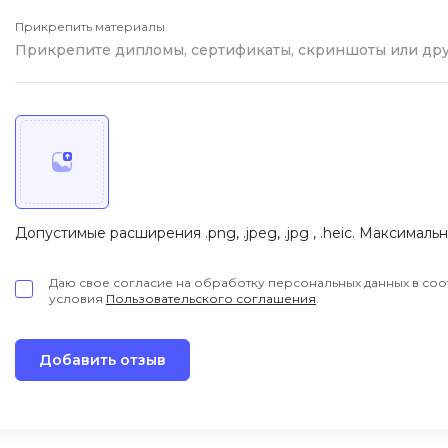
iOS разработк
Kubernetes
Прикрепить материалы
Прикрепите дипломы, сертификаты, скриншоты или др
j
L
jQuery
LibGDX
Linux
А
Автоматизаци
M
Администрир
MATLAB
Допустимые расширения .png, .jpeg, .jpg , .heic. Максималь
PostgreSQL
MODX
Администрир
MS Access
Даю свое согласие на обработку персональных данных в соо
условия
Пользовательского соглашения
.
Алгоритмы и 
MS SQL
данных
Microsoft Azure
Архитектор П
Добавить отзыв