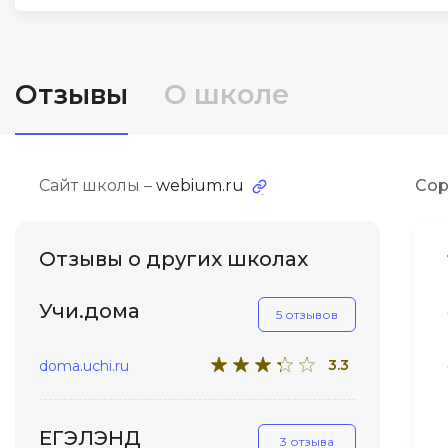
ДПО
Детям
Отзывы
О школе
Сайт школы –
webium.ru
Сор
Отзывы о других школах
Учи.дома
5 отзывов
3.3
doma.uchi.ru
ЕГЭЛЭНД
3 отзыва