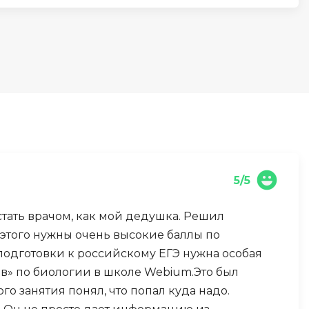
И
Информационная
безопасность
К
Кибербезопасность
Компьютерное зрение
ка
Компьютерные сети
5/5
М
стать врачом, как мой дедушка. Решил
Микросервисная архитектура
 этого нужны очень высокие баллы по
Н
подготовки к российскому ЕГЭ нужна особая
ов» по биологии в школе Webium.Это был
Нагрузочное тестирование
го занятия понял, что попал куда надо.
О