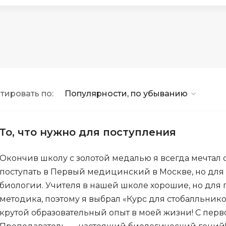
API
Objective-C
ASP.NET
OpenCart
Active Directory
OpenStack
Android-разработка
Oracle SQL
Android Studio
P
тировать по:
Популярности, по убыванию
Ansible
PHP-разработ
Apache Airflow
Pascal
Apache Kafka
То, что нужно для поступления
Perl
Arduino
PostgreSQL
Окончив школу с золотой медалью я всегда мечтал 
Asterisk
поступать в Первый медицинский в Москве, но для
Postman
B
биологии. Учителя в нашей школе хорошие, но для 
Powershell
методика, поэтому я выбрал «Курс для стобалльник
Backend разработка
Prometheus
крутой образовательный опыт в моей жизни! С перво
Bash
PyQt