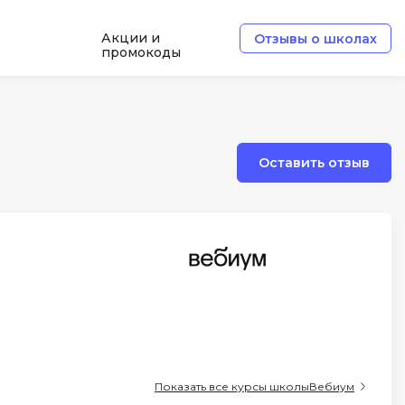
Акции и
Отзывы о школах
промокоды
Б
Базы данных
Оставить отзыв
Белый хакер
Блокчейн
В
Вайб кодинг
ботка
Веб-разработка
Верстка на HTML и CSS
Д
Показать все курсы школы
Вебиум
Дизайнер верстальщик