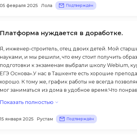
художественные приемы и делаем выводы. У курса 
05 февраля 2025
Лола
газеты.Рекомендую этот курс тем, кто хочет научит
Подтверждён
Selenium
уделяется поэзии — а на ЕГЭ встречаются задания 
Drupal
произведения, но будьте готовы к большой нагрузке
Solidity
анализировать размеры, рифмы и прочее, и курс не 
E
с домашними заданиями — их задавали очень много.
T
Платформа нуждается в доработке.
Elasticsearch
нужно много практики, но совмещать это с обычной
Terraform
F
Я, инженер-строитель, отец двоих детей. Мой стар
Three.js
науками, и мы решили, что ему стоит получить обра
FastAPI
Tilda
подготовки к экзаменам выбрали школу Webium, ку
Flask
TypeScript
ЕГЭ Основа».У нас в Ташкенте есть хорошие препода
Frontend-разработка
хорошо. К тому же, график работы не всегда позволя
U
FullStack-разработка
мог заниматься из дома в удобное время.Что понрав
UML
программа, которая начинается с базовых понятий 
Показать полностью
G
объясняет материал четко и понятно, приводит мн
V
GitLab
плюс — адаптивный тренажер для решения задач. П
15 января 2025
Рустам
Подтверждён
VMware
система подбирала задания в зависимости от его ур
Godot
VR/AR-разраб
предлагались дополнительные объяснения и упрощ
Groovy