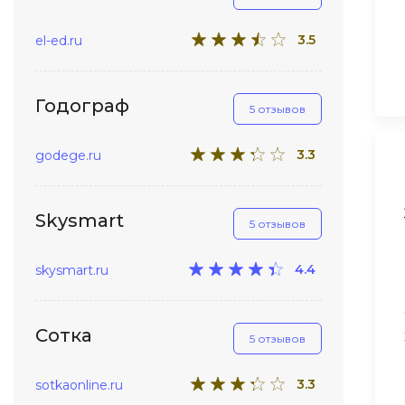
3.5
el-ed.ru
Годограф
5 отзывов
3.3
godege.ru
Skysmart
5 отзывов
4.4
skysmart.ru
Сотка
5 отзывов
3.3
sotkaonline.ru