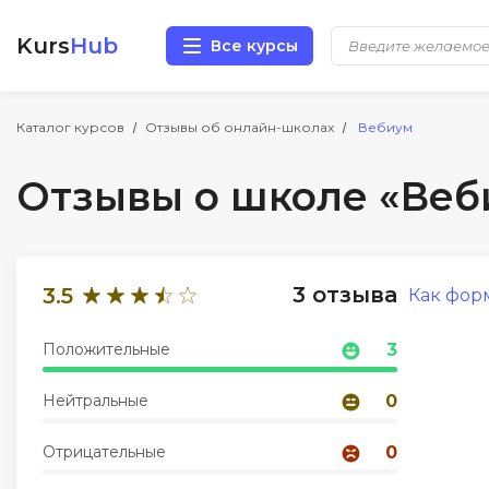
Kurs
Hub
Все курсы
Разработка
Каталог курсов
Отзывы об онлайн-школах
Вебиум
Отзывы о школе «Веб
Маркетинг
Дизайн
3 отзыва
3.5
Как фор
Аналитика
Положительные
3
Менеджмент
Нейтральные
0
Иностранные языки
Отрицательные
0
Soft Skills