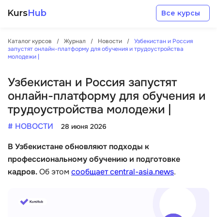
Kurs
Hub
Все курсы
Каталог курсов
Журнал
Новости
Узбекистан и Россия
запустят онлайн-платформу для обучения и трудоустройства
молодежи |
Узбекистан и Россия запустят
онлайн-платформу для обучения и
Разработка
трудоустройства молодежи |
# НОВОСТИ
28 июня 2026
Маркетинг
В Узбекистане обновляют подходы к
Дизайн
профессиональному обучению и подготовке
кадров.
Об этом
сообщает central-asia.news
.
Аналитика
Менеджмент