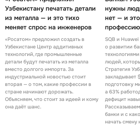
Узбекистану печатать детали
нужны люди
из металла — и это тихо
нет — и эт
меняет спрос на инженеров
профессию
«Росатом» предложил создать в
SQB и Huawei
Узбекистане Центр аддитивных
о развитии ба
технологий, где промышленные
технологиями
детали будут печатать из металла
людей, которы
вместо долгого импорта. За
Стратегия Узб
индустриальной новостью стоит
закладывает $
вторая — о том, какие профессии в
подготовку м
стране начинают дорожать.
а 63% работо
Объясняем, что стоит за идеей и кому
дефицит навы
она даёт шанс.
Рассказываем
банки и с как
начать смену 