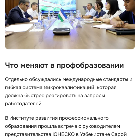
Иностранные языки
Soft Skills
ДПО
Что меняют в профобразовании
Детям
Отдельно обсуждались международные стандарты и
Акции и промокоды
гибкая система микроквалификаций, которая
должна быстрее реагировать на запросы
работодателей.
В Институте развития профессионального
образования прошла встреча с руководителем
представительства ЮНЕСКО в Узбекистане Сарой