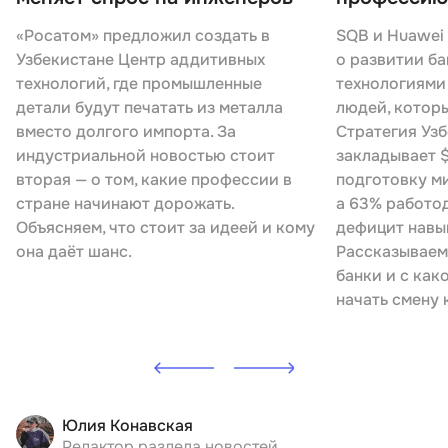
«Росатом» предложил создать в
SQB и Huawei
Узбекистане Центр аддитивных
о развитии ба
технологий, где промышленные
технологиями
детали будут печатать из металла
людей, которы
вместо долгого импорта. За
Стратегия Узб
индустриальной новостью стоит
закладывает $
вторая — о том, какие профессии в
подготовку м
стране начинают дорожать.
а 63% работо
Объясняем, что стоит за идеей и кому
дефицит навы
она даёт шанс.
Рассказываем
банки и с как
начать смену 
Юлия Конавская
Редактор раздела новостей