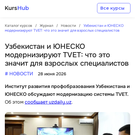
Kurs
Hub
Все курсы
Каталог курсов
Журнал
Новости
Узбекистан и ЮНЕСКО
модернизируют TVET: что это значит для взрослых специалистов
Узбекистан и ЮНЕСКО
модернизируют TVET: что это
значит для взрослых специалистов
Разработка
# НОВОСТИ
28 июня 2026
Маркетинг
Институт развития профобразования Узбекистана и
ЮНЕСКО обсуждают модернизацию системы TVET.
Дизайн
Об этом
сообщает uzdaily.uz
.
Аналитика
Менеджмент