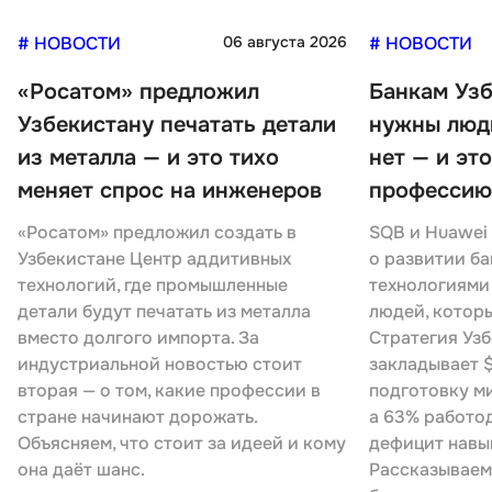
# НОВОСТИ
06 августа 2026
# НОВОСТИ
«Росатом» предложил
Банкам Узб
Узбекистану печатать детали
нужны люди
из металла — и это тихо
нет — и эт
меняет спрос на инженеров
профессию
«Росатом» предложил создать в
SQB и Huawei
Узбекистане Центр аддитивных
о развитии ба
технологий, где промышленные
технологиями
детали будут печатать из металла
людей, которы
вместо долгого импорта. За
Стратегия Узб
индустриальной новостью стоит
закладывает $
вторая — о том, какие профессии в
подготовку м
стране начинают дорожать.
а 63% работо
Объясняем, что стоит за идеей и кому
дефицит навы
она даёт шанс.
Рассказываем