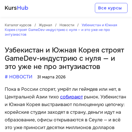
Kurs
Hub
Все курсы
Каталог курсов
Журнал
Новости
Узбекистан и Южная
Корея строят GameDev-индустрию с нуля — и это уже не про
энтузиастов
Узбекистан и Южная Корея строят
GameDev-индустрию с нуля — и
Разработка
это уже не про энтузиастов
# НОВОСТИ
31 марта 2026
Маркетинг
Пока в России спорят, умрёт ли геймдев или нет, в
Дизайн
Центральной Азии тихо
собирают
рынок. Узбекистан
и Южная Корея выстраивают полноценную цепочку:
корейские студии заходят в страну, деньги идут на
Аналитика
образование, офисы открываются в Сеуле — и всё
это уже приносит десятки миллионов долларов
Менеджмент