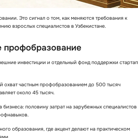
Bootstrap
Q
Bubble
овании. Это сигнал о том, как меняются требования к
QA-тестирова
нию взрослых специалистов в Узбекистане.
C
QGIS
CI/CD
Qt Creator
ое профобразование
CentOS
R
Cisco
нешние инвестиции и отдельный фонд поддержки стартап
RabbitMQ
ClickHouse
React Native
ый охват частным профобразованием до 500 тысяч
D
Ruby
авляет около 45 тысяч.
Dart
Rust
в бизнеса: половину затрат на зарубежных специалистов
DataLens
S
рофнавыков.
Delphi
SRE
DevOps
ого образования, где акцент делают на практическом
Scala
ями.
Docker