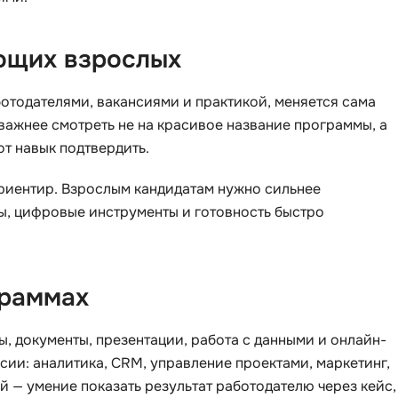
Selenium
Drupal
Solidity
ющих взрослых
E
T
Elasticsearch
отодателями, вакансиями и практикой, меняется сама
Terraform
важнее смотреть не на красивое название программы, а
F
от навык подтвердить.
Three.js
FastAPI
Tilda
 ориентир. Взрослым кандидатам нужно сильнее
Flask
TypeScript
ты, цифровые инструменты и готовность быстро
Frontend-разработка
U
FullStack-разработка
UML
граммах
G
V
GitLab
, документы, презентации, работа с данными и онлайн-
VMware
Godot
ии: аналитика, CRM, управление проектами, маркетинг,
VR/AR-разраб
й — умение показать результат работодателю через кейс,
Groovy