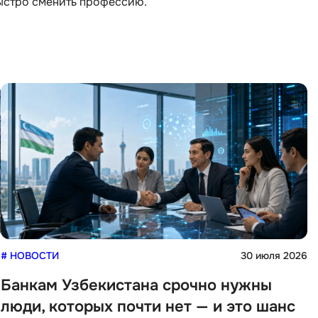
ыстро сменить профессию.
iOS разработк
Kubernetes
j
L
jQuery
LibGDX
Linux
А
Автоматизаци
M
Администрир
MATLAB
PostgreSQL
MODX
Администрир
MS Access
Алгоритмы и 
MS SQL
данных
Microsoft Azure
Архитектор П
6
# НОВОСТИ
30 июля 2026
Банкам Узбекистана срочно нужны
люди, которых почти нет — и это шанс