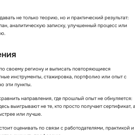
Visual Studio 
H
W
вать не только теорию, но и практический результат:
Hadoop
план, аналитическую записку, улучшенный процесс или
Webflow
лю.
I
Webpack
IoT
Wordpress
ения
J
X
Java-разработка
 по своему региону и выписать повторяющиеся
XML
тные инструменты, стажировка, портфолио или опыт с
JavaScript-разработка
о эти пункты.
Y
Java Spring Boot
Yandex Cloud
сравнить направления, где прошлый опыт не обнуляется:
Jenkins
Здесь выигрывают не те, кто просто получает сертификат, 
Z
Jira
быстрее или лучше.
Zabbix
Joomla
стоит оценивать по связи с работодателями, практикой и
i
K