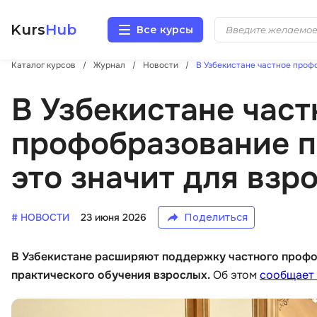
Kurs
Hub
Все курсы
Каталог курсов
Журнал
Новости
В Узбекистане частное профо
Разработка
В Узбекистане част
Маркетинг
профобразование по
Дизайн
это значит для взр
Аналитика
# НОВОСТИ
23 июня 2026
Поделиться
Менеджмент
В Узбекистане расширяют поддержку частного профо
Иностранные языки
практического обучения взрослых.
Об этом
сообщает 
Soft Skills