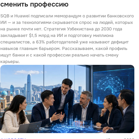
сменить профессию
SQB и Huawei подписали меморандум о развитии банковского
ИИ — и за технологиями скрывается спрос на людей, которых
на рынке почти нет. Стратегия Узбекистана до 2030 года
закладывает $1,5 млрд на ИИ и подготовку миллиона
специалистов, а 63% работодателей уже называют дефицит
навыков главным барьером. Рассказываем, какой профиль
ищут банки и с какой профессии реально начать смену
карьеры.