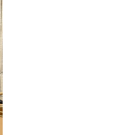
И
Информационная
безопасность
К
Кибербезопасность
Компьютерное зрение
ка
Компьютерные сети
М
Микросервисная архитектура
Н
Нагрузочное тестирование
О