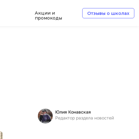
Акции и
Отзывы о школах
промокоды
Б
Базы данных
Белый хакер
Блокчейн
В
Вайб кодинг
ботка
Веб-разработка
Юлия Конавская
Верстка на HTML и CSS
Редактор раздела новостей
Д
Дизайнер верстальщик