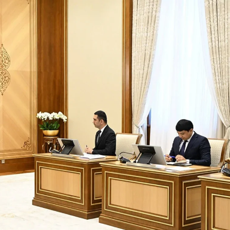
API
Objective-C
ASP.NET
OpenCart
Active Directory
OpenStack
Android-разработка
Oracle SQL
Android Studio
P
Ansible
PHP-разработ
Apache Airflow
Pascal
Apache Kafka
Perl
Arduino
PostgreSQL
Asterisk
Postman
B
Powershell
Backend разработка
Prometheus
Bash
PyQt