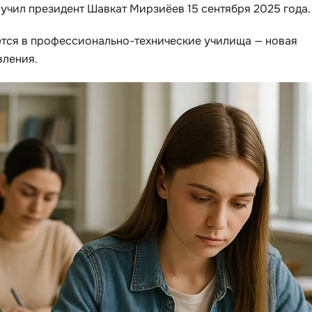
учил президент Шавкат Мирзиёев 15 сентября 2025 года.
API
Objective-C
ASP.NET
тся в профессионально-технические училища — новая
OpenCart
вления.
Active Directory
OpenStack
Android-разработка
Oracle SQL
Android Studio
P
Ansible
PHP-разработ
Apache Airflow
Pascal
Apache Kafka
Perl
Arduino
PostgreSQL
Asterisk
Postman
B
Powershell
Backend разработка
Prometheus
Bash
PyQt