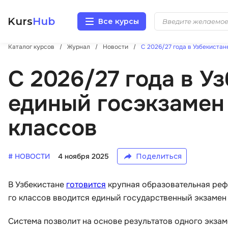
Kurs
Hub
Все курсы
Каталог курсов
Журнал
Новости
С 2026/27 года в Узбекистане
Разработка
С 2026/27 года в У
Маркетинг
единый госэкзамен д
Дизайн
классов
Аналитика
# НОВОСТИ
4 ноября 2025
Поделиться
Менеджмент
В Узбекистане
готовится
крупная образовательная рефо
Иностранные языки
го классов вводится единый государственный экзамен
Soft Skills
Система позволит на основе результатов одного экза