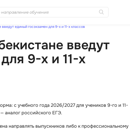
 введут единый госэкзамен для 9-х и 11-х классов
Популярные
MongoDB
збекистане введут
Golang-разработка
MySQL
Python-разработка
ля 9-х и 11-х
N
Системное
NestJS
администрирование
Nginx
0 ... 9
No-Code разра
1C программирование
NoSQL
1С Администрирование
рма: с учебного года 2026/2027 для учеников 9-го и 11-
Nuxt.js
1С Битрикс
 — аналог российского ЕГЭ.
O
A
мена направлять выпускников либо к профессиональному
OSINT