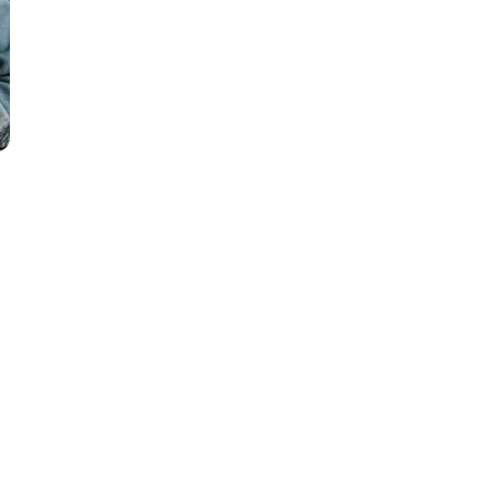
ООП
Операционные системы
ние
П
Парсинг
Пентест
Программная инженерия
Промпт инжиниринг
Р
Работа с GIT
Разработка игр
Разработка игр на Unity
Разработка игр на Unreal
Engine