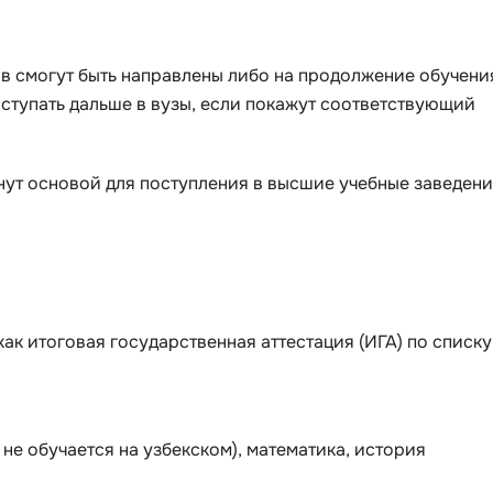
Selenium
Drupal
Solidity
ов смогут быть направлены либо на продолжение обучени
E
ступать дальше в вузы, если покажут соответствующий
T
Elasticsearch
Terraform
F
анут основой для поступления в высшие учебные заведен
Three.js
FastAPI
Tilda
Flask
TypeScript
Frontend-разработка
U
FullStack-разработка
ак итоговая государственная аттестация (ИГА) по списку
UML
G
V
GitLab
VMware
Godot
о не обучается на узбекском), математика, история
VR/AR-разраб
Groovy