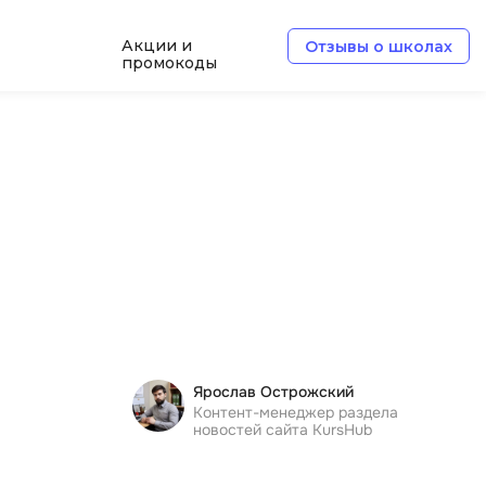
Акции и
Отзывы о школах
промокоды
Б
Базы данных
Белый хакер
Блокчейн
В
Вайб кодинг
ботка
Веб-разработка
Ярослав Острожский
Верстка на HTML и CSS
Контент-менеджер раздела
новостей сайта KursHub
Д
Дизайнер верстальщик