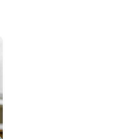
И
Информационная
безопасность
К
Кибербезопасность
Компьютерное зрение
ка
Компьютерные сети
М
Микросервисная архитектура
Н
Нагрузочное тестирование
О