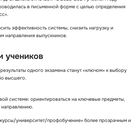
проводилась в письменной форме с целью определения
iOS разработк
Kubernetes
сс».
j
L
ить эффективность системы, снизить нагрузку и
jQuery
LibGDX
зм направления выпускников.
Linux
А
Автоматизаци
M
и учеников
Администрир
MATLAB
PostgreSQL
 результаты одного экзамена станут «ключом» к выбору
MODX
бо высшего.
Администрир
MS Access
Алгоритмы и 
MS SQL
данных
овой системе: ориентироваться на ключевые предметы,
Microsoft Azure
Архитектор П
 направлению.
→ курсы/университет/профобучение» более прозрачным и