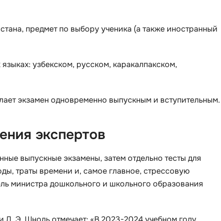
Visual Studio 
H
истана, предмет по выбору ученика (а также иностранный
W
Hadoop
Webflow
I
Webpack
языках: узбекском, русском, каракалпакском,
IoT
Wordpress
J
лает экзамен одновременно выпускным и вступительным.
X
Java-разработка
XML
JavaScript-разработка
ения экспертов
Y
Java Spring Boot
Yandex Cloud
нные выпускные экзамены, затем отдельно тесты для
Jenkins
оды, траты времени и, самое главное, стрессовую
Z
Jira
ель министра дошкольного и школьного образования
Zabbix
Joomla
i
K
Д. Э. Шноль отмечает: «В 2023-2024 учебном году