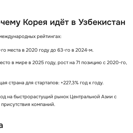
Visual Studio 
H
W
чему Корея идёт в Узбекистан
Hadoop
Webflow
I
 международных рейтингах:
Webpack
IoT
Wordpress
го места в 2020 году до 63-го в 2024-м.
J
X
есто в мире в 2025 году, рост на 71 позицию с 2020-го,
Java-разработка
XML
JavaScript-разработка
ая страна для стартапов: +227,3% год к году.
Y
Java Spring Boot
Yandex Cloud
ход на быстрорастущий рынок Центральной Азии с
Jenkins
 присутствия компаний.
Z
Jira
Zabbix
Joomla
а
i
K