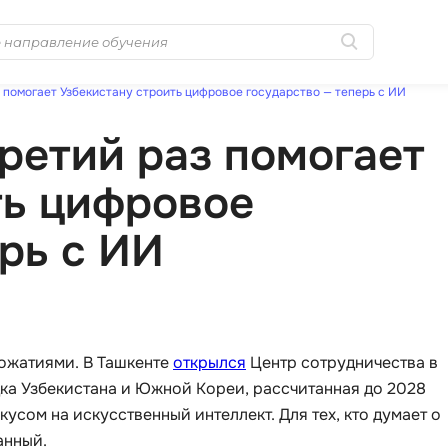
 помогает Узбекистану строить цифровое государство — теперь с ИИ
Популярные
MongoDB
ретий раз помогает
Golang-разработка
MySQL
Python-разработка
ть цифровое
N
Системное
NestJS
рь с ИИ
администрирование
Nginx
0 ... 9
No-Code разра
1C программирование
NoSQL
1С Администрирование
пожатиями. В Ташкенте
открылся
Центр сотрудничества в
Nuxt.js
1С Битрикс
ка Узбекистана и Южной Кореи, рассчитанная до 2028
O
окусом на искусственный интеллект. Для тех, кто думает о
A
анный.
OSINT