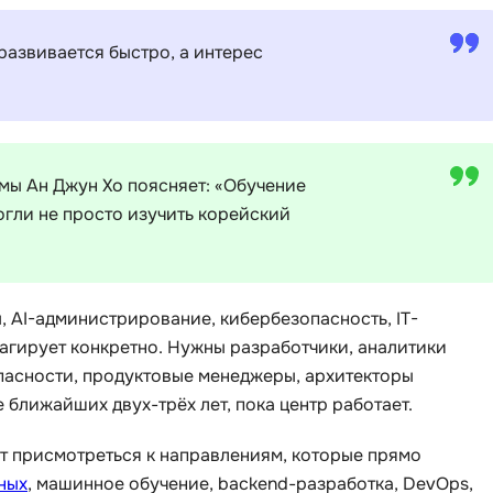
iOS разработк
Kubernetes
развивается быстро, а интерес
j
L
jQuery
LibGDX
Linux
А
мы Ан Джун Хо поясняет: «Обучение
Автоматизаци
M
огли не просто изучить корейский
Администрир
MATLAB
PostgreSQL
MODX
Администрир
MS Access
, AI-администрирование, кибербезопасность, IT-
Алгоритмы и 
агирует конкретно. Нужны разработчики, аналитики
MS SQL
данных
пасности, продуктовые менеджеры, архитекторы
Microsoft Azure
Архитектор П
 ближайших двух-трёх лет, пока центр работает.
оит присмотреться к направлениям, которые прямо
ных
, машинное обучение, backend-разработка, DevOps,