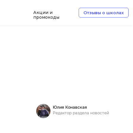
Акции и
Отзывы о школах
промокоды
Б
Базы данных
Белый хакер
Блокчейн
В
Вайб кодинг
ботка
Веб-разработка
Юлия Конавская
Верстка на HTML и CSS
Редактор раздела новостей
Д
Дизайнер верстальщик