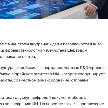
Bootstrap
Q
Bubble
QA-тестирова
C
QGIS
CI/CD
Qt Creator
CentOS
ве с министром внутренних дел и безопасности Юн Хо
R
Cisco
ом цифровых технологий Узбекистана Шерзодом
RabbitMQ
 создании центра.
ClickHouse
React Native
D
руктура: корейские эксперты, совместные R&D-проекты,
Ruby
бмена. Корейское агентство NIA, которое координирует
Dart
Rust
 работы, совместное финансирование, отправка
DataLens
S
Delphi
SRE
ортала госуслуг, цифровой документооборот,
DevOps
мы по внедрению ИИ. На повестке также — привлечение
Scala
Docker