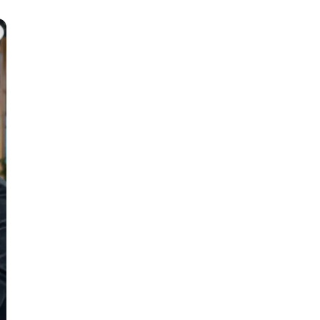
И
Информационная
безопасность
К
Кибербезопасность
Компьютерное зрение
ка
Компьютерные сети
М
Микросервисная архитектура
Н
Нагрузочное тестирование
О