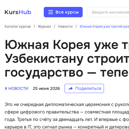
Kurs
Hub
Все курсы
Каталог курсов
Журнал
Новости
Южная Корея уже третий раз
Разработка
Южная Корея уже т
Маркетинг
Узбекистану строи
Дизайн
государство — тепе
Аналитика
# НОВОСТИ
25 июня 2026
Поделиться
Менеджмент
Это не очередная дипломатическая церемония с руко
Иностранные языки
сфере цифрового правительства — совместная площад
года. Третья по счёту за двенадцать лет. И впервые с ф
Soft Skills
карьере в IT, это сигнал рынка — конкретный и датиров