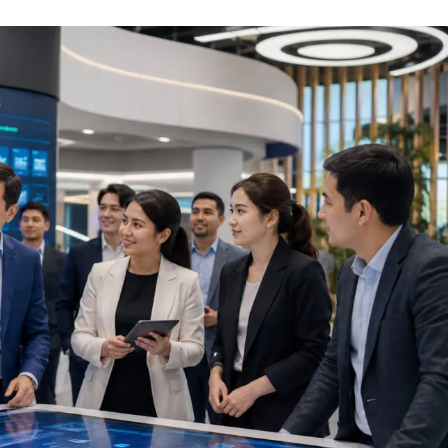
API
Objective-C
ASP.NET
OpenCart
Active Directory
OpenStack
Android-разработка
Oracle SQL
Android Studio
P
Ansible
PHP-разработ
Apache Airflow
Pascal
Apache Kafka
Perl
Arduino
PostgreSQL
Asterisk
Postman
B
Powershell
Backend разработка
Prometheus
Bash
PyQt