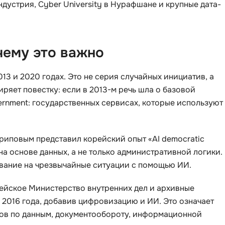
дустрия, Cyber University в Нурафшане и крупные дата-
Selenium
Drupal
Solidity
E
чему это важно
T
Elasticsearch
Terraform
3 и 2020 годах. Это не серия случайных инициатив, а
F
Three.js
ряет повестку: если в 2013-м речь шла о базовой
FastAPI
Tilda
vernment: государственных сервисах, которые используют
Flask
TypeScript
Frontend-разработка
риповым представил корейский опыт «AI democratic
U
FullStack-разработка
а основе данных, а не только административной логики.
UML
вание на чрезвычайные ситуации с помощью ИИ.
G
V
GitLab
ейское Министерство внутренних дел и архивные
VMware
 2016 года, добавив цифровизацию и ИИ. Это означает
Godot
стов по данным, документообороту, информационной
VR/AR-разраб
Groovy