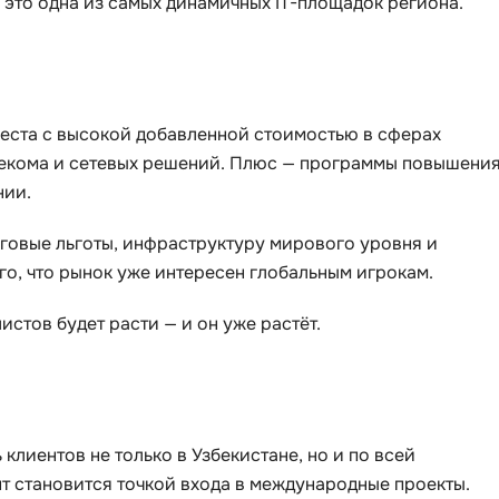
 это одна из самых динамичных IT-площадок региона.
Selenium
Drupal
Solidity
E
T
Elasticsearch
места с высокой добавленной стоимостью в сферах
Terraform
елекома и сетевых решений. Плюс — программы повышени
F
Three.js
нии.
FastAPI
Tilda
оговые льготы, инфраструктуру мирового уровня и
Flask
TypeScript
о, что рынок уже интересен глобальным игрокам.
Frontend-разработка
U
истов будет расти — и он уже растёт.
FullStack-разработка
UML
G
V
GitLab
VMware
Godot
лиентов не только в Узбекистане, но и по всей
VR/AR-разраб
нт становится точкой входа в международные проекты.
Groovy