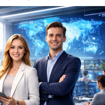
API
Objective-C
ASP.NET
OpenCart
Active Directory
OpenStack
Android-разработка
Oracle SQL
Android Studio
P
Ansible
PHP-разработ
Apache Airflow
Pascal
Apache Kafka
Perl
Arduino
PostgreSQL
Asterisk
Postman
B
Powershell
Backend разработка
Prometheus
Bash
PyQt