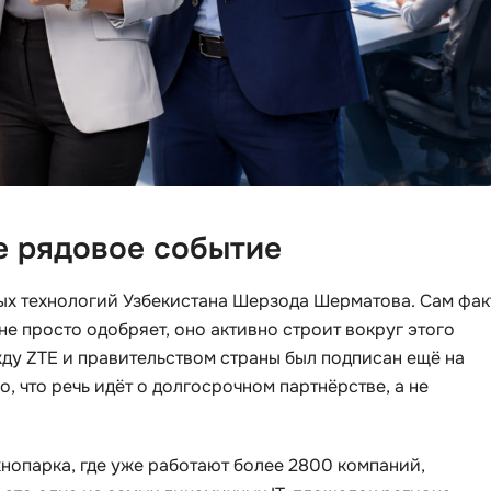
Bootstrap
Q
Bubble
QA-тестирова
C
QGIS
CI/CD
Qt Creator
CentOS
R
Cisco
е рядовое событие
RabbitMQ
ClickHouse
React Native
ых технологий Узбекистана Шерзода Шерматова. Сам фак
D
Ruby
е просто одобряет, оно активно строит вокруг этого
Dart
Rust
ду ZTE и правительством страны был подписан ещё на
DataLens
о, что речь идёт о долгосрочном партнёрстве, а не
S
Delphi
SRE
DevOps
хнопарка, где уже работают более 2800 компаний,
Scala
Docker