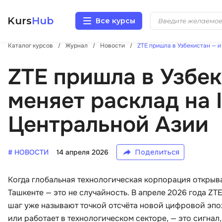
Kurs
Hub
Все курсы
Каталог курсов
Журнал
Новости
ZTE пришла в Узбекистан — и
Разработка
ZTE пришла в Узбек
Маркетинг
меняет расклад на 
Дизайн
Центральной Азии
Аналитика
# НОВОСТИ
14 апреля 2026
Поделиться
Менеджмент
Когда глобальная технологическая корпорация открывае
Иностранные языки
Ташкенте — это не случайность. В апреле 2026 года ZT
шаг уже называют точкой отсчёта новой цифровой эпохи 
Soft Skills
или работает в технологическом секторе, — это сигнал