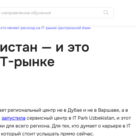
 это меняет расклад на IT-рынке Центральной Азии
Популярные
MongoDB
истан — и это
Golang-разработка
MySQL
Python-разработка
IT-рынке
N
Системное
NestJS
администрирование
Nginx
0 ... 9
No-Code разра
1C программирование
NoSQL
1С Администрирование
т региональный центр не в Дубае и не в Варшаве, а в
Nuxt.js
1С Битрикс
E
запустила
сервисный центр в IT Park Uzbekistan, и этот
O
для всего региона. Для тех, кто думает о карьере в IT
A
, который стоит услышать прямо сейчас.
OSINT