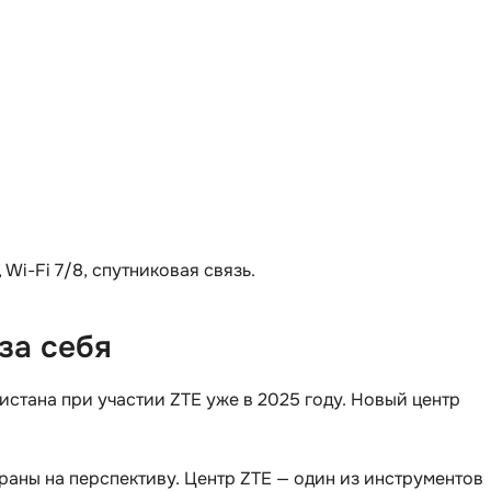
Visual Studio 
H
W
Hadoop
Webflow
I
Webpack
IoT
Wordpress
J
X
Java-разработка
XML
Wi-Fi 7/8, спутниковая связь.
JavaScript-разработка
Y
Java Spring Boot
за себя
Yandex Cloud
Jenkins
Z
Jira
кистана при участии ZTE уже в 2025 году. Новый центр
Zabbix
Joomla
раны на перспективу. Центр ZTE — один из инструментов
i
K