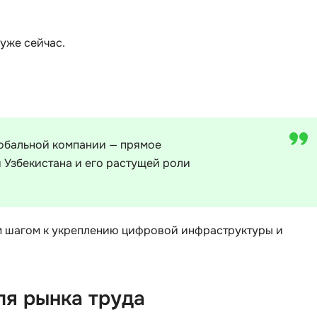
iOS разработк
Kubernetes
 уже сейчас.
j
L
jQuery
LibGDX
Linux
А
Автоматизаци
M
лобальной компании — прямое
Администрир
MATLAB
Узбекистана и его растущей роли
PostgreSQL
MODX
Администрир
MS Access
Алгоритмы и 
MS SQL
ым шагом к укреплению цифровой инфраструктуры и
данных
Microsoft Azure
Архитектор П
ля рынка труда