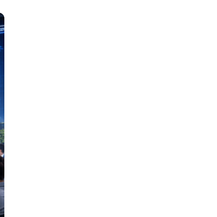
И
Информационная
безопасность
К
Кибербезопасность
Компьютерное зрение
ка
Компьютерные сети
М
Микросервисная архитектура
Н
Нагрузочное тестирование
О