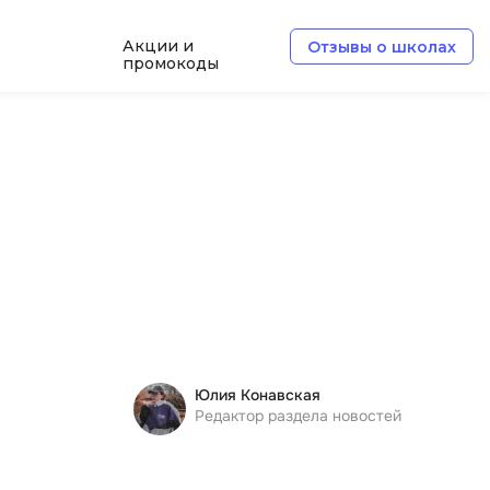
Акции и
Отзывы о школах
промокоды
Б
Базы данных
Белый хакер
Блокчейн
В
Вайб кодинг
ботка
Веб-разработка
Юлия Конавская
Верстка на HTML и CSS
Редактор раздела новостей
Д
Дизайнер верстальщик