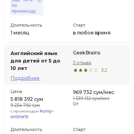
по
промокоду
Длительность
Старт
1 месяц
в любое время
GeekBrains
Английский язык
для детей от 5 до
3 отзыва
10 лет
3.2
Подробнее
Цена
969 732 сум/мес
1 539 132 сум/мес
5 818 392 сум
От
9 234 792 сум
kursy-
с промокодом
online15
Длительность
Старт