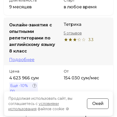
Длительность
Старт
9 месяцев
в любое время
Тетрика
Онлайн-занятия с
опытными
5 отзывов
репетиторами по
3.3
английскому языку
8 класс
Подробнее
Цена
От
4 623 966 сум
154 030 сум/мес
Ещё
-10%
по
промокоду
Продолжая использовать сайт, вы
Окей
соглашаетесь с
условиями
Длительность
Старт
использования
файлов cookie 🍪
3 месяца
в любое время