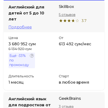
Skillbox
Английский для
Иностранные языки
детей от 5 до 10
5 отзывов
лет
3.7
Soft Skills
Подробнее
Цена
От
ДПО
3 680 952 сум
613 492 сум/мес
6 134 920 сум
Детям
Ещё
-33%
по
промокоду
Акции и промокоды
Длительность
Старт
1 месяц
в любое время
GeekBrains
Английский язык
для подростков от
3 отзыва