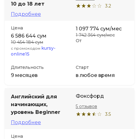
10 до 18 лет
3.2
Подробнее
Цена
1 097 774 сум/мес
1 742 364 сум/мес
6 586 644 сум
От
10 454 184 сум
kursy-
с промокодом
online15
Длительность
Старт
9 месяцев
в любое время
Фоксфорд
Английский для
начинающих,
5 отзывов
уровень Beginner
3.5
Подробнее
Цена