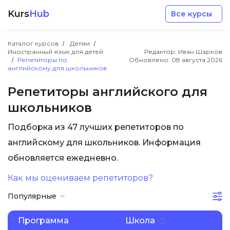
Kurs
Hub
Все курсы
Каталог курсов
Детям
Иностранный язык для детей
Редактор: Иван Шарков
Репетиторы по
Обновлено:
08 августа 2026
английскому для школьников
Репетиторы английского для
школьников
Разработка
Подборка из 47 лучших репетиторов по
Маркетинг
английскому для школьников. Информация
обновляется ежедневно.
Дизайн
Как мы оцениваем репетиторов?
Популярные
Аналитика
Программа
Школа
Менеджмент