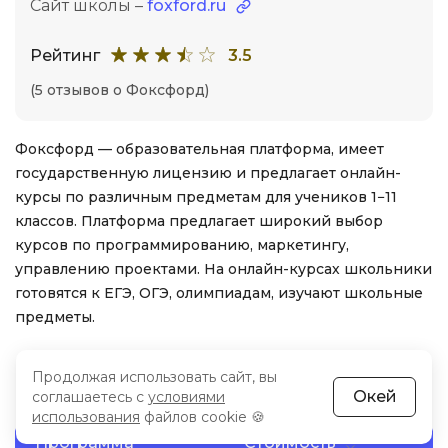
Сайт школы –
foxford.ru
Рейтинг
3.5
(5 отзывов о Фоксфорд)
Фоксфорд — образовательная платформа, имеет
государственную лицензию и предлагает онлайн-
курсы по различным предметам для учеников 1−11
классов. Платформа предлагает широкий выбор
курсов по программированию, маркетингу,
управлению проектами. На онлайн-курсах школьники
готовятся к ЕГЭ, ОГЭ, олимпиадам, изучают школьные
предметы.
Репетитор по подготовке к ОГЭ по
Продолжая использовать сайт, вы
физике от «Фоксфорд»
Окей
соглашаетесь с
условиями
использования
файлов cookie 🍪
Программа
Стоимость