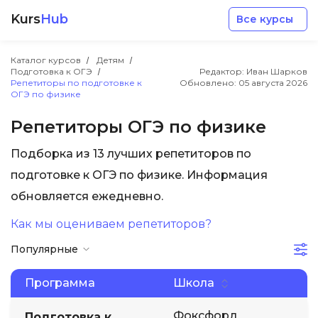
Kurs
Hub
Все курсы
Каталог курсов
Детям
Подготовка к ОГЭ
Редактор: Иван Шарков
Репетиторы по подготовке к
Обновлено:
05 августа 2026
ОГЭ по физике
Репетиторы ОГЭ по физике
Разработка
Подборка из 13 лучших репетиторов по
подготовке к ОГЭ по физике. Информация
Маркетинг
обновляется ежедневно.
Как мы оцениваем репетиторов?
Дизайн
Популярные
Аналитика
Программа
Школа
Менеджмент
Фоксфорд
Подготовка к