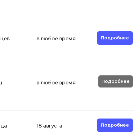
Code
Создание сайтов
Создание чат-ботов
Т
Подробнее
яцев
в любое время
Тестирование игр
У
Управление дронами
Управление разработкой и IT
Подробнее
ц
в любое время
Ф
Фреймворк Angular
Фреймворк Django
Фреймворк Flutter
Подробнее
яца
18 августа
Фреймворк Laravel