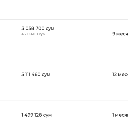
Selenium
Drupal
Solidity
E
3 058 700 сум
T
Elasticsearch
9 мес
4 219 400 сум
Terraform
F
Three.js
FastAPI
Tilda
Flask
TypeScript
Frontend-разработка
5 111 460 сум
12 ме
U
FullStack-разработка
UML
G
V
GitLab
VMware
1 499 128 сум
1 меся
Godot
VR/AR-разраб
Groovy