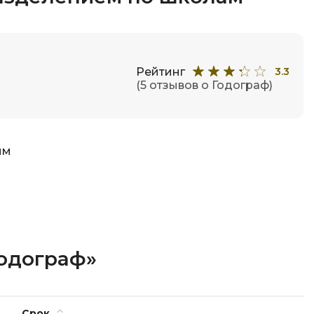
Рейтинг
3.3
(5 отзывов о Годограф)
ым
Годограф»
Срок