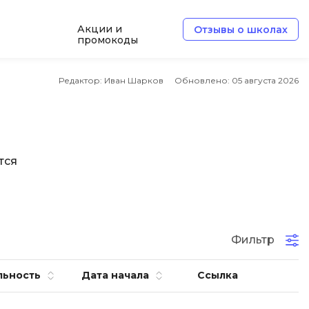
Акции и
Отзывы о школах
промокоды
Б
Редактор: Иван Шарков
Обновлено:
05 августа 2026
Базы данных
Белый хакер
Блокчейн
тся
В
Вайб кодинг
ботка
Веб-разработка
Фильтр
Верстка на HTML и CSS
льность
Дата начала
Ссылка
Д
Дизайнер верстальщик