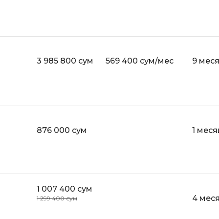
Visual Studio 
H
W
Hadoop
Webflow
I
3 985 800 сум
569 400 сум/мес
9 мес
Webpack
IoT
Wordpress
J
X
Java-разработка
XML
JavaScript-разработка
876 000 сум
1 меся
Y
Java Spring Boot
Yandex Cloud
Jenkins
Z
Jira
1 007 400 сум
Zabbix
Joomla
4 мес
1 299 400 сум
i
K