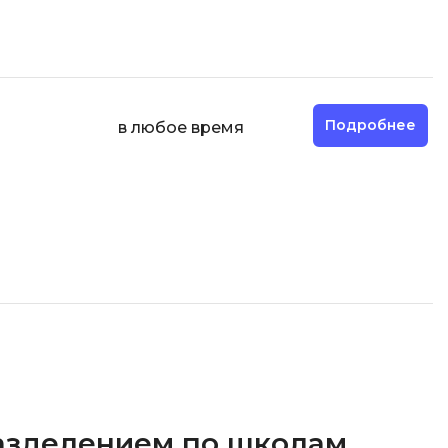
Фреймворк Node.js
а
Фреймворк ReactJS
Фреймворк Spring
Фреймворк Symfony
Подробнее
в любое время
Фреймворк Vue.js
я тестирования
Х
ование
Хранилища данных
Я
ование Windows
Язык SQL
структуры
О
разделением по школам