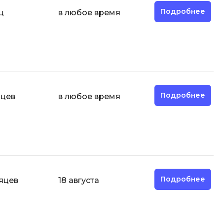
Подробнее
ц
в любое время
И
Информационная
безопасность
К
Кибербезопасность
Подробнее
яцев
в любое время
Компьютерное зрение
ка
Компьютерные сети
М
Микросервисная архитектура
Н
Подробнее
сяцев
18 августа
Нагрузочное тестирование
О