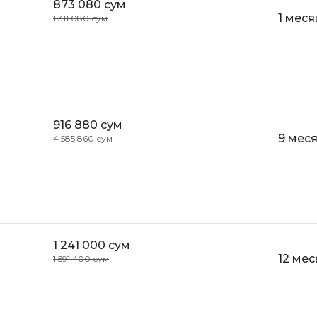
873 080 сум
API
1 меся
1 311 080 сум
Objective-C
ASP.NET
OpenCart
Active Directory
OpenStack
Android-разработка
Oracle SQL
Android Studio
P
916 880 сум
Ansible
9 мес
4 585 860 сум
PHP-разработ
Apache Airflow
Pascal
Apache Kafka
Perl
Arduino
PostgreSQL
Asterisk
Postman
1 241 000 сум
12 ме
B
1 591 400 сум
Powershell
Backend разработка
Prometheus
Bash
PyQt