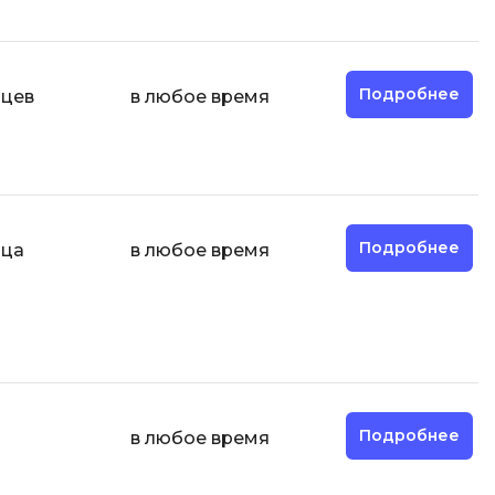
ООП
Операционные системы
ние
Подробнее
яцев
в любое время
П
Парсинг
Пентест
Программная инженерия
Подробнее
яца
в любое время
Промпт инжиниринг
Р
Работа с GIT
Разработка игр
Разработка игр на Unity
Подробнее
в любое время
Разработка игр на Unreal
Engine