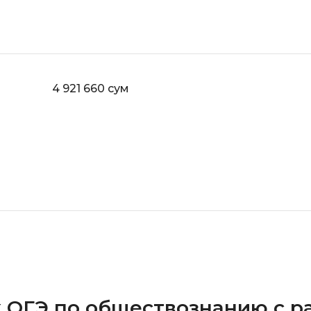
iOS разработк
Kubernetes
j
L
jQuery
LibGDX
4 921 660 сум
Linux
А
Автоматизаци
M
Администрир
MATLAB
PostgreSQL
MODX
Администрир
MS Access
Алгоритмы и 
MS SQL
данных
Microsoft Azure
Архитектор П
к ОГЭ по обществознанию с 