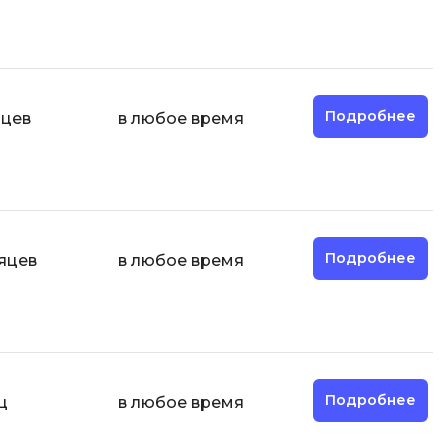
Разработка мобильных
приложений
Разработка на Kotlin
Подробнее
Разработка на языке C#
яцев
в любое время
Разработка на языке C и C++
Разработка на языке Swift
Реверс инжиниринг
Робототехника для взрослых
Подробнее
сяцев
в любое время
Ручное тестирование
С
Сетевое администрирование
Сетевой инженер
Подробнее
ц
в любое время
отка
Создание интернет магазина