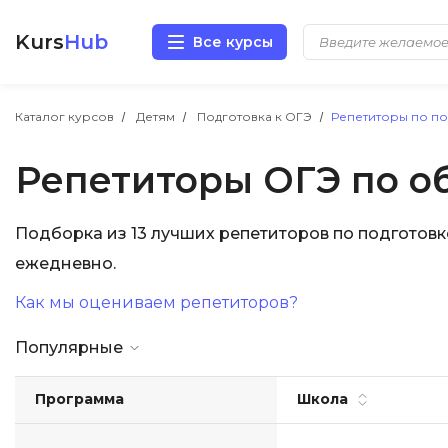
Kurs
Hub
Все курсы
Разработка
Каталог курсов
Детям
Подготовка к ОГЭ
Репетиторы по п
Репетиторы ОГЭ по 
Маркетинг
Дизайн
Подборка из 13 лучших репетиторов по подготов
ежедневно.
Аналитика
Как мы оцениваем репетиторов?
Менеджмент
Популярные
Иностранные языки
Программа
Школа
Soft Skills