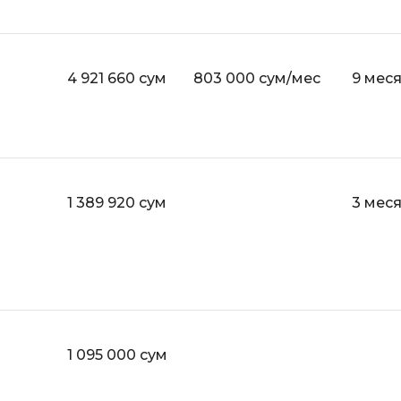
Bootstrap
Q
Bubble
QA-тестирова
4 921 660 сум
803 000 сум/мес
9 мес
C
QGIS
CI/CD
Qt Creator
CentOS
R
Cisco
RabbitMQ
1 389 920 сум
3 мес
ClickHouse
React Native
D
Ruby
Dart
Rust
DataLens
S
Delphi
1 095 000 сум
SRE
DevOps
Scala
Docker