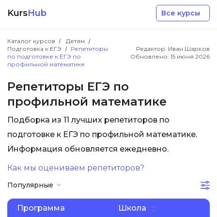
Kurs
Hub
Все курсы
Каталог курсов
Детям
Подготовка к ЕГЭ
Репетиторы
Редактор: Иван Шарков
по подготовке к ЕГЭ по
Обновлено:
15 июня 2026
профильной математике
Репетиторы ЕГЭ по
профильной математике
Разработка
Подборка из 11 лучших репетиторов по
Маркетинг
подготовке к ЕГЭ по профильной математике.
Информация обновляется ежедневно.
Дизайн
Как мы оцениваем репетиторов?
Популярные
Аналитика
Программа
Школа
Менеджмент