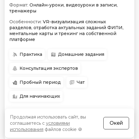
Формат:
Онлайн-уроки, видеоуроки в записи,
тренажеры
Особенности:
VR-визуализация сложных
разделов, отработка актуальных заданий ФИПИ,
ментальные карты и трекинг на собственной
платформе
Практика
Домашние задания
Консультация экспертов
Пробный период
Чат
Для начинающих
Продолжая использовать сайт, вы
в любое
Окей
соглашаетесь с
условиями
Начало:
Цена:
4 921 660 сум
время
использования
файлов cookie 🍪