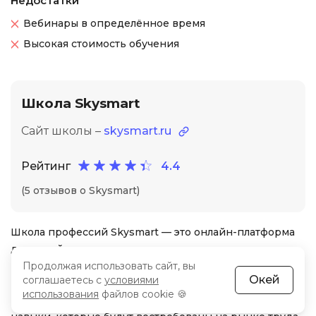
Недостатки
Вебинары в определённое время
Высокая стоимость обучения
Школа Skysmart
Сайт школы –
skysmart.ru
Рейтинг
4.4
(5 отзывов о Skysmart)
Школа профессий Skysmart — это онлайн-платформа
для детей, имеет государственную лицензию,
представляет курсы IT и программирование, курсы
Продолжая использовать сайт, вы
Окей
соглашаетесь с
условиями
школьной программы, подготовка ОГЭ, ЕГЭ, языковые
использования
файлов cookie 🍪
курсы. Игровой формат обучения, дети получают