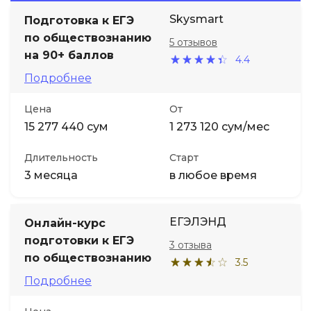
Skysmart
Подготовка к ЕГЭ
Иностранные языки
по обществознанию
5 отзывов
на 90+ баллов
4.4
Soft Skills
Подробнее
Цена
От
ДПО
15 277 440 сум
1 273 120 сум/мес
Детям
Длительность
Старт
3 месяца
в любое время
Акции и промокоды
ЕГЭЛЭНД
Онлайн-курс
подготовки к ЕГЭ
3 отзыва
по обществознанию
3.5
Подробнее