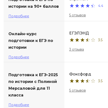
4.4
истории на 90+ баллов
ДПО
5 отзывов
Подробнее
Детям
ЕГЭЛЭНД
Онлайн-курс
3.5
подготовки к ЕГЭ по
истории
3 отзыва
Подробнее
Фоксфорд
Подготовка к ЕГЭ-2025
3.5
по истории с Полиной
Мерсаловой для 11
5 отзывов
класса
Подробнее