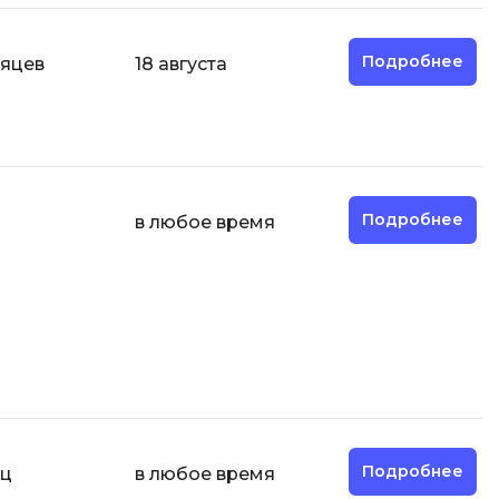
ООП
Подробнее
сяцев
18 августа
Операционные системы
ние
П
Парсинг
Пентест
Подробнее
в любое время
Программная инженерия
Промпт инжиниринг
Р
Работа с GIT
Разработка игр
Разработка игр на Unity
Разработка игр на Unreal
Подробнее
яц
в любое время
Engine