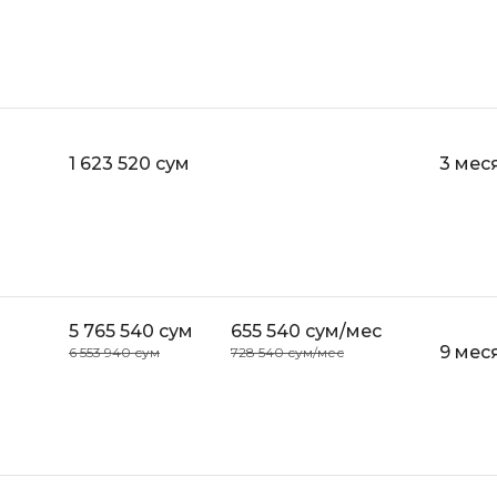
Selenium
Drupal
Solidity
E
T
Elasticsearch
Terraform
1 623 520 сум
3 мес
F
Three.js
FastAPI
Tilda
Flask
TypeScript
Frontend-разработка
U
FullStack-разработка
5 765 540 сум
655 540 сум/мес
UML
9 мес
6 553 940 сум
728 540 сум/мес
G
V
GitLab
VMware
Godot
VR/AR-разраб
Groovy