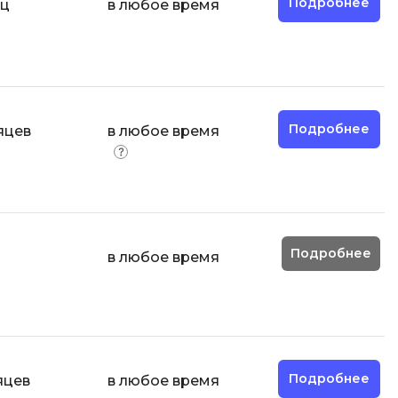
Подробнее
яц
в любое время
Фреймворк Node.js
а
Фреймворк ReactJS
Фреймворк Spring
Фреймворк Symfony
Фреймворк Vue.js
Подробнее
яцев
в любое время
я тестирования
Х
ование
Хранилища данных
Я
ование Windows
Подробнее
в любое время
Язык SQL
структуры
О
Подробнее
яцев
в любое время