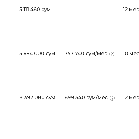
Visual Studio 
5 111 460 сум
12 ме
H
W
Hadoop
Webflow
I
Webpack
IoT
Wordpress
5 694 000 сум
757 740 сум/мес
10 ме
J
X
Java-разработка
XML
JavaScript-разработка
Y
Java Spring Boot
8 392 080 сум
699 340 сум/мес
12 ме
Yandex Cloud
Jenkins
Z
Jira
Zabbix
Joomla
i
K