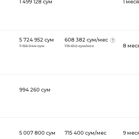
1 499 128 сум
1 мес
iOS разработк
Kubernetes
j
L
jQuery
LibGDX
5 724 952 сум
608 382 сум/мес
Linux
А
8 мес
7 156 044 сум
715 692 сум/мес
Автоматизаци
M
Администрир
MATLAB
PostgreSQL
MODX
Администрир
MS Access
994 260 сум
Алгоритмы и 
MS SQL
данных
Microsoft Azure
Архитектор П
5 007 800 сум
715 400 сум/мес
9 мес