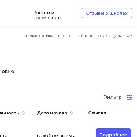
Акции и
Отзывы о школах
промокоды
Б
Редактор: Иван Шарков
Обновлено:
05 августа 2026
Базы данных
Белый хакер
Блокчейн
невно.
В
Вайб кодинг
ботка
Фильтр
Веб-разработка
Верстка на HTML и CSS
льность
Дата начала
Ссылка
Д
Дизайнер верстальщик
Подробнее
яца
в любое время