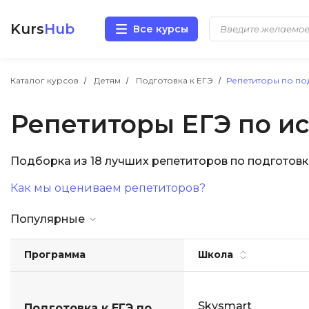
Kurs
Hub
Все курсы
Разработка
Каталог курсов
Детям
Подготовка к ЕГЭ
Репетиторы по под
Репетиторы ЕГЭ по и
Маркетинг
Дизайн
Подборка из 18 лучших репетиторов по подготовк
Как мы оцениваем репетиторов?
Аналитика
Популярные
Менеджмент
Программа
Школа
Иностранные языки
Soft Skills
Skysmart
Подготовка к ЕГЭ по