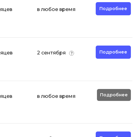
Code
Создание сайтов
Подробнее
сяцев
в любое время
Создание чат-ботов
Т
Тестирование игр
Подробнее
сяцев
2 сентября
У
Управление дронами
Управление разработкой и IT
Ф
Подробнее
сяцев
в любое время
Фреймворк Angular
Фреймворк Django
Фреймворк Flutter
Фреймворк Laravel