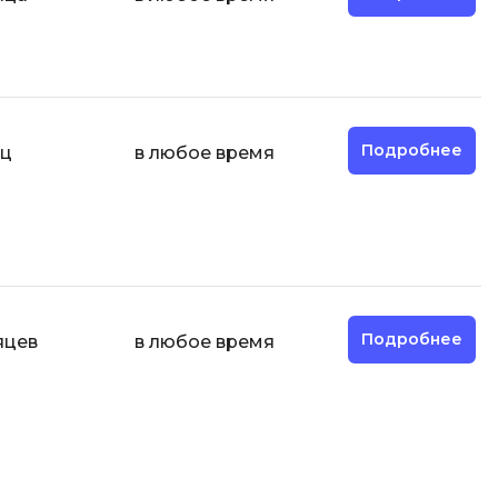
И
Информационная
безопасность
Подробнее
яц
в любое время
К
Кибербезопасность
Компьютерное зрение
ка
Компьютерные сети
М
Подробнее
яцев
в любое время
Микросервисная архитектура
Н
Нагрузочное тестирование
О