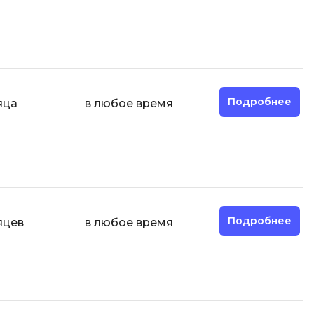
Разработка мобильных
приложений
Разработка на Kotlin
Разработка на языке C#
Подробнее
яца
в любое время
Разработка на языке C и C++
Разработка на языке Swift
Реверс инжиниринг
Робототехника для взрослых
Ручное тестирование
Подробнее
яцев
в любое время
С
Сетевое администрирование
Сетевой инженер
отка
Создание интернет магазина