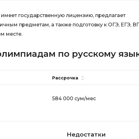
Visual Studio 
H
 имеет государственную лицензию, предлагает
W
Hadoop
чным предметам, а также подготовку к ОГЭ, ЕГЭ, В
Webflow
м месте.
I
Webpack
IoT
Wordpress
олимпиадам по русскому язык
J
X
Java-разработка
XML
Рассрочка
JavaScript-разработка
Y
Java Spring Boot
Yandex Cloud
584 000 сум/мес
Jenkins
Z
Jira
Zabbix
Joomla
Недостатки
i
K