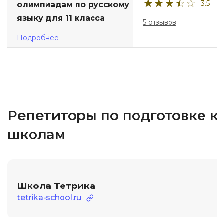
3.5
олимпиадам по русскому
языку для 11 класса
5 отзывов
Подробнее
Репетиторы по подготовке 
школам
Школа Тетрика
tetrika-school.ru