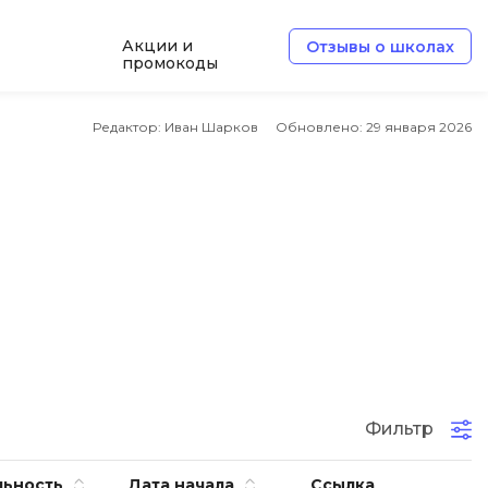
Акции и
Отзывы о школах
промокоды
Б
Редактор: Иван Шарков
Обновлено:
29 января 2026
Базы данных
Белый хакер
Блокчейн
В
Вайб кодинг
ботка
Веб-разработка
Верстка на HTML и CSS
Фильтр
Д
Дизайнер верстальщик
льность
Дата начала
Ссылка