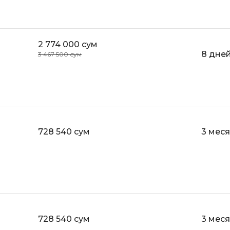
Bootstrap
Q
Bubble
QA-тестирова
2 774 000 сум
C
8 дне
3 467 500 сум
QGIS
CI/CD
Qt Creator
CentOS
R
Cisco
RabbitMQ
ClickHouse
728 540 сум
3 мес
React Native
D
Ruby
Dart
Rust
DataLens
S
Delphi
SRE
DevOps
728 540 сум
3 мес
Scala
Docker