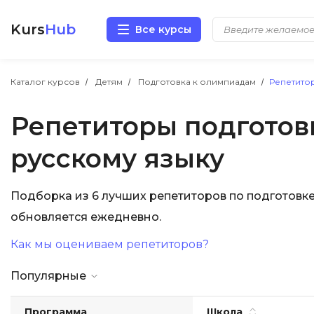
Kurs
Hub
Все курсы
Разработка
Каталог курсов
Детям
Подготовка к олимпиадам
Репетито
Репетиторы подготов
Маркетинг
русскому языку
Дизайн
Аналитика
Подборка из 6 лучших репетиторов по подготовк
обновляется ежедневно.
Менеджмент
Как мы оцениваем репетиторов?
Иностранные языки
Популярные
Soft Skills
Программа
Школа