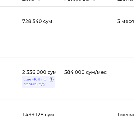
API
Objective-C
ASP.NET
OpenCart
728 540 сум
3 мес
Active Directory
OpenStack
Android-разработка
Oracle SQL
Android Studio
P
Ansible
PHP-разработ
Apache Airflow
2 336 000 сум
584 000 сум/мес
Pascal
Apache Kafka
Ещё
-10%
по
Perl
промокоду
Arduino
PostgreSQL
Asterisk
Postman
B
Powershell
1 499 128 сум
1 меся
Backend разработка
Prometheus
Bash
PyQt