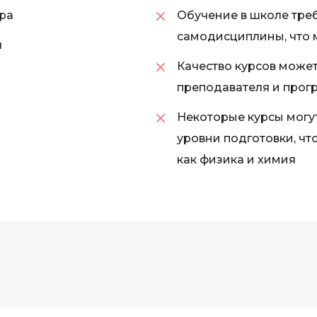
ра
Обучение в школе треб
iOS разработк
Kubernetes
самодисциплины, что 
я
j
L
Качество курсов может
jQuery
LibGDX
преподавателя и прог
Linux
А
Некоторые курсы могу
Автоматизаци
M
уровни подготовки, чт
Администрир
MATLAB
как физика и химия
PostgreSQL
MODX
Администрир
MS Access
Алгоритмы и 
MS SQL
данных
Microsoft Azure
Архитектор П