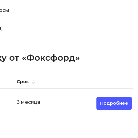
урсы
о
,
ку от «Фоксфорд»
Срок
3 месяца
Подробнее