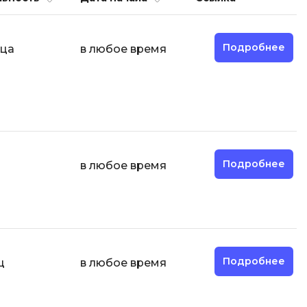
И
Подробнее
яца
в любое время
Информационная
безопасность
К
Кибербезопасность
Компьютерное зрение
ка
Компьютерные сети
Подробнее
в любое время
М
Микросервисная архитектура
Н
Подробнее
ц
в любое время
Нагрузочное тестирование
О