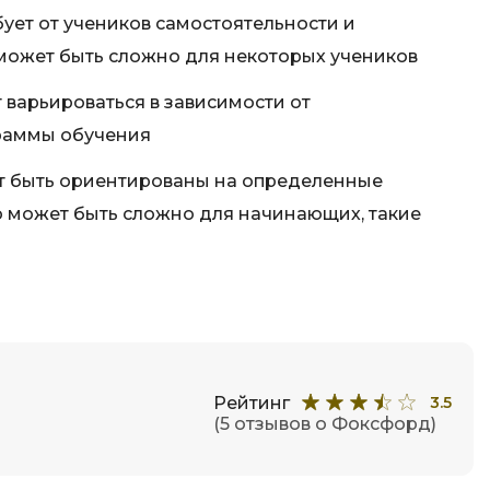
Фреймворк Node.js
ует от учеников самостоятельности и
а
Фреймворк ReactJS
может быть сложно для некоторых учеников
Фреймворк Spring
 варьироваться в зависимости от
Фреймворк Symfony
раммы обучения
Фреймворк Vue.js
т быть ориентированы на определенные
я тестирования
Х
о может быть сложно для начинающих, такие
ование
Хранилища данных
Я
ование Windows
Язык SQL
структуры
О
Рейтинг
3.5
(5 отзывов о Фоксфорд)