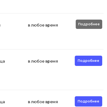
ООП
Операционные системы
ние
Подробнее
П
й
в любое время
Парсинг
Пентест
Программная инженерия
Промпт инжиниринг
Подробнее
яца
в любое время
Р
Работа с GIT
Разработка игр
Разработка игр на Unity
Разработка игр на Unreal
Подробнее
яца
в любое время
Engine