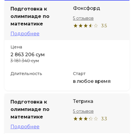
Фоксфорд
Подготовка к
Иностранные языки
олимпиаде по
5 отзывов
математике
3.5
Soft Skills
Подробнее
Цена
ДПО
2 863 206 сум
3 181 340 сум
Детям
Длительность
Старт
Акции и промокоды
в любое время
Тетрика
Подготовка к
олимпиаде по
5 отзывов
математике
3.3
Подробнее