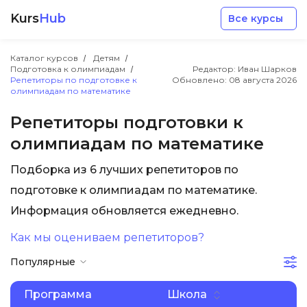
Kurs
Hub
Все курсы
Каталог курсов
Детям
Подготовка к олимпиадам
Редактор: Иван Шарков
Репетиторы по подготовке к
Обновлено:
08 августа 2026
олимпиадам по математике
Репетиторы подготовки к
олимпиадам по математике
Разработка
Подборка из 6 лучших репетиторов по
Маркетинг
подготовке к олимпиадам по математике.
Информация обновляется ежедневно.
Дизайн
Как мы оцениваем репетиторов?
Популярные
Аналитика
Программа
Школа
Менеджмент