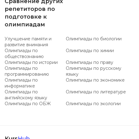
Сравнение других
репетиторов по
подготовке к
олимпиадам
Улучшение памяти и
Олимпиады по биологии
развитие внимания
Олимпиады по
Олимпиады по химии
обществознанию
Олимпиады по истории
Олимпиады по праву
Олимпиады по
Олимпиады по русскому
программированию
языку
Олимпиады по
Олимпиады по экономике
информатике
Олимпиады по
Олимпиады по литературе
английскому языку
Олимпиады по ОБЖ
Олимпиады по экологии
Kurs
Hub